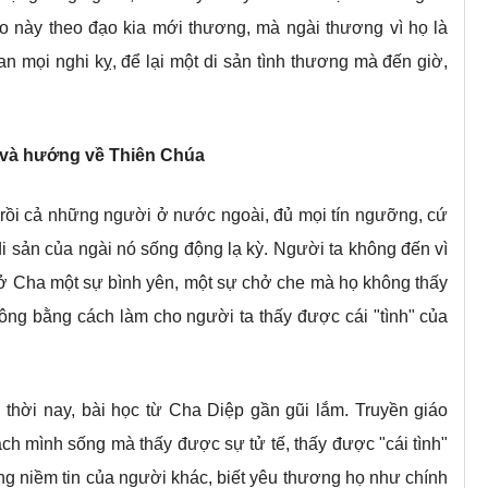
o này theo đạo kia mới thương, mà ngài thương vì họ là
an mọi nghi kỵ, để lại một di sản tình thương mà đến giờ,
nh và hướng về Thiên Chúa
rồi cả những người ở nước ngoài, đủ mọi tín ngưỡng, cứ
i sản của ngài nó sống động lạ kỳ. Người ta không đến vì
c ở Cha một sự bình yên, một sự chở che mà họ không thấy
công bằng cách làm cho người ta thấy được cái "tình" của
thời nay, bài học từ Cha Diệp gần gũi lắm. Truyền giáo
ách mình sống mà thấy được sự tử tế, thấy được "cái tình"
ọng niềm tin của người khác, biết yêu thương họ như chính