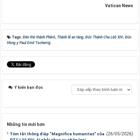
Vatican News
Tags:
Đền thờ thánh Phêrô
,
Thánh lễ an táng
,
Đức Thánh Cha Lêô XIV
,
Đức
Hồng y Paul Emil Tscherrig
Ý kiến bạn đọc
Những tin mới hơn
(26/05/2026)
Tóm tắt thông điệp “Magnifica humanitas” của
ĐTC Lêô XIV: AI phải phục vụ nhân loại