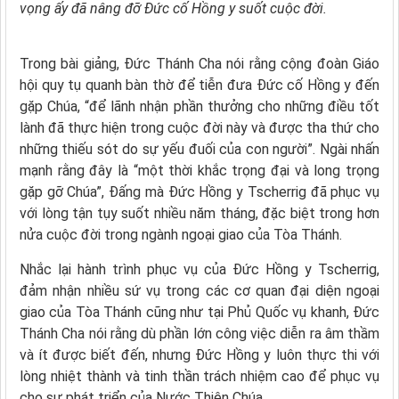
vọng ấy đã nâng đỡ Đức cố Hồng y suốt cuộc đời.
Trong bài giảng, Đức Thánh Cha nói rằng cộng đoàn Giáo
hội quy tụ quanh bàn thờ để tiễn đưa Đức cố Hồng y đến
gặp Chúa, “để lãnh nhận phần thưởng cho những điều tốt
lành đã thực hiện trong cuộc đời này và được tha thứ cho
những thiếu sót do sự yếu đuối của con người”. Ngài nhấn
mạnh rằng đây là “một thời khắc trọng đại và long trọng
gặp gỡ Chúa”, Đấng mà Đức Hồng y Tscherrig đã phục vụ
với lòng tận tụy suốt nhiều năm tháng, đặc biệt trong hơn
nửa cuộc đời trong ngành ngoại giao của Tòa Thánh.
Nhắc lại hành trình phục vụ của Đức Hồng y Tscherrig,
đảm nhận nhiều sứ vụ trong các cơ quan đại diện ngoại
giao của Tòa Thánh cũng như tại Phủ Quốc vụ khanh, Đức
Thánh Cha nói rằng dù phần lớn công việc diễn ra âm thầm
và ít được biết đến, nhưng Đức Hồng y luôn thực thi với
lòng nhiệt thành và tinh thần trách nhiệm cao để phục vụ
cho sự phát triển của Nước Thiên Chúa.