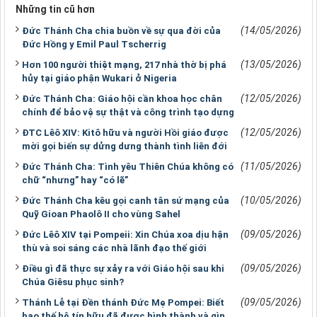
Những tin cũ hơn
(14/05/2026)
Đức Thánh Cha chia buồn về sự qua đời của
Đức Hồng y Emil Paul Tscherrig
(13/05/2026)
Hơn 100 người thiệt mạng, 217 nhà thờ bị phá
hủy tại giáo phận Wukari ở Nigeria
(12/05/2026)
Đức Thánh Cha: Giáo hội cần khoa học chân
chính để bảo vệ sự thật và công trình tạo dựng
(12/05/2026)
ĐTC Lêô XIV: Kitô hữu và người Hồi giáo được
mời gọi biến sự dửng dưng thành tình liên đới
(11/05/2026)
Đức Thánh Cha: Tình yêu Thiên Chúa không có
chữ “nhưng” hay “có lẽ”
(10/05/2026)
Đức Thánh Cha kêu gọi canh tân sứ mạng của
Quỹ Gioan Phaolô II cho vùng Sahel
(09/05/2026)
Đức Lêô XIV tại Pompeii: Xin Chúa xoa dịu hận
thù và soi sáng các nhà lãnh đạo thế giới
(09/05/2026)
Điều gì đã thực sự xảy ra với Giáo hội sau khi
Chúa Giêsu phục sinh?
(09/05/2026)
Thánh Lễ tại Đền thánh Đức Mẹ Pompei: Biết
bao thế hệ tín hữu đã được hình thành và gìn