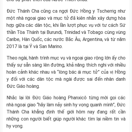
Đức Thánh Cha cũng ca ngợi Đức Hồng y Tscherrig như
một nhà ngoại giao và mục tử đã kiên nhẫn xây dựng hòa
hợp giữa các dân tộc, khi lần lượt phục vụ với tư cách Sứ
thần Tòa Thánh tại Burundi, Trinidad và Tobago cùng vùng
Caribe, Hàn Quốc, các nước Bắc Âu, Argentina, và từ năm
2017 là tại Ý và San Marino.
Theo ngài, hành trình mục vụ và ngoại giao rộng lớn ấy cho
thấy sự sẵn sàng lên đường, khả năng thích nghi với nhiều
hoàn cảnh khác nhau và “lòng bác ái mục tử” của vị Hồng
y đối với các dân tộc mà ngài được sai đến nhân danh
Đức Giáo hoàng.
Nhắc lại lời Đức Giáo hoàng Phanxicô từng mời gọi các
nhà ngoại giao “hãy làm nảy sinh hy vọng quanh mình”, Đức
Thánh Cha khẳng định thế giới hôm nay đang rất cần
những con người biết giúp người khác tìm lại niềm tin và
hy vọng.