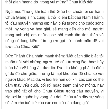
thời gian “mong đợi trong vui mừng” Chúa Kitô đến.
Ngài nói: “Trong khi toàn thể Giáo hội chuẩn bị cử hành
Chúa Giáng sinh, cũng là thời điểm bắt đầu Năm Thánh,
tôi cầu nguyện những dịp này, biểu tượng cho cuộc sống
mới, hy vọng và hoà giải, sẽ mang đến cho mỗi người
trong anh chị em những cơ hội canh tân tinh thần và
củng cố lòng kiên trì trong ơn gọi trở thành môn đệ vui
tươi của Chúa Kitô”.
Đức Thánh Cha nhấn mạnh thêm: “Một cách đặc biệt, tôi
muốn nói với những người trẻ của trường Đại học: hãy
luôn bảo vệ hồng ân đức tin. Đức tin không phải là điều
gì đó để che giấu, nhưng là một kho báu để chia sẻ với
người khác. Mặc dù, vì tuổi trẻ nên đôi khi các con có thể
cảm thấy yếu đuối, bối rối hoặc thậm chí vỡ mộng, hãy
trao phó tất cả cho Chúa Giêsu trong cầu nguyện, vì
Người là nguồn hy vọng lâu dài. Chúa tràn đầy sự sống
sẽ làm cho tuổi trẻ của các con trở nên đáng giá”.