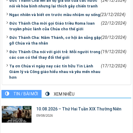
(24/12/2024)
Đức Thánh Cha lên án sự giả dối của các nước
nói về hòa bình nhưng lại thích gây chiến tranh
(23/12/2024)
Ngạc nhiên và biết ơn trước mầu nhiệm sự sống
(22/12/2024)
Đức Thánh Cha mời gọi Giáo triều Roma loan
truyền phúc lành của Chúa cho thế giới
(20/12/2024)
Đức Thánh Cha: Năm Thánh, cơ hội ân sủng gặp
gỡ Chúa và tha nhân
(19/12/2024)
Đức Thánh Cha nói với giới trẻ: Mỗi người trong
các con có thể thay đổi thế giới
(17/12/2024)
Tạ ơn Chúa vì ngày nay các tín hữu Tin Lành
Giám lý và Công giáo hiểu nhau và yêu mến nhau
hơn
TIN / BÀI MỚI
XEM NHIỀU
10.08.2026 – Thứ Hai Tuần XIX Thường Niên
09/08/2026