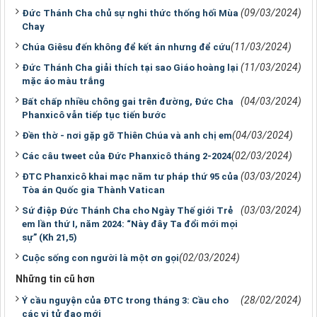
(09/03/2024)
Đức Thánh Cha chủ sự nghi thức thống hối Mùa
Chay
(11/03/2024)
Chúa Giêsu đến không để kết án nhưng để cứu
(11/03/2024)
Đức Thánh Cha giải thích tại sao Giáo hoàng lại
mặc áo màu trắng
(04/03/2024)
Bất chấp nhiều chông gai trên đường, Đức Cha
Phanxicô vẫn tiếp tục tiến bước
(04/03/2024)
Đền thờ - nơi gặp gỡ Thiên Chúa và anh chị em
(02/03/2024)
Các câu tweet của Đức Phanxicô tháng 2-2024
(03/03/2024)
ĐTC Phanxicô khai mạc năm tư pháp thứ 95 của
Tòa án Quốc gia Thành Vatican
(03/03/2024)
Sứ điệp Đức Thánh Cha cho Ngày Thế giới Trẻ
em lần thứ I, năm 2024: “Này đây Ta đổi mới mọi
sự” (Kh 21,5)
(02/03/2024)
Cuộc sống con người là một ơn gọi
Những tin cũ hơn
(28/02/2024)
Ý cầu nguyện của ĐTC trong tháng 3: Cầu cho
các vị tử đạo mới