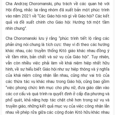
Cha Andrzej Choromanski, phụ trách về các quan hệ với
Hội đồng, nhắc lại rằng nhóm đã xuất bản một phúc trình
vào năm 2021 về “Các Giáo hội nói gì về Giáo hội? Các kết
quả và đề xuất chính cho Giáo hội: Hướng tới một tầm
nhìn chung”.
Cha Choromanski lưu ý rằng “phúc trình tiết lộ rằng các
phản ứng nói chung là tích cực: thay vì đi theo các hướng
khác nhau, các truyền thống Kitô giáo khác nhau đồng ý
về tầm nhìn, bản chất và sứ vụ của Giáo hội”. Tuy nhiên,
vẫn còn nhiều việc phải làm về khái niệm hiệp nhất hữu
hình, về sự hiểu biết Giáo hội như sự hiệp thông và ý nghĩa
của khái niệm công nhận lẫn nhau, cũng như vai trò của
các thừa tác vụ khác nhau trong Giáo hội, cũng bao gồm
“việc phong chức linh mục cho phụ nữ, đưa giáo dân vào
các cơ cấu và quá trình ra quyết định ở cấp địa phương và
phổ quát, khả năng hợp tác chặt chẽ hơn trong sứ vụ và
truyền giáo; những kết quả mục vụ của việc công nhận lẫn
nhau về phép rửa giữa các cộng đoàn Kitô hữu khác nhau