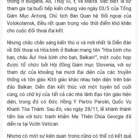
thống ở Bulgaria, Áo, Thuỵ Sĩ, Ý, và Malta. Đặc biệt là sự
tham gia tại buổi tiếp kiến chung vào ngày 03/5 của Tổng
Giám Mục Antonij, Chủ tịch Ban Quan hệ Đối ngoại của
Volokolamsk, điều rất quan trọng vào thời điểm khó khăn
cho cuộc đối thoại đại kết.
Nhưng chắc chắn sáng kiến thú vị và mới nhất là Diễn đàn
về Đối thoại và Hòa bình ở Balkan mang tên “Hòa bình cho
bạn, châu Âu! Hoà bình cho bạn, Balkan!”, một cuộc họp
được tổ chức bởi Hội đồng Giám mục Slovenia, với sự
tham dự của khoảng hai mươi đại diện của các truyền
thống và tôn giáo Kitô giáo khác nhau hiện diện trên bán
đảo Balkan. Diễn đàn kết thúc với một tuyên bố cuối
cùng, có chữ ký của tất cả các nhà lãnh đạo tôn giáo hiện
diện, trong đó có Đức Hồng Y Pietro Parolin, Quốc Vụ
Khanh Tòa Thánh. Sau đó, vào ngày 28/11, lễ khánh thành
tấm bia với bức tranh khảm Mẹ Thiên Chúa Georgia đã
diễn ra tại Vườn Vatican.
Nhưng có một sự kiện quan trọng cũng có thể có kết quả