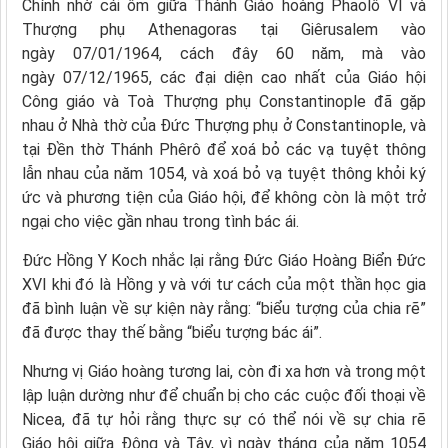
Chính nhờ cái ôm giữa Thánh Giáo hoàng Phaolô VI và
Thượng phụ Athenagoras tại Giêrusalem vào
ngày 07/01/1964, cách đây 60 năm, mà vào
ngày 07/12/1965, các đại diện cao nhất của Giáo hội
Công giáo và Toà Thượng phụ Constantinople đã gặp
nhau ở Nhà thờ của Đức Thượng phụ ở Constantinople, và
tại Đền thờ Thánh Phêrô để xoá bỏ các vạ tuyệt thông
lẫn nhau của năm 1054, và xoá bỏ vạ tuyệt thông khỏi ký
ức và phương tiện của Giáo hội, để không còn là một trở
ngại cho việc gần nhau trong tình bác ái.
Đức Hồng Y Koch nhắc lại rằng Đức Giáo Hoàng Biển Đức
XVI khi đó là Hồng y và với tư cách của một thần học gia
đã bình luận về sự kiện này rằng: “biểu tượng của chia rẽ”
đã được thay thế bằng “biểu tượng bác ái”.
Nhưng vị Giáo hoàng tương lai, còn đi xa hơn và trong một
lập luận dường như để chuẩn bị cho các cuộc đối thoại về
Nicea, đã tự hỏi rằng thực sự có thể nói về sự chia rẽ
Giáo hội giữa Đông và Tây, vì ngày tháng của năm 1054