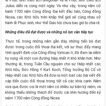
lễ Phục sinh theo lịch Gregorian và lễ Phục sinh theo lịch
Julius diễn ra cùng một ngày. Và như vậy, trong năm cử
hành 1700 năm Công đồng Đại kết đầu tiên, Công đồng
Nicea, các Kitô hữu trên khắp thế giới sẽ cùng nhau cử
hành lễ Phục sinh, như thể Giáo hội chưa bao giờ bị chia rẽ.
Những điều đã đạt được và những nỗ lực cần tiếp tục
Thực tế, trong những năm gần đây, những tiến bộ đạt
được trong cuộc đối thoại đại kết, với sự thúc đẩy mang
tính quyết định của Công đồng Vatican II, đã đem lại niềm
hy vọng về một con đường hiệp nhất ít khó khăn hơn. Như
thường lệ, trong Tuần Cầu nguyện cho sự Hiệp nhất các
Kitô hữu, Đức Hồng Y Kurt Koch, Tổng trưởng Bộ Cổ võ
Hiệp nhất các Kitô hữu đã đưa ra một loạt các bài viết đề
cập đến cuộc đối thoại trong tất cả các khía cạnh. Năm
vừa qua được coi là một năm có nhiều sự kiện kỷ niệm, và
không thiếu những thách đố trước cái nhìn hướng đến kỷ
niệm 1700 năm Công đồng Nicea.