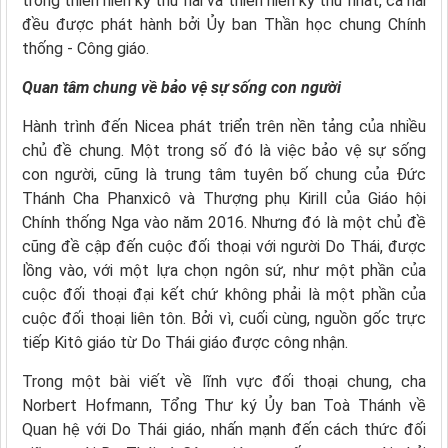
trong thiên niên kỷ thứ hai và thiên niên kỷ thứ nhất, cả hai
đều được phát hành bởi Ủy ban Thần học chung Chính
thống - Công giáo.
Quan tâm chung về bảo vệ sự sống con người
Hành trình đến Nicea phát triển trên nền tảng của nhiều
chủ đề chung. Một trong số đó là việc bảo vệ sự sống
con người, cũng là trung tâm tuyên bố chung của Đức
Thánh Cha Phanxicô và Thượng phụ Kirill của Giáo hội
Chính thống Nga vào năm 2016. Nhưng đó là một chủ đề
cũng đề cập đến cuộc đối thoại với người Do Thái, được
lồng vào, với một lựa chọn ngôn sứ, như một phần của
cuộc đối thoại đại kết chứ không phải là một phần của
cuộc đối thoại liên tôn. Bởi vì, cuối cùng, nguồn gốc trực
tiếp Kitô giáo từ Do Thái giáo được công nhận.
Trong một bài viết về lĩnh vực đối thoại chung, cha
Norbert Hofmann, Tổng Thư ký Ủy ban Toà Thánh về
Quan hệ với Do Thái giáo, nhấn mạnh đến cách thức đối