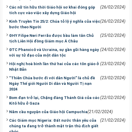
(26/02/2024)
Các nữ tín hữu thời Giáo hội sơ khai đóng góp
tích cực vào việc xây dựng Giáo hội
(26/02/2024)
Kinh Truyền Tin 25/2: Chúa tỏ lộ ý nghĩa của việc
bước theo Người
(25/02/2024)
ĐHY Filipe Neri Ferrão được bầu làm tân Chủ
tịch Liên Hội đồng Giám mục Á Châu
(24/02/2024)
ĐTC Phanxicô và Ucraina, sự gần gũi hàng ngày
với sự tử đạo của một dân tộc
(23/02/2024)
Hội nghị hoà bình lần thứ hai của các tôn giáo ở
Nhật Bản
(23/02/2024)
“Thiên Chúa bước đi với dân Người” là chủ đề
Ngày Thế giới Người Di dân và Người Tị nạn
2024
(22/02/2024)
Bom đạn trở lại, Chặng đàng Thánh Giá của các
Kitô hữu ở Gaza
(21/02/2024)
Năm cầu nguyện của Giáo hội Campuchia
(21/02/2024)
Các Giám mục Nigeria: Đất nước thân yêu của
chúng ta đang trở thành mặt trận thù địch giết
chóc