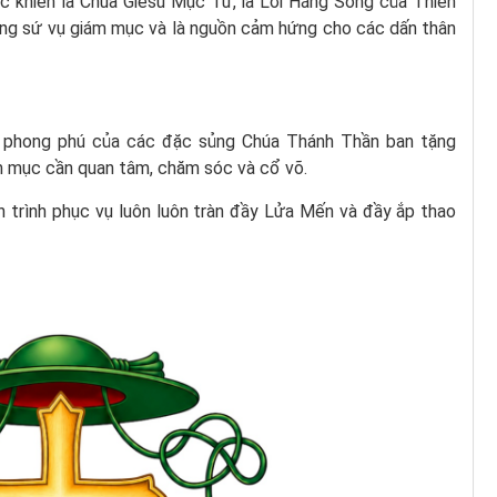
ếc khiên là Chúa Giêsu Mục Tử, là Lời Hằng Sống của Thiên
ống sứ vụ giám mục và là nguồn cảm hứng cho các dấn thân
ự phong phú của các đặc sủng Chúa Thánh Thần ban tặng
m mục cần quan tâm, chăm sóc và cổ võ.
nh trình phục vụ luôn luôn tràn đầy Lửa Mến và đầy ắp thao