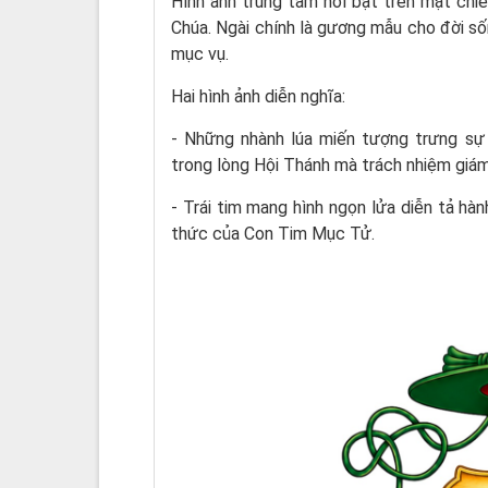
Hình ảnh trung tâm nổi bật trên mặt chi
Chúa. Ngài chính là gương mẫu cho đời s
mục vụ.
Hai hình ảnh diễn nghĩa:
- Những nhành lúa miến tượng trưng s
trong lòng Hội Thánh mà trách nhiệm giá
- Trái tim mang hình ngọn lửa diễn tả hà
thức của Con Tim Mục Tử.