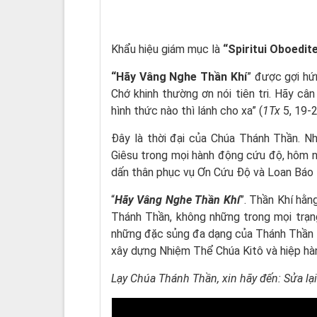
Khẩu hiệu giám mục là
“Spiritui Oboedit
“Hãy Vâng Nghe Thần Khí
” được gợi hứ
Chớ khinh thường ơn nói tiên tri. Hãy cân
hình thức nào thì lánh cho xa” (
1Tx
5, 19-2
Đây là thời đại của Chúa Thánh Thần. 
Giêsu trong mọi hành động cứu độ, hôm 
dấn thân phục vụ Ơn Cứu Độ và Loan Báo 
“
Hãy Vâng Nghe Thần Khí
”. Thần Khí hằ
Thánh Thần, không những trong mọi trạn
những đặc sủng đa dạng của Thánh Thần t
xây dựng Nhiệm Thể Chúa Kitô và hiệp h
Lạy Chúa Thánh Thần, xin hãy đến: Sửa lạ