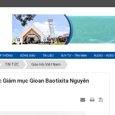
ỆP THÔNG
SỐNG ĐẠO
TÀI LIỆU
SUY TƯ – TẢN MẠN
AUDIO - VIDEO
TIN TỨC
Giáo Hội Việt Nam
ức Giám mục Gioan Baotixita Nguyễn