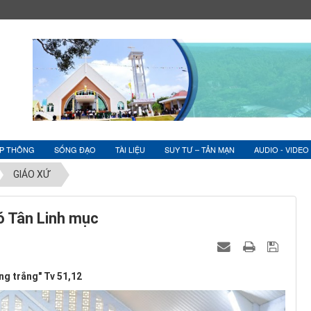
ỆP THÔNG
SỐNG ĐẠO
TÀI LIỆU
SUY TƯ – TẢN MẠN
AUDIO - VIDEO
GIÁO XỨ
có Tân Linh mục
ng trắng" Tv 51,12