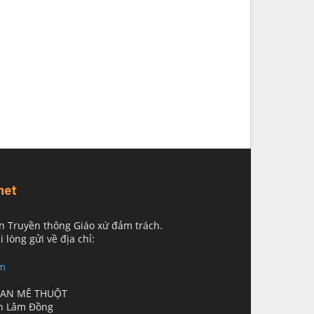
net
n Truyền thông Giáo xứ đảm trách.
i lòng gửi về địa chỉ:
m
BAN MÊ THUỘT
nh Lâm Đồng