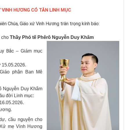
XỨ VINH HƯƠNG CÓ TÂN LINH MỤC
iên Chúa, Giáo xứ Vinh Hương trân trọng kính báo:
cho
Thầy Phó tế Phêrô Nguyễn Duy Khâm
Huy Bắc
– Giám mục
 15.05.2026.
Giáo phận Ban Mê
rô Nguyễn Duy Khâm
ầu đời Linh mục:
16.05.2026.
Hương.
 dự, cầu nguyện cho
a Xứ mẹ Vinh Hương