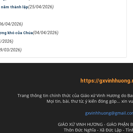
(25/04/2026)
 năm thành lập
06/04/2026)
(04/04/2026)
ơng khó của Chúa
4/2026)
29/03/2026)
https://gxvinhhuong.
Trang thông tin chính thức của Giáo xứ Vinh Hương do
Ba
Mọi tin, bài, thư từ, ý kiến đóng góp... xin vu
gxvinhhuong@gmail.co
GIÁO XỨ VINH HƯƠNG - GIÁO PHẬN 
Thôn Đức Nghĩa - Xã Đức Lập - Tỉ