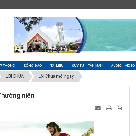
ỆP THÔNG
SỐNG ĐẠO
TÀI LIỆU
SUY TƯ – TẢN MẠN
AUDIO - VIDEO
LỜI CHÚA
Lời Chúa mỗi ngày
Thường niên