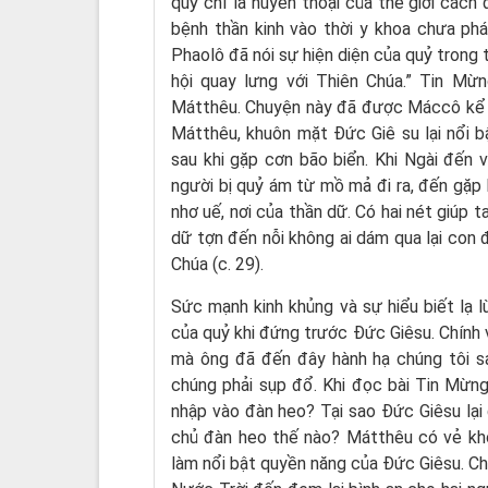
quỷ chỉ là huyền thoại của thế giới cách 
bệnh thần kinh vào thời y khoa chưa phá
Phaolô đã nói sự hiện diện của quỷ trong 
hội quay lưng với Thiên Chúa.” Tin Mừn
Mátthêu. Chuyện này đã được Máccô kể lại
Mátthêu, khuôn mặt Đức Giê su lại nổi b
sau khi gặp cơn bão biển. Khi Ngài đến 
người bị quỷ ám từ mồ mả đi ra, đến gặp N
nhơ uế, nơi của thần dữ. Có hai nét giúp t
dữ tợn đến nỗi không ai dám qua lại con 
Chúa (c. 29).
Sức mạnh kinh khủng và sự hiểu biết lạ 
của quỷ khi đứng trước Đức Giêsu. Chính v
mà ông đã đến đây hành hạ chúng tôi s
chúng phải sụp đổ. Khi đọc bài Tin Mừng 
nhập vào đàn heo? Tại sao Đức Giêsu lại
chủ đàn heo thế nào? Mátthêu có vẻ khô
làm nổi bật quyền năng của Đức Giêsu. Chỉ 