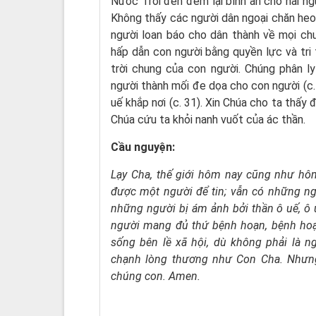
Nước Trời đến đem lại bình an cho hai ngư
Không thấy các người dân ngoại chăn heo
người loan báo cho dân thành về mọi ch
hấp dẫn con người bằng quyền lực và tri
trời chung của con người. Chúng phân l
người thành mối đe dọa cho con người (c. 
uế khắp nơi (c. 31). Xin Chúa cho ta thấy
Chúa cứu ta khỏi nanh vuốt của ác thần.
Cầu nguyện:
Lạy Cha,
thế giới hôm nay cũng như h
được một người để tin;
vẫn có những ng
những người bị ám ảnh bởi thần ô uế,
ô 
người mang đủ thứ bệnh hoạn,
bệnh hoạn
sống bên lề xã hội,
dù không phải là ng
chạnh lòng thương như Con Cha.
Nhưng
chúng con. Amen.