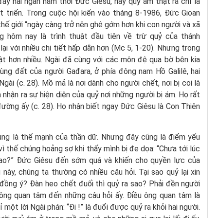
đây hai ngàn năm thời Đức Giêsu, hay quỷ ám thật ra chỉ là
t triển. Trong cuộc hội kiến vào tháng 8-1986, Đức Gioan
thế giới “ngày càng trở nên ghê gớm hơn khi con người và xã
g hôm nay là trình thuật đầu tiên về trừ quỷ của thánh
 với nhiều chi tiết hấp dẫn hơn (Mc 5, 1-20). Nhưng trong
ật hơn nhiều. Ngài đã cùng với các môn đệ qua bờ bên kia
vùng đất của người Gađara, ở phía đông nam Hồ Galilê, hai
gài (c. 28). Mồ mả là nơi dành cho người chết, nơi bị coi là
a nhận ra sự hiện diện của quỷ nơi những người bị ám. Họ rất
đường ấy (c. 28). Họ nhận biết ngay Đức Giêsu là Con Thiên
lùng là thế mạnh của thần dữ. Nhưng đây cũng là điểm yếu
ì thế chúng hoảng sợ khi thấy mình bị đe dọa: “Chưa tới lúc
ao?” Đức Giêsu đến sớm quá và khiến cho quyền lực của
này, chúng ta thường có nhiều câu hỏi. Tại sao quỷ lại xin
 đồng ý? Đàn heo chết đuối thì quỷ ra sao? Phải đền người
ng quan tâm đến những câu hỏi ấy. Điều ông quan tâm là
một lời Ngài phán: “Đi !” là đuổi được quỷ ra khỏi hai người.