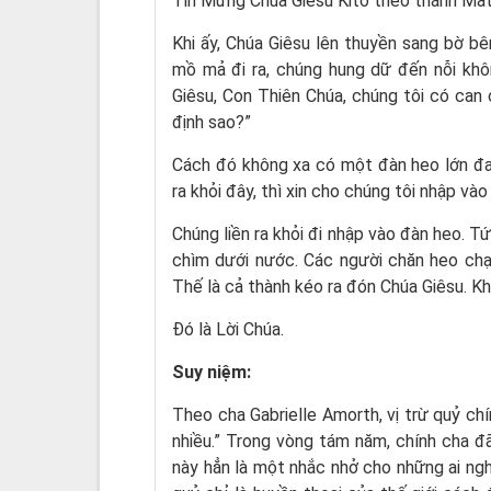
Tin Mừng Chúa Giêsu Kitô theo thánh Mat
Khi ấy, Chúa Giêsu lên thuyền sang bờ bên
mồ mả đi ra, chúng hung dữ đến nỗi khô
Giêsu, Con Thiên Chúa, chúng tôi có can
định sao?”
Cách đó không xa có một đàn heo lớn đan
ra khỏi đây, thì xin cho chúng tôi nhập và
Chúng liền ra khỏi đi nhập vào đàn heo. T
chìm dưới nước. Các người chăn heo chạy
Thế là cả thành kéo ra đón Chúa Giêsu. Khi
Ðó là Lời Chúa.
Suy niệm:
Theo cha Gabrielle Amorth, vị trừ quỷ chí
nhiều.” Trong vòng tám năm, chính cha đ
này hẳn là một nhắc nhở cho những ai ngh