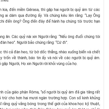
thêu.
 kia, đến miền Giêrasa, thì gặp hai người bị quỷ ám từ các
ng ai dám qua đường ấy. Và chúng kêu lên rằng: “Lạy Ông
 chi đến ông? Ông đến đây để hành hạ chúng tôi trước hạn
g ăn. Các quỷ nài xin Người rằng: “Nếu ông đuổi chúng tôi
o đàn heo”. Người bảo chúng rằng: “Cứ đi”.
ức thì cả đàn heo, từ bờ dốc thẳng, nhào xuống biển và chết
 trốn về thành, báo tin ấy và nói về các người bị quỷ ám.
 gặp Người, Họ xin Người rời khỏi vùng của họ.
nh của giáo phận Rôma, “số người bị quỷ ám đã gia tăng rất
ã trừ cho hơn hai mươi ngàn trường hợp. Con số kinh khủng
ĩ rằng quỷ vắng bóng trong thế giới của khoa học kỹ thuật,