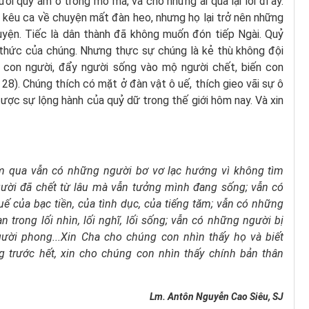
ời quỷ ám ở trong mồ mả, và cho những ai qua lại lối đi ấy.
 kêu ca về chuyện mất đàn heo, nhưng họ lại trở nên những
uyện. Tiếc là dân thành đã không muốn đón tiếp Ngài. Quỷ
 thức của chúng. Nhưng thực sự chúng là kẻ thù không đội
y con người, đẩy người sống vào mộ người chết, biến con
28). Chúng thích có mặt ở đàn vật ô uế, thích gieo vãi sự ô
 được sự lộng hành của quỷ dữ trong thế giới hôm nay. Và xin
ôm qua
vẫn có những người bơ vơ lạc hướng
vì không tìm
ười đã chết từ lâu
mà vẫn tưởng mình đang sống;
vẫn có
uế của bạc tiền, của tình dục, của tiếng tăm;
vẫn có những
 trong lối nhìn, lối nghĩ, lối sống;
vẫn có những người bị
ười phong...
Xin Cha cho chúng con nhìn thấy họ
và biết
 trước hết,
xin cho chúng con nhìn thấy chính bản thân
Lm. Antôn Nguyễn Cao Siêu, SJ