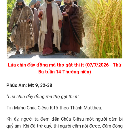
Lúa chín đầy đồng mà thợ gặt thì ít (07/7/2026 - Thứ
Ba tuần 14 Thường niên)
Phúc Âm: Mt 9, 32-38
“Lúa chín đầy đồng mà thợ gặt thì ít”.
Tin Mừng Chúa Giêsu Kitô theo Thánh Matthêu.
Khi ấy, người ta đem đến Chúa Giêsu một người câm bị
quỷ ám. Khi đã trừ quỷ, thì người câm nói được, đám đông