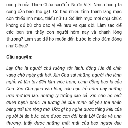
cũng là của Thiên Chúa sai đến. Nước Việt Nam chúng ta
cũng cần bao thợ gặt. Có bao nhiêu tỉnh thành làng mạc
còn thiếu linh mục, thiếu nữ tu. Số linh mục mới chịu chức
không đủ bù cho các vị về hưu và qua đời. Làm sao để
các bạn trẻ thấy con người hôm nay và chạnh lòng
thương? Làm sao để họ muốn dấn bước lo cho đám đông
như Giêsu?
Cầu nguyện:
Lạy Cha là người chủ ruộng tốt lành,
đồng lúa đã chín
vàng chờ ngày gặt hái.
Xin Cha sai những người thợ lành
nghề và tận tụy
đến làm việc trong cánh đồng bao la của
Cha.
Xin Cha gieo vào lòng các bạn trẻ hôm nay
những
ước mơ lớn lao, những lý tưởng cao cả.
Xin cho họ
biết
quên hạnh phúc và tương lai của mình
để yêu tha nhân
bằng trái tim rộng mở.
Ước gì họ nghe được tiếng kêu của
người bị áp bức,
cảm được cơn đói khát Lời Chúa và tình
thương,
thấy được những mất mát của bao người đau