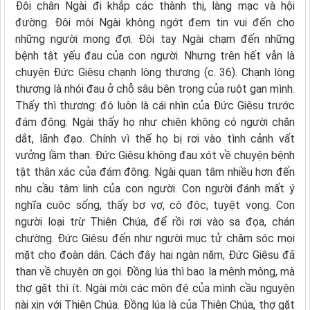
Đôi chân Ngài đi khắp các thành thị, làng mạc và hội
đường. Đôi môi Ngài không ngớt đem tin vui đến cho
những người mong đợi. Đôi tay Ngài chạm đến những
bệnh tật yếu đau của con người. Nhưng trên hết vẫn là
chuyện Đức Giêsu chạnh lòng thương (c. 36). Chạnh lòng
thương là nhói đau ở chỗ sâu bên trong của ruột gan mình.
Thấy thì thương: đó luôn là cái nhìn của Đức Giêsu trước
đám đông. Ngài thấy họ như chiên không có người chăn
dắt, lãnh đạo. Chính vì thế họ bị rơi vào tình cảnh vất
vưởng lầm than. Đức Giêsu không đau xót về chuyện bệnh
tật thân xác của đám đông. Ngài quan tâm nhiều hơn đến
nhu cầu tâm linh của con người. Con người đánh mất ý
nghĩa cuộc sống, thấy bơ vơ, cô độc, tuyệt vọng. Con
người loại trừ Thiên Chúa, để rồi rơi vào sa đọa, chán
chường. Đức Giêsu đến như người mục tử chăm sóc mọi
mặt cho đoàn dân. Cách đây hai ngàn năm, Đức Giêsu đã
than về chuyện ơn gọi. Đồng lúa thì bao la mênh mông, mà
thợ gặt thì ít. Ngài mời các môn đệ của mình cầu nguyện
nài xin với Thiên Chúa. Đồng lúa là của Thiên Chúa, thợ gặt