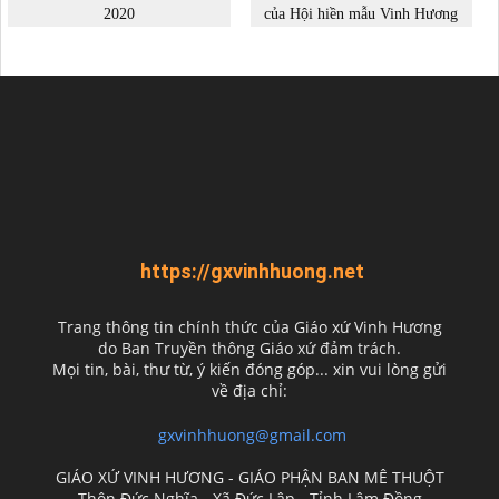
https://gxvinhhuong.net
Trang thông tin chính thức của Giáo xứ Vinh Hương
do
Ban Truyền thông Giáo xứ đảm trách.
Mọi tin, bài, thư từ, ý kiến đóng góp... xin vui lòng gửi
về địa chỉ:
gxvinhhuong@gmail.com
GIÁO XỨ VINH HƯƠNG - GIÁO PHẬN BAN MÊ THUỘT
Thôn Đức Nghĩa - Xã Đức Lập - Tỉnh Lâm Đồng