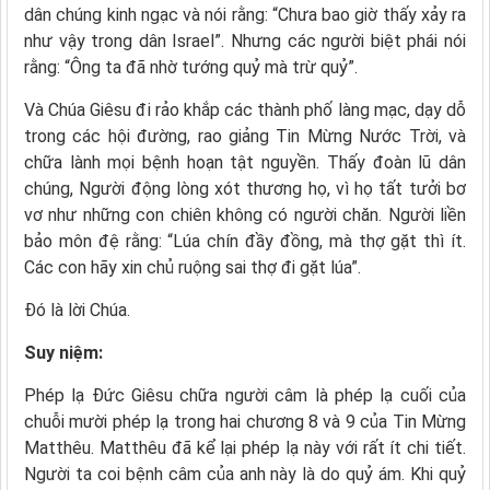
dân chúng kinh ngạc và nói rằng: “Chưa bao giờ thấy xảy ra
như vậy trong dân Israel”. Nhưng các người biệt phái nói
rằng: “Ông ta đã nhờ tướng quỷ mà trừ quỷ”.
Và Chúa Giêsu đi rảo khắp các thành phố làng mạc, dạy dỗ
trong các hội đường, rao giảng Tin Mừng Nước Trời, và
chữa lành mọi bệnh hoạn tật nguyền. Thấy đoàn lũ dân
chúng, Người động lòng xót thương họ, vì họ tất tưởi bơ
vơ như những con chiên không có người chăn. Người liền
bảo môn đệ rằng: “Lúa chín đầy đồng, mà thợ gặt thì ít.
Các con hãy xin chủ ruộng sai thợ đi gặt lúa”.
Ðó là lời Chúa.
Suy niệm:
Phép lạ Đức Giêsu chữa người câm là phép lạ cuối của
chuỗi mười phép lạ trong hai chương 8 và 9 của Tin Mừng
Matthêu. Matthêu đã kể lại phép lạ này với rất ít chi tiết.
Người ta coi bệnh câm của anh này là do quỷ ám. Khi quỷ