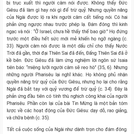
bị trục xuất thì người câm nói được. Không thấy Đức
Giêsu đã làm gì hay nói gì để trừ quỷ. Nhưng quyền năng
của Ngài được lộ ra khi người câm cất tiếng nói. Có hai
phản ứng ngược nhau trước phép lạ. Đám đông thì kinh
ngạc và nói : “Ở Israel, chưa hề thấy thế bao giờ.” Họ đứng
trước một điều hết sức mới mẻ khiến họ ngỡ ngàng (c.
33). Người câm nói được là một dấu chỉ cho thấy Nước
Trời đã gần, thời đại Thiên Sai đã đến, Đấng Thiên Sai đã ở
kề bên. Đức Giêsu đã làm ứng nghiệm lời ngôn sứ Isaia
tiên báo: “miệng lưỡi người câm sẽ reo hò” (35, 6). Nhưng
những người Pharisêu lại nghĩ khác. Họ không phủ nhận
quyền năng trừ quỷ của Đức Giêsu, nhưng họ lại cho rằng
Ngài đã bắt tay với quỷ vương để trừ quỷ (c. 34). Đây là
phản ứng đầu tiên có tính thù nghịch công khai của người
Pharisêu. Phần còn lại của bài Tin Mừng là một bản tóm
lược về các hoạt động của Đức Giêsu: dạy dỗ, rao giảng,
và chữa bệnh (c. 35).
Tất cả cuộc sống của Ngài như dành trọn cho đám đông.