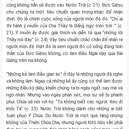
cũng không hẳn sẽ được vào Nước Trời (c. 21). Đức Giêsu
cho chúng ta một tiêu chuẩn quan trọng khác để nhận
định. Đó là chính cuộc sống của người môn đệ đó. “Chỉ ai
thi hành ý muốn của Cha Thầy là Đấng ngự trên trời…” (c.
21). Ý muốn ấy được giải thích và diễn tả qua “những lời
Thầy nói đây” (c. 24). Vậy tiêu chuẩn chắc chắn để nhận ra
người môn đệ thật đó là xem người đó có sống đúng tinh
thần của Đức Giêsu không, có làm điều Ngài dạy qua Bài
Giảng trên núi không.
“Những kẻ làm điều gian ác” ở đây là những người đã nghe
và không làm. Ngay cả những kẻ ấy cũng có thể làm được
những điều kỳ diệu, khiến chúng ta bị ngây ngất, say mê và
ngộ nhận. Nhưng vào ngày phán xét, mọi sự sẽ bị phanh
phui. Chúa sẽ nói với họ: “Ta không biết các ngươi. Xéo đi
khỏi Ta” (c. 23). Nước Trời không dành cho những ai bất
tuân phục Ý Chúa. Dù Nước Trời là một quà tặng nhưng
không của Thiên Chúa Cha, nhưng người Kitô hữu vẫn phải