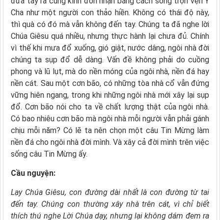
đưa tay ra cung kính đón nhận bằng cách sống trọn vẹn Ý
Cha như một người con thảo hiền. Không có thái độ này,
thì quà có đó mà vẫn không đến tay. Chúng ta đã nghe lời
Chúa Giêsu quá nhiều, nhưng thực hành lại chưa đủ. Chính
vì thế khi mưa đổ xuống, gió giật, nước dâng, ngôi nhà đời
chúng ta sụp đổ dễ dàng. Vấn đề không phải do cuồng
phong và lũ lụt, mà do nền móng của ngôi nhà, nền đá hay
nền cát. Sau một cơn bão, có những tòa nhà cổ vẫn đứng
vững hiên ngang, trong khi những ngôi nhà mới xây lại sụp
đổ. Cơn bão nói cho ta về chất lượng thật của ngôi nhà.
Có bao nhiêu cơn bão mà ngôi nhà mỗi người vẫn phải gánh
chịu mỗi năm? Có lẽ ta nên chọn một câu Tin Mừng làm
nền đá cho ngôi nhà đời mình. Và xây cả đời mình trên việc
sống câu Tin Mừng ấy.
Cầu nguyện:
Lạy Chúa Giêsu,
con đường dài nhất là con đường từ tai
đến tay.
Chúng con thường xây nhà trên cát,
vì chỉ biết
thích thú nghe Lời Chúa dạy,
nhưng lại không dám đem ra