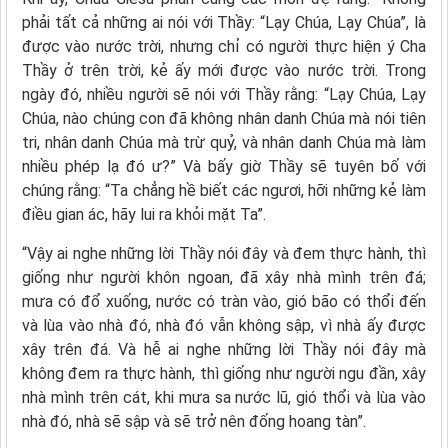
phải tất cả những ai nói với Thầy: “Lạy Chúa, Lạy Chúa”, là
được vào nước trời, nhưng chỉ có người thực hiện ý Cha
Thầy ở trên trời, kẻ ấy mới được vào nước trời. Trong
ngày đó, nhiều người sẽ nói với Thầy rằng: “Lạy Chúa, Lạy
Chúa, nào chúng con đã không nhân danh Chúa mà nói tiên
tri, nhân danh Chúa mà trừ quỷ, và nhân danh Chúa mà làm
nhiều phép lạ đó ư?” Và bấy giờ Thầy sẽ tuyên bố với
chúng rằng: “Ta chẳng hề biết các ngươi, hỡi những kẻ làm
điều gian ác, hãy lui ra khỏi mặt Ta”.
“Vậy ai nghe những lời Thầy nói đây và đem thực hành, thì
giống như người khôn ngoan, đã xây nhà mình trên đá;
mưa có đổ xuống, nước có tràn vào, gió bão có thổi đến
và lùa vào nhà đó, nhà đó vẫn không sập, vì nhà ấy được
xây trên đá. Và hễ ai nghe những lời Thầy nói đây mà
không đem ra thực hành, thì giống như người ngu đần, xây
nhà mình trên cát, khi mưa sa nước lũ, gió thổi và lùa vào
nhà đó, nhà sẽ sập và sẽ trở nên đống hoang tàn”.