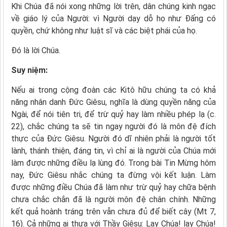
Khi Chúa đã nói xong những lời trên, dân chúng kinh ngạc
về giáo lý của Người: vì Người dạy dỗ họ như Ðấng có
quyền, chứ không như luật sĩ và các biệt phái của họ.
Ðó là lời Chúa.
Suy niệm:
Nếu ai trong cộng đoàn các Kitô hữu chúng ta có khả
năng nhân danh Đức Giêsu, nghĩa là dùng quyền năng của
Ngài, để nói tiên tri, để trừ quỷ hay làm nhiều phép lạ (c.
22), chắc chúng ta sẽ tin ngay người đó là môn đệ đích
thực của Đức Giêsu. Người đó dĩ nhiên phải là người tốt
lành, thánh thiện, đáng tin, vì chỉ ai là người của Chúa mới
làm được những điều lạ lùng đó. Trong bài Tin Mừng hôm
nay, Đức Giêsu nhắc chúng ta đừng vội kết luận. Làm
được những điều Chúa đã làm như trừ quỷ hay chữa bệnh
chưa chắc chắn đã là người môn đệ chân chính. Những
kết quả hoành tráng trên vẫn chưa đủ để biết cây (Mt 7,
16). Cả những ai thưa với Thầy Giêsu: Lạy Chúa! lạy Chúa!