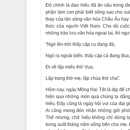
Đó chính là đạo hiếu đã ăn sâu trong t
phận làm con phải biết sống sao cho vu
thay của làn sóng văn hóa Châu Âu hay 
thức của người Việt Nam. Cho dù cuộc 
những trào lưu văn hóa ngoại lai, thì ng
“Ngó lên trời thấy cặp cu đang đá,
Ngó ra ngoài biển, thấy cặp cá đang đua,
Đi về lập miếu thờ Vua,
Lập trang thờ mẹ, lập chùa thờ cha”.
Hôm nay, ngày Mồng Hai Tết là dịp để c
hiện qua những món quà chúng ta dâng
hiếu. Đây cũng là ngày hội vui của đại g
Ai cũng mong đón nhận những giờ phút
Thế nhưng, chữ hiếu không chỉ dừng lại
trong suốt tháng năm sống bên cha mẹ. 