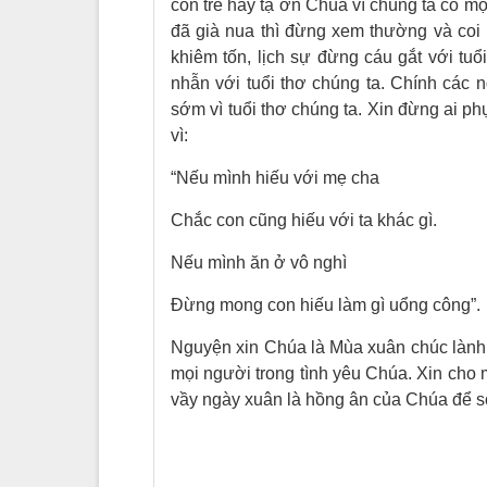
còn trẻ hãy tạ ơn Chúa vì chúng ta có m
đã già nua thì đừng xem thường và coi
khiêm tốn, lịch sự đừng cáu gắt với tuổ
nhẫn với tuổi thơ chúng ta. Chính các
sớm vì tuổi thơ chúng ta. Xin đừng ai 
vì:
“Nếu mình hiếu với mẹ cha
Chắc con cũng hiếu với ta khác gì.
Nếu mình ăn ở vô nghì
Đừng mong con hiếu làm gì uổng công”.
Nguyện xin Chúa là Mùa xuân chúc lành 
mọi người trong tình yêu Chúa. Xin cho 
vầy ngày xuân là hồng ân của Chúa để số