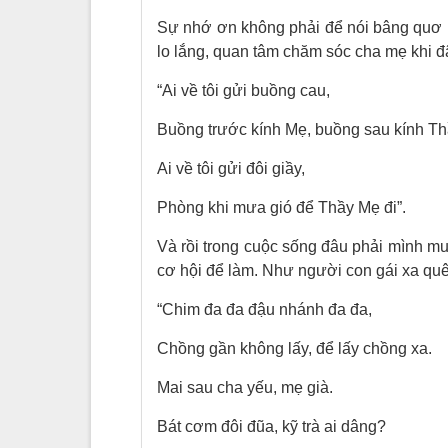
Sự nhớ ơn không phải để nói bâng quơ n
lo lắng, quan tâm chăm sóc cha mẹ khi đã
“Ai về tôi gửi buồng cau,
Buồng trước kính Mẹ, buồng sau kính Th
Ai về tôi gửi đôi giầy,
Phòng khi mưa gió để Thầy Mẹ đi”.
Và rồi trong cuộc sống đâu phải mình m
cơ hội để làm. Như người con gái xa quê
“Chim đa đa đậu nhánh đa đa,
Chồng gần không lấy, để lấy chồng xa.
Mai sau cha yếu, mẹ già.
Bát cơm đôi đũa, kỹ trà ai dâng?