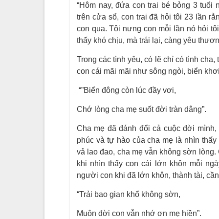
“Hôm nay, đứa con trai bé bỏng 3 tuổi 
trên cửa sổ, con trai đã hỏi tôi 23 lần rằ
con quạ. Tôi nựng con mỗi lần nó hỏi tôi
thấy khó chịu, mà trái lại, càng yêu th
Trong các tình yêu, có lẽ chỉ có tình cha
con cái mãi mãi như sông ngòi, biển khơ
“”Biển đông còn lúc đầy vơi,
Chớ lòng cha mẹ suốt đời tràn dâng”.
Cha mẹ đã đánh đổi cả cuộc đời mình, 
phúc và tự hào của cha mẹ là nhìn thấy
vả lao đao, cha mẹ vẫn không sờn lòng.
khi nhìn thấy con cái lớn khôn mỗi n
người con khi đã lớn khôn, thành tài, cần
“Trải bao gian khổ không sờn,
Muôn đời con vẫn nhớ ơn mẹ hiền”.