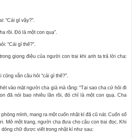
i: “Cái gì vậy?”.
ha rồi. Đó là một con quạ”.
ỏi: “Cái gì thế?”.
rong giọng điệu của người con trai khi anh ta trả lời cha:
i cũng vẫn câu hỏi “cái gì thế?”.
hét vào mặt người cha già mà rằng: “Tại sao cha cứ hỏi đi
on đã nói bao nhiêu lần rồi, đó chỉ là một con quạ. Cha
 phòng mình, mang ra một cuốn nhật kí đã cũ nát. Cuốn sổ
đời. Mở một trang, người cha đưa cho cậu con trai đọc. Khi
g dòng chữ được viết trong nhật kí như sau: