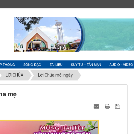
ỆP THÔNG
SỐNG ĐẠO
TÀI LIỆU
SUY TƯ – TẢN MẠN
AUDIO - VIDEO
LỜI CHÚA
Lời Chúa mỗi ngày
Cha mẹ