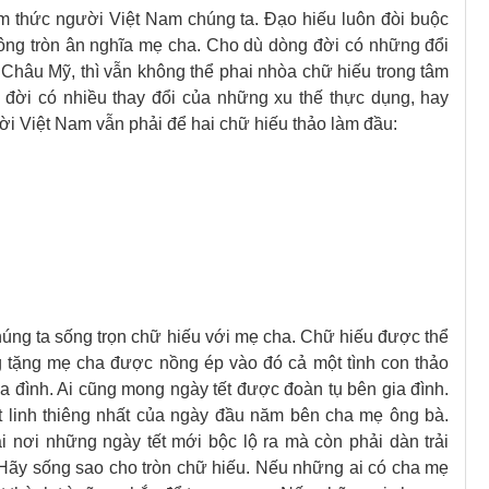
âm thức người Việt Nam chúng ta. Đạo hiếu luôn đòi buộc
ông tròn ân nghĩa mẹ cha. Cho dù dòng đời có những đổi
Châu Mỹ, thì vẫn không thể phai nhòa chữ hiếu trong tâm
đời có nhiều thay đổi của những xu thế thực dụng, hay
ười Việt Nam vẫn phải để hai chữ hiếu thảo làm đầu:
húng ta sống trọn chữ hiếu với mẹ cha. Chữ hiếu được thể
 tặng mẹ cha được nồng ép vào đó cả một tình con thảo
ia đình. Ai cũng mong ngày tết được đoàn tụ bên gia đình.
 linh thiêng nhất của ngày đầu năm bên cha mẹ ông bà.
 nơi những ngày tết mới bộc lộ ra mà còn phải dàn trải
Hãy sống sao cho tròn chữ hiếu. Nếu những ai có cha mẹ