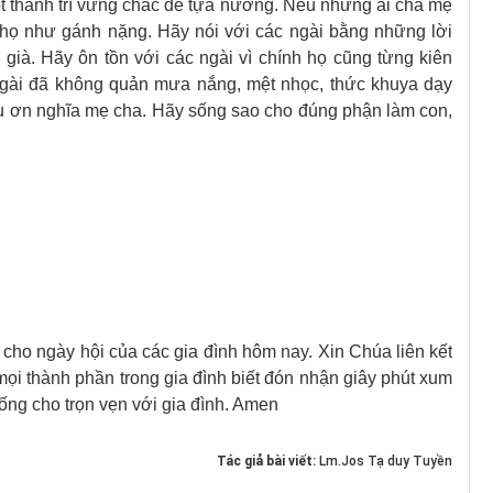
ột thành trì vững chắc để tựa nương. Nếu những ai cha mẹ
 họ như gánh nặng. Hãy nói với các ngài bằng những lời
i già. Hãy ôn tồn với các ngài vì chính họ cũng từng kiên
 ngài đã không quản mưa nắng, mệt nhọc, thức khuya dạy
phụ ơn nghĩa mẹ cha. Hãy sống sao cho đúng phận làm con,
cho ngày hội của các gia đình hôm nay. Xin Chúa liên kết
mọi thành phần trong gia đình biết đón nhận giây phút xum
ng cho trọn vẹn với gia đình. Amen
Tác giả bài viết:
Lm.Jos Tạ duy Tuyền