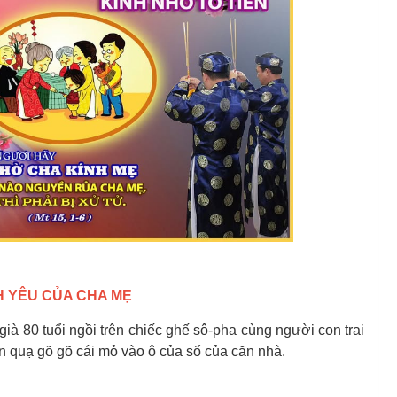
H YÊU CỦA CHA MẸ
già 80 tuổi ngồi trên chiếc ghế sô-pha cùng người con trai
con quạ gõ gõ cái mỏ vào ô của sổ của căn nhà.