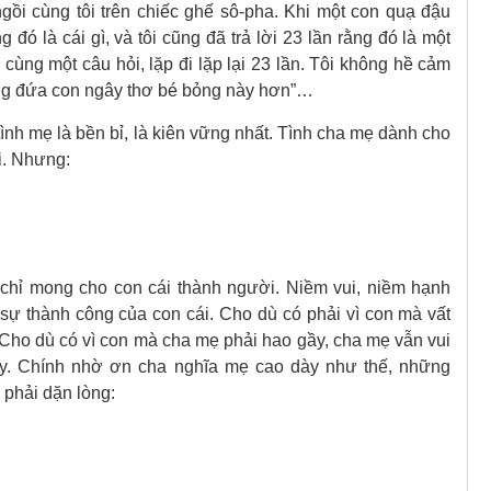
ngồi cùng tôi trên chiếc ghế sô-pha. Khi một con quạ đậu
ng đó là cái gì, và tôi cũng đã trả lời 23 lần rằng đó là một
 cùng một câu hỏi, lặp đi lặp lại 23 lần. Tôi không hề cảm
ương đứa con ngây thơ bé bỏng này hơn”…
, tình mẹ là bền bỉ, là kiên vững nhất. Tình cha mẹ dành cho
i. Nhưng:
chỉ mong cho con cái thành người. Niềm vui, niềm hạnh
 sự thành công của con cái. Cho dù có phải vì con mà vất
 Cho dù có vì con mà cha mẹ phải hao gầy, cha mẹ vẫn vui
gày. Chính nhờ ơn cha nghĩa mẹ cao dày như thế, những
 phải dặn lòng: