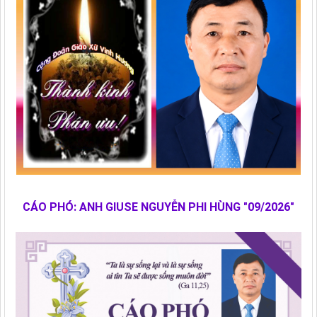
CÁO PHÓ: ANH GIUSE NGUYỄN PHI HÙNG "09/2026"