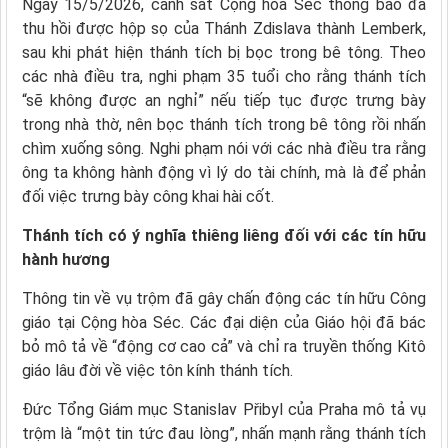
Ngày 15/5/2026, cảnh sát Cộng hòa Séc thông báo đã
thu hồi được hộp sọ của Thánh Zdislava thành Lemberk,
sau khi phát hiện thánh tích bị bọc trong bê tông. Theo
các nhà điều tra, nghi phạm 35 tuổi cho rằng thánh tích
“sẽ không được an nghỉ” nếu tiếp tục được trưng bày
trong nhà thờ, nên bọc thánh tích trong bê tông rồi nhấn
chìm xuống sông. Nghi phạm nói với các nhà điều tra rằng
ông ta không hành động vì lý do tài chính, mà là để phản
đối việc trưng bày công khai hài cốt.
Thánh tích có ý nghĩa thiêng liêng đối với các tín hữu
hành hương
Thông tin về vụ trộm đã gây chấn động các tín hữu Công
giáo tại Cộng hòa Séc. Các đại diện của Giáo hội đã bác
bỏ mô tả về “động cơ cao cả” và chỉ ra truyền thống Kitô
giáo lâu đời về việc tôn kính thánh tích.
Đức Tổng Giám mục Stanislav Přibyl của Praha mô tả vụ
trộm là “một tin tức đau lòng”, nhấn mạnh rằng thánh tích