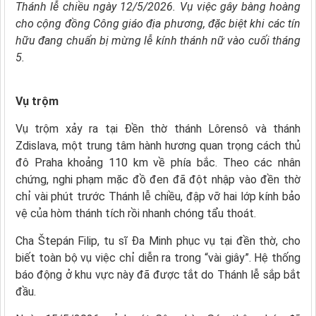
Thánh lễ chiều ngày 12/5/2026. Vụ việc gây bàng hoàng
cho cộng đồng Công giáo địa phương, đặc biệt khi các tín
hữu đang chuẩn bị mừng lễ kính thánh nữ vào cuối tháng
5.
Vụ trộm
Vụ trộm xảy ra tại Đền thờ thánh Lôrensô và thánh
Zdislava, một trung tâm hành hương quan trọng cách thủ
đô Praha khoảng 110 km về phía bắc. Theo các nhân
chứng, nghi phạm mặc đồ đen đã đột nhập vào đền thờ
chỉ vài phút trước Thánh lễ chiều, đập vỡ hai lớp kính bảo
vệ của hòm thánh tích rồi nhanh chóng tẩu thoát.
Cha Štepán Filip, tu sĩ Đa Minh phục vụ tại đền thờ, cho
biết toàn bộ vụ việc chỉ diễn ra trong “vài giây”. Hệ thống
báo động ở khu vực này đã được tắt do Thánh lễ sắp bắt
đầu.