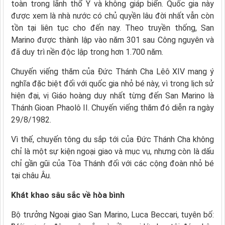
toàn trong lãnh thổ Ý và không giáp biển. Quốc gia này
được xem là nhà nước có chủ quyền lâu đời nhất vẫn còn
tồn tại liên tục cho đến nay. Theo truyền thống, San
Marino được thành lập vào năm 301 sau Công nguyên và
đã duy trì nền độc lập trong hơn 1.700 năm.
Chuyến viếng thăm của Đức Thánh Cha Lêô XIV mang ý
nghĩa đặc biệt đối với quốc gia nhỏ bé này, vì trong lịch sử
hiện đại, vị Giáo hoàng duy nhất từng đến San Marino là
Thánh Gioan Phaolô II. Chuyến viếng thăm đó diễn ra ngày
29/8/1982.
Vì thế, chuyến tông du sắp tới của Đức Thánh Cha không
chỉ là một sự kiện ngoại giao và mục vụ, nhưng còn là dấu
chỉ gần gũi của Tòa Thánh đối với các cộng đoàn nhỏ bé
tại châu Âu.
Khát khao sâu sắc về hòa bình
Bộ trưởng Ngoại giao San Marino, Luca Beccari, tuyên bố: