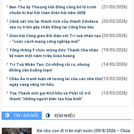
(21/05/2026)
Ban Thư ký Thượng Hội đồng công bố lộ trình
chuẩn bị Đại hội toàn Giáo hội năm 2028
(20/05/2026)
Cảnh sát tìm lại thánh tích của thánh Zdislava
sau vụ trộm gây chấn động tại Cộng hòa Séc
(20/05/2026)
Giáo hội Công giáo đối diện với Trí tuệ nhân tạo
- “cuộc cách mạng công nghiệp mới”
(19/05/2026)
Tổng thống Ý chúc mừng Đức Thánh Cha nhân
kỷ niệm một năm triều Giáo hoàng
(14/05/2026)
Trí Tuệ Nhân Tạo: Có những rủi ro, nhưng
không cần hoảng loạn!
(13/05/2026)
Châu Âu tranh luận về tương lai của các nhà thờ
ngày càng vắng tín hữu
(13/05/2026)
Tòa Thánh mời gọi Kitô hữu và Phật tử trở
thành “những người kiến tạo hòa bình”
TIN / BÀI MỚI
XEM NHIỀU
Xin cho con đi trên mặt nước (09/8/2026 – Chúa