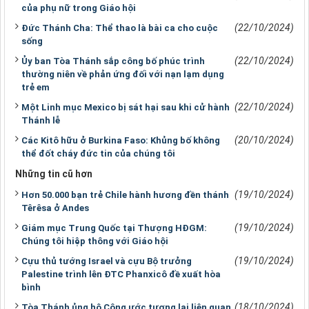
của phụ nữ trong Giáo hội
(22/10/2024)
Đức Thánh Cha: Thể thao là bài ca cho cuộc
sống
(22/10/2024)
Ủy ban Tòa Thánh sắp công bố phúc trình
thường niên về phản ứng đối với nạn lạm dụng
trẻ em
(22/10/2024)
Một Linh mục Mexico bị sát hại sau khi cử hành
Thánh lễ
(20/10/2024)
Các Kitô hữu ở Burkina Faso: Khủng bố không
thể đốt cháy đức tin của chúng tôi
Những tin cũ hơn
(19/10/2024)
Hơn 50.000 bạn trẻ Chile hành hương đền thánh
Têrêsa ở Andes
(19/10/2024)
Giám mục Trung Quốc tại Thượng HĐGM:
Chúng tôi hiệp thông với Giáo hội
(19/10/2024)
Cựu thủ tướng Israel và cựu Bộ trưởng
Palestine trình lên ĐTC Phanxicô đề xuất hòa
bình
(18/10/2024)
Tòa Thánh ủng hộ Công ước tương lai liên quan