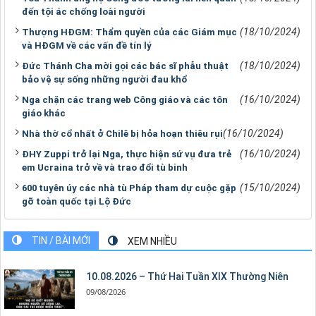
đến tội ác chống loài người
(18/10/2024)
Thượng HĐGM: Thẩm quyền của các Giám mục
và HĐGM về các vấn đề tín lý
(18/10/2024)
Đức Thánh Cha mời gọi các bác sĩ phẫu thuật
bảo vệ sự sống những người đau khổ
(16/10/2024)
Nga chặn các trang web Công giáo và các tôn
giáo khác
(16/10/2024)
Nhà thờ cổ nhất ở Chilê bị hỏa hoạn thiêu rụi
(16/10/2024)
ĐHY Zuppi trở lại Nga, thực hiện sứ vụ đưa trẻ
em Ucraina trở về và trao đổi tù binh
(15/10/2024)
600 tuyên úy các nhà tù Pháp tham dự cuộc gặp
gỡ toàn quốc tại Lộ Đức
TIN / BÀI MỚI
XEM NHIỀU
10.08.2026 – Thứ Hai Tuần XIX Thường Niên
09/08/2026