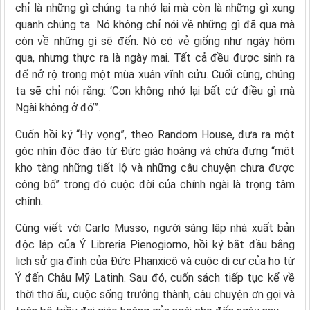
chỉ là những gì chúng ta nhớ lại mà còn là những gì xung
quanh chúng ta. Nó không chỉ nói về những gì đã qua mà
còn về những gì sẽ đến. Nó có vẻ giống như ngày hôm
qua, nhưng thực ra là ngày mai. Tất cả đều được sinh ra
để nở rộ trong một mùa xuân vĩnh cửu. Cuối cùng, chúng
ta sẽ chỉ nói rằng: ‘Con không nhớ lại bất cứ điều gì mà
Ngài không ở đó’”.
Cuốn hồi ký “Hy vọng”, theo Random House, đưa ra một
góc nhìn độc đáo từ Đức giáo hoàng và chứa đựng “một
kho tàng những tiết lộ và những câu chuyện chưa được
công bố” trong đó cuộc đời của chính ngài là trọng tâm
chính.
Cùng viết với Carlo Musso, người sáng lập nhà xuất bản
độc lập của Ý Libreria Pienogiorno, hồi ký bắt đầu bằng
lịch sử gia đình của Đức Phanxicô và cuộc di cư của họ từ
Ý đến Châu Mỹ Latinh. Sau đó, cuốn sách tiếp tục kể về
thời thơ ấu, cuộc sống trưởng thành, câu chuyện ơn gọi và