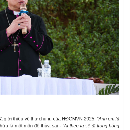
đã giới thiệu về thư chung của HĐGMVN 2025:
“Anh em là
 hữu là một môn đệ thừa sai -
“Ai theo ta sẽ đi trong bóng