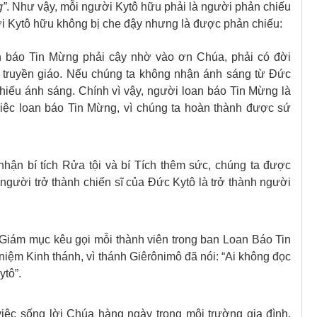
g”
. Như vậy, mỗi người Kytô hữu phải là người phản chiếu
ời Kytô hữu không bị che đậy nhưng là được phản chiếu:
 báo Tin Mừng phải cậy nhờ vào ơn Chúa, phải có đời
i truyền giáo. Nếu chúng ta không nhận ánh sáng từ Đức
chiếu ánh sáng. Chính vì vậy, người loan báo Tin Mừng là
iệc loan báo Tin Mừng, vì chúng ta hoàn thành được sứ
nhận bí tích Rửa tội và bí Tích thêm sức, chúng ta được
người trở thành chiến sĩ của Đức Kytô là trở thành người
Giám mục kêu gọi mỗi thành viên trong ban Loan Báo Tin
iệm Kinh thánh, vì thánh Giêrônimô đã nói: “Ai không đọc
ytô”.
iệc sống lời Chúa hàng ngày trong môi trường gia đình,