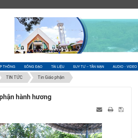
ỆP THÔNG
SỐNG ĐẠO
TÀI LIỆU
SUY TƯ – TẢN MẠN
AUDIO - VIDEO
TIN TỨC
Tin Giáo phận
 phận hành hương