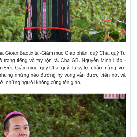
 Gioan Baotixita -Giám mục Giáo phận, quý Cha, quý Tu
 trong tiếng vỗ tay rộn rã. Cha GB. Nguyễn Minh Hảo -
n Đức Giám mục, quý Cha, quý Tu sỹ lời chào mừng, với
nhưng những nẻo đường hy vọng vẫn được triển nở, và
với những người không cùng tôn giáo.