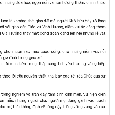
 những đóa hoa, ngọn nến và nén hương thơm, chính thức
uôn là khoảng thời gian để mỗi người Kitô hữu bày tỏ lòng
ối với giáo dân Giáo xứ Vinh Hương, niềm vui ấy càng thêm
ội Gia Trưởng thay mặt cộng đoàn dâng lên Mẹ những lễ vật
g cho muôn sắc màu cuộc sống, cho những niềm vui, nỗi
 gia đình trong giáo xứ.
o đức tin kiên trung, thắp sáng tình yêu thương và sự hiệp
.
theo lời cầu nguyện thiết tha, bay cao tới tòa Chúa qua sự
 trang nghiêm và tràn đầy tâm tính kính mến. Sự hiện diện
iền mẫu, những người cha, người mẹ đang gánh vác trách
 như một lời khẳng định về lòng cậy trông vững vàng vào sự