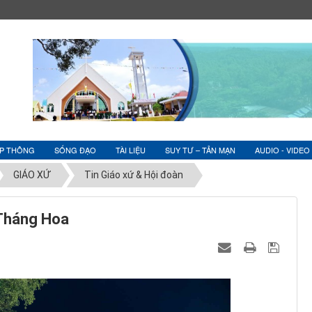
ỆP THÔNG
SỐNG ĐẠO
TÀI LIỆU
SUY TƯ – TẢN MẠN
AUDIO - VIDEO
GIÁO XỨ
Tin Giáo xứ & Hội đoàn
 Tháng Hoa