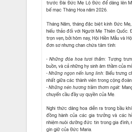
trước Đài Đức Mẹ Lộ Đức để dâng lên Mẹ
bế mạc Tháng Hoa năm 2026.
Tháng Năm, tháng đặc biệt kính Đức Mẹ, l
hiếu thảo đối với Người Mẹ Thiên Quốc. Đ
trọn vẹn, bởi hôm nay, Hội Hiền Mẫu và H
đơn sơ nhưng chan chứa tâm tình:
- Những đóa hoa tươi thắm:
Tượng trưn
buồn, và cả những hy sinh âm thầm của mỗi
- Những ngọn nến lung linh:
Biểu trưng ch
nhất giữa các thành viên trong cộng đoàn
- Những nén hương trầm thơm ngát:
Mang 
chuyển cầu đầy uy quyền của Mẹ.
Nghi thức dâng hoa diễn ra trong bầu khí
đồng hành của các gia trưởng và các h
nhiệm nuôi dưỡng đức tin trong gia đình,
gìn giữ của Đức Maria.