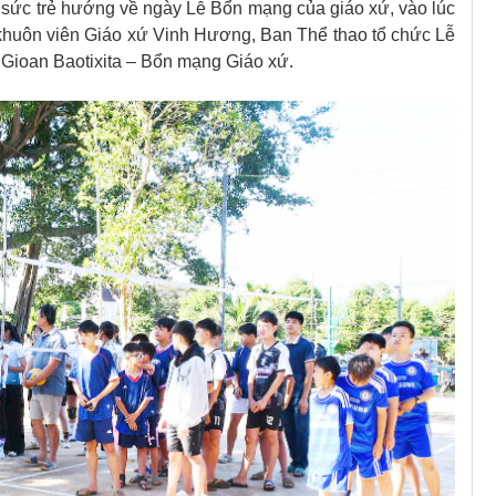
 sức trẻ hướng về ngày Lễ Bổn mạng của giáo xứ, vào lúc
i khuôn viên Giáo xứ Vinh Hương, Ban Thể thao tổ chức Lễ
 Gioan Baotixita – Bổn mạng Giáo xứ.