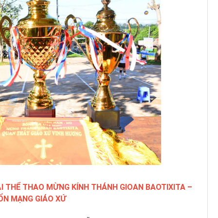
ẢI THỂ THAO MỪNG KÍNH THÁNH GIOAN BAOTIXITA –
ỔN MẠNG GIÁO XỨ