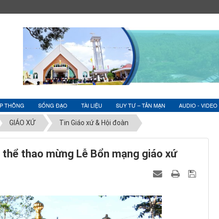
ỆP THÔNG
SỐNG ĐẠO
TÀI LIỆU
SUY TƯ – TẢN MẠN
AUDIO - VIDEO
GIÁO XỨ
Tin Giáo xứ & Hội đoàn
i thể thao mừng Lễ Bổn mạng giáo xứ