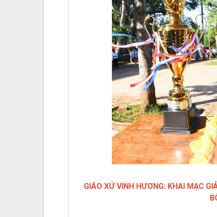
GIÁO XỨ VINH HƯƠNG: KHAI MẠC GI
B