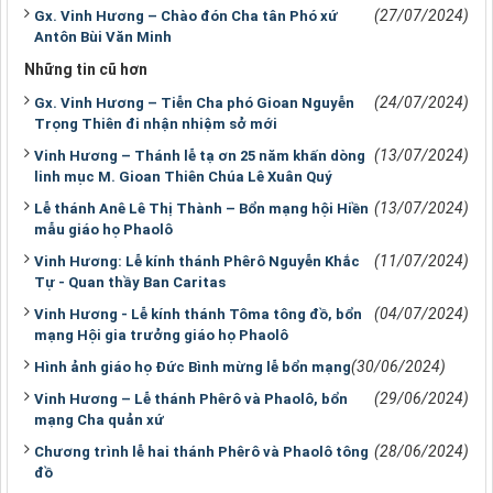
(27/07/2024)
Gx. Vinh Hương – Chào đón Cha tân Phó xứ
Antôn Bùi Văn Minh
Những tin cũ hơn
(24/07/2024)
Gx. Vinh Hương – Tiễn Cha phó Gioan Nguyễn
Trọng Thiên đi nhận nhiệm sở mới
(13/07/2024)
Vinh Hương – Thánh lễ tạ ơn 25 năm khấn dòng
linh mục M. Gioan Thiên Chúa Lê Xuân Quý
(13/07/2024)
Lễ thánh Anê Lê Thị Thành – Bổn mạng hội Hiền
mẫu giáo họ Phaolô
(11/07/2024)
Vinh Hương: Lễ kính thánh Phêrô Nguyễn Khắc
Tự - Quan thầy Ban Caritas
(04/07/2024)
Vinh Hương - Lễ kính thánh Tôma tông đồ, bổn
mạng Hội gia trưởng giáo họ Phaolô
(30/06/2024)
Hình ảnh giáo họ Đức Bình mừng lễ bổn mạng
(29/06/2024)
Vinh Hương – Lễ thánh Phêrô và Phaolô, bổn
mạng Cha quản xứ
(28/06/2024)
Chương trình lễ hai thánh Phêrô và Phaolô tông
đồ