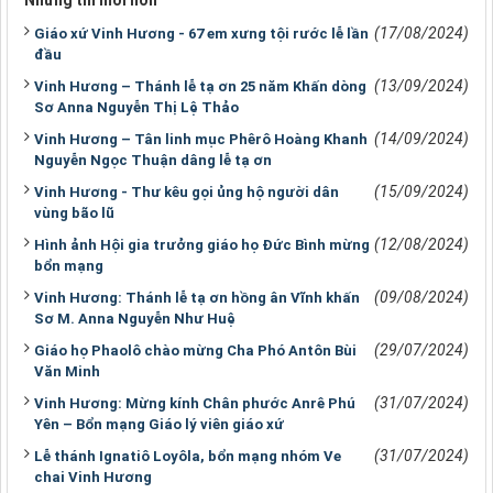
(17/08/2024)
Giáo xứ Vinh Hương - 67 em xưng tội rước lễ lần
đầu
(13/09/2024)
Vinh Hương – Thánh lễ tạ ơn 25 năm Khấn dòng
Sơ Anna Nguyễn Thị Lệ Thảo
(14/09/2024)
Vinh Hương – Tân linh mục Phêrô Hoàng Khanh
Nguyễn Ngọc Thuận dâng lễ tạ ơn
(15/09/2024)
Vinh Hương - Thư kêu gọi ủng hộ người dân
vùng bão lũ
(12/08/2024)
Hình ảnh Hội gia trưởng giáo họ Đức Bình mừng
bổn mạng
(09/08/2024)
Vinh Hương: Thánh lễ tạ ơn hồng ân Vĩnh khấn
Sơ M. Anna Nguyễn Như Huệ
(29/07/2024)
Giáo họ Phaolô chào mừng Cha Phó Antôn Bùi
Văn Minh
(31/07/2024)
Vinh Hương: Mừng kính Chân phước Anrê Phú
Yên – Bổn mạng Giáo lý viên giáo xứ
(31/07/2024)
Lễ thánh Ignatiô Loyôla, bổn mạng nhóm Ve
chai Vinh Hương