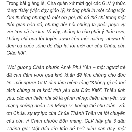
Trong bài giảng lễ, Cha quản xứ mời gọi các GLV ý thức
rằng:
“Đây (việc dạy giáo lý) không phải là một công việc
tầm thường nhưng là một ơn gọi, dù có thể chỉ trong một
thời gian nào đó, nhưng đòi hỏi chúng ta phải phục vụ
với trọn cả trái tim. Vì vậy, chúng ta cần phải ý thức hơn,
không chỉ qua lời tuyên xưng trên môi miệng, nhưng là
đem cả cuộc sống để đáp lại lời mời gọi của Chúa, của
Giáo hội”.
"Noi gương Chân phước Anrê Phú Yên – một người trẻ
đã can đảm vượt qua khó khăn để làm chứng cho đức
tin, mỗi người GLV cần tâm niệm rằng:“Không gì có thể
tách chúng ta ra khỏi tình yêu của Đức Kitô”. Thiếu tình
yêu, các em thiếu nhi sẽ là gánh nặng; thiếu tình yêu, sứ
mạng chứng nhân Tin Mừng sẽ không thể chu toàn. Với
ơn Chúa, sự trợ lực của Chúa Thánh Thần và lời chuyển
cầu của vị Chân phước Bổn mạng, GLV hãy ghi 3 dấu
Thánh giá: Một dấu lên trán để biết điều cần dạy, một