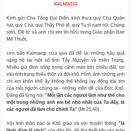
KALMAEGI
Kính gửi Cha Tổng Đại Diện, kính thưa quý Cha Quản
hạt, quý Cha, quý Thầy Phó tế, quý Tu sĩ nam nữ; Chủng
sinh, Đệ tử và anh chị em tín hữu trong Giáo phận Ban
Mê Thuột,
cơn bão Kalmaegi vừa qua đã để lại những hậu quả
nặng nề tại một số tỉnh Tây Nguyên và miền Trung.
Nhiều gia đình sống trong cảnh màn trời chiếu đất, rơi
vào tình trạng thiếu thốn và đói khổ. Hình ảnh những anh
chị em khốn khổ ấy không thể không lay động trái tim
của mỗi người chúng ta - những môn đệ của Đức Kitô.
Đấng đã từng nói:
"Mỗi lần các ngươi làm như thế cho
một trong những anh em bé nhỏ nhất của Ta đây, là
các ngươi đã làm cho chính Ta"
(Mt 25,40).
Với tinh thần bác ái Kitô giáo và với truyền thống
"lá
lành đùm lá rách"
của dân tộc, tôi tha thiết kêu gọi toàn