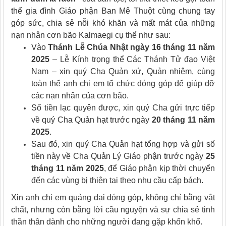
thể gia đình Giáo phận Ban Mê Thuột cùng chung tay
góp sức, chia sẻ nỗi khó khăn và mất mát của những
nạn nhân cơn bão Kalmaegi cụ thể như sau:
Vào
Thánh Lễ Chúa Nhật ngày 16 tháng 11 năm
2025
– Lễ Kính trọng thể Các Thánh Tử đạo Việt
Nam – xin quý Cha Quản xứ, Quản nhiệm, cùng
toàn thể anh chị em tổ chức đóng góp để giúp đỡ
các nạn nhân của cơn bão.
Số tiền lạc quyên được, xin quý Cha gửi trực tiếp
về quý Cha Quản hạt trước ngày
20 tháng 11 năm
2025
.
Sau đó, xin quý Cha Quản hạt tổng hợp và gửi số
tiền này về Cha Quản Lý Giáo phận trước ngày
25
tháng 11 năm 2025
, để Giáo phận kịp thời chuyển
đến các vùng bị thiên tai theo nhu cầu cấp bách.
Xin anh chị em quảng đại đóng góp, không chỉ bằng vật
chất, nhưng còn bằng lời cầu nguyện và sự chia sẻ tinh
thần thân dành cho những người đang gặp khốn khổ.