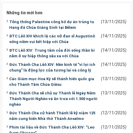
Những tin mới hơn
(13/11/2025)
Tổng thống Palestine công bố dự án trùng tu
Hang đá Chúa Giáng Sinh tại Bêlem
(14/11/2025)
ĐTC Lêô XIV khích lệ các nữ đan sĩ Augustinô
sống niềm vui kết hiệp với Chúa
(14/11/2025)
ĐTC Lêô XIV: Trung tâm của đời sống thần bí
nằm ở sự hiệp thông sâu xa với Chúa
(14/11/2025)
Đức Thánh Cha Lêô XIV: Nền kinh tế "vì lợi ích
chung" là động lực của tương lai và công lý
(13/11/2025)
Các Giám mục Hoa Kỳ sẽ thánh hiến quốc gia
cho Thánh Tâm Chúa Giêsu
(13/11/2025)
Đức Thánh Cha sẽ chủ sự Thánh lễ Ngày Năm
Thánh Người Nghèo và ăn trưa với 1.300 người
nghèo
(12/11/2025)
Đức Thánh Cha cử hành Thánh lễ kỷ niệm 125
năm cung hiến Nhà thờ Thánh Anselmo
(12/11/2025)
Phim tài liệu về Đức Thánh Cha Lêô XIV: “Leo
from Chicago”