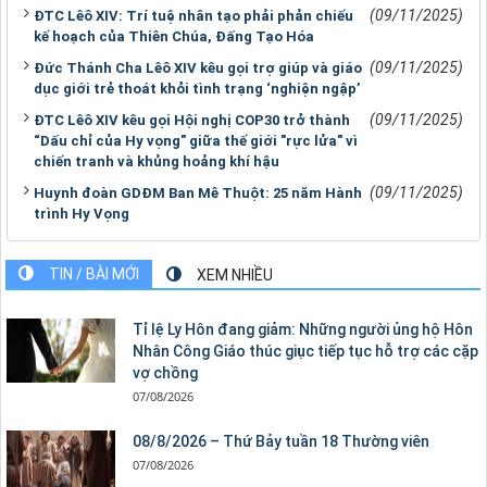
(09/11/2025)
ĐTC Lêô XIV: Trí tuệ nhân tạo phải phản chiếu
kế hoạch của Thiên Chúa, Đấng Tạo Hóa
(09/11/2025)
Đức Thánh Cha Lêô XIV kêu gọi trợ giúp và giáo
dục giới trẻ thoát khỏi tình trạng ‘nghiện ngập’
(09/11/2025)
ĐTC Lêô XIV kêu gọi Hội nghị COP30 trở thành
“Dấu chỉ của Hy vọng" giữa thế giới "rực lửa" vì
chiến tranh và khủng hoảng khí hậu
(09/11/2025)
Huynh đoàn GDĐM Ban Mê Thuột: 25 năm Hành
trình Hy Vọng
TIN / BÀI MỚI
XEM NHIỀU
Tỉ lệ Ly Hôn đang giảm: Những người ủng hộ Hôn
Nhân Công Giáo thúc giục tiếp tục hỗ trợ các cặp
vợ chồng
07/08/2026
08/8/2026 – Thứ Bảy tuần 18 Thường viên
07/08/2026