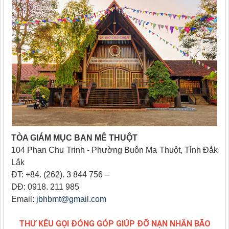
TÒA GIÁM MỤC BAN MÊ THUỘT
104 Phan Chu Trinh - Phường Buôn Ma Thuột, Tỉnh Đắk
Lắk
ĐT: +84. (262). 3 844 756 –
DĐ: 0918. 211 985
Email:
jbhbmt@gmail.com
THƯ KÊU GỌI ĐÓNG GÓP GIÚP ĐỠ NẠN NHÂN BÃO