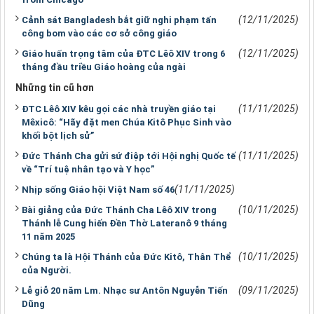
(12/11/2025)
Cảnh sát Bangladesh bắt giữ nghi phạm tấn
công bom vào các cơ sở công giáo
(12/11/2025)
Giáo huấn trọng tâm của ĐTC Lêô XIV trong 6
tháng đầu triều Giáo hoàng của ngài
Những tin cũ hơn
(11/11/2025)
ĐTC Lêô XIV kêu gọi các nhà truyền giáo tại
Mêxicô: “Hãy đặt men Chúa Kitô Phục Sinh vào
khối bột lịch sử”
(11/11/2025)
Đức Thánh Cha gửi sứ điệp tới Hội nghị Quốc tế
về “Trí tuệ nhân tạo và Y học”
(11/11/2025)
Nhịp sống Giáo hội Việt Nam số 46
(10/11/2025)
Bài giảng của Đức Thánh Cha Lêô XIV trong
Thánh lễ Cung hiến Đền Thờ Lateranô 9 tháng
11 năm 2025
(10/11/2025)
Chúng ta là Hội Thánh của Đức Kitô, Thân Thể
của Người.
(09/11/2025)
Lễ giỗ 20 năm Lm. Nhạc sư Antôn Nguyễn Tiến
Dũng