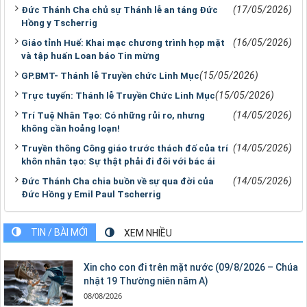
(17/05/2026)
Đức Thánh Cha chủ sự Thánh lễ an táng Đức
Hồng y Tscherrig
(16/05/2026)
Giáo tỉnh Huế: Khai mạc chương trình họp mặt
và tập huấn Loan báo Tin mừng
(15/05/2026)
GP.BMT- Thánh lễ Truyền chức Linh Mục
(15/05/2026)
Trực tuyến: Thánh lễ Truyền Chức Linh Mục
(14/05/2026)
Trí Tuệ Nhân Tạo: Có những rủi ro, nhưng
không cần hoảng loạn!
(14/05/2026)
Truyền thông Công giáo trước thách đố của trí
khôn nhân tạo: Sự thật phải đi đôi với bác ái
(14/05/2026)
Đức Thánh Cha chia buồn về sự qua đời của
Đức Hồng y Emil Paul Tscherrig
TIN / BÀI MỚI
XEM NHIỀU
Xin cho con đi trên mặt nước (09/8/2026 – Chúa
nhật 19 Thường niên năm A)
08/08/2026