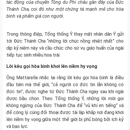
tác động của chuyến Tông du Phi châu gần đây của Đức
Thánh Cha, coi đó như một chứng tá mạnh mẽ cho hòa
bình và phẩm giá con người.
Trong thông điệp, Tổng thống Ý thay mặt nhân dân Ý gửi
tới Đức Thánh Cha “những lời chúc nồng nhiệt nhất” cho
dịp kỷ niệm này và cầu chúc cho sứ vụ giáo huấn của ngài
tiếp tục sinh nhiều hoa trái.
Lời kêu gọi hòa bình khơi lên niềm hy vọng
Ông Mattarella nhắc lại rằng lời kêu gọi hòa bình là điều
đầu tiên mà thế giới, “cả người có đức tin lẫn không có
đức tin”, được nghe từ Đức Thánh Cha ngay sau khi ngài
được bầu chọn. Theo Tổng thống Ý, những lời mời gọi
không ngừng của Đức Thánh Cha để “vũ khí im tiếng” và
để công lý cùng đối thoại được tái lập khắp nơi đang khơi
lên niềm hy vọng giữa một thế giới bị phủ bóng bởi ích kỷ
và bạo lực.