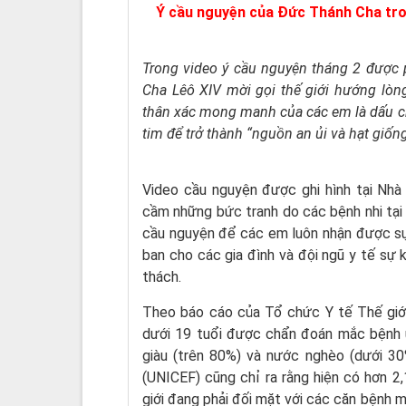
Ý cầu nguyện của Đức Thánh Cha tro
Trong video ý cầu nguyện tháng 2 được
Cha Lêô XIV mời gọi thế giới hướng lò
thân xác mong manh của các em là dấu chỉ
tim để trở thành “nguồn an ủi và hạt giố
Video cầu nguyện được ghi hình tại Nhà 
cầm những bức tranh do các bệnh nhi tại
cầu nguyện để các em luôn nhận được sự
ban cho các gia đình và đội ngũ y tế sự
thách.
Theo báo cáo của Tổ chức Y tế Thế giới
dưới 19 tuổi được chẩn đoán mắc bệnh u
giàu (trên 80%) và nước nghèo (dưới 30
(UNICEF) cũng chỉ ra rằng hiện có hơn 2,
giới đang phải đối mặt với các căn bệnh m