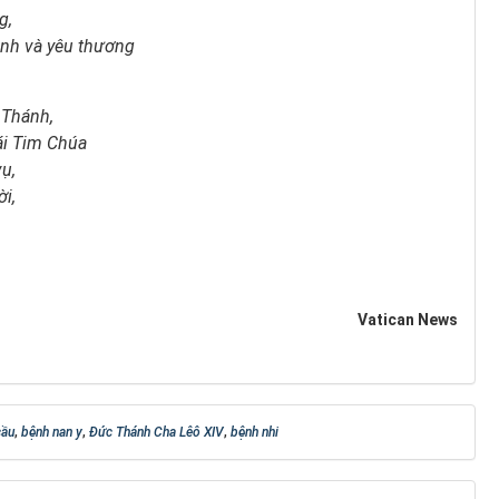
g,
ành và yêu thương
 Thánh,
ái Tim Chúa
ụ,
i,
Vatican News
cầu
,
bệnh nan y
,
Đức Thánh Cha Lêô XIV
,
bệnh nhi