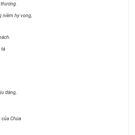
 thương.
g niềm hy vọng,
hách.
 tá
ịu dàng,
t của Chúa