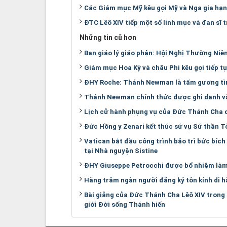
Các Giám mục Mỹ kêu gọi Mỹ và Nga gia hạn 
ĐTC Lêô XIV tiếp một số linh mục và đan sĩ
Những tin cũ hơn
Ban giáo lý giáo phận: Hội Nghị Thường Niê
Giám mục Hoa Kỳ và châu Phi kêu gọi tiếp tụ
ĐHY Roche: Thánh Newman là tấm gương tìm 
Thánh Newman chính thức được ghi danh v
Lịch cử hành phụng vụ của Đức Thánh Cha c
Đức Hồng y Zenari kết thúc sứ vụ Sứ thần T
Vatican bắt đầu công trình bảo trì bức bíc
tại Nhà nguyện Sistine
ĐHY Giuseppe Petrocchi được bổ nhiệm làm 
Hàng trăm ngàn người đăng ký tôn kính di h
Bài giảng của Đức Thánh Cha Lêô XIV trong
giới Đời sống Thánh hiến