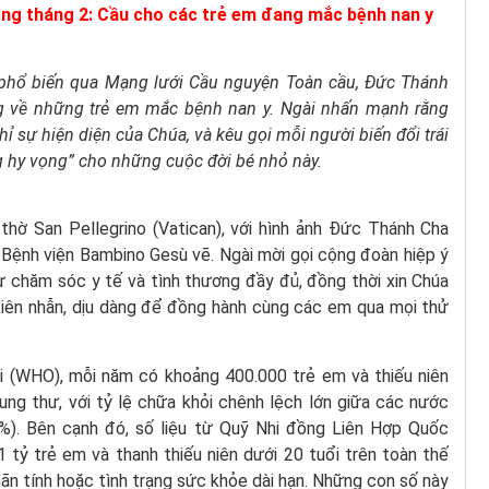
ng tháng 2: Cầu cho các trẻ em đang mắc bệnh nan y
 phổ biến qua Mạng lưới Cầu nguyện Toàn cầu, Đức Thánh
ng về những trẻ em mắc bệnh nan y. Ngài nhấn mạnh rằng
 sự hiện diện của Chúa, và kêu gọi mỗi người biến đổi trái
ng hy vọng” cho những cuộc đời bé nhỏ này.
thờ San Pellegrino (Vatican), với hình ảnh Đức Thánh Cha
 Bệnh viện Bambino Gesù vẽ. Ngài mời gọi cộng đoàn hiệp ý
 chăm sóc y tế và tình thương đầy đủ, đồng thời xin Chúa
 kiên nhẫn, dịu dàng để đồng hành cùng các em qua mọi thử
 (WHO), mỗi năm có khoảng 400.000 trẻ em và thiếu niên
ng thư, với tỷ lệ chữa khỏi chênh lệch lớn giữa các nước
%). Bên cạnh đó, số liệu từ Quỹ Nhi đồng Liên Hợp Quốc
1 tỷ trẻ em và thanh thiếu niên dưới 20 tuổi trên toàn thế
ãn tính hoặc tình trạng sức khỏe dài hạn. Những con số này