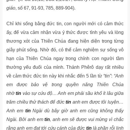
giáo
, số 67, 91-93, 785, 889-904).
Chỉ khi sống bằng đức tin, con người mới có cảm thức
ấy, để vừa cảm nhận vừa ý thức được tình yêu và lòng
thương xót của Thiên Chúa đang hiện diện trong từng
giây phút sống. Nhờ đó, có thể cảm nghiệm sự sống vô
hạn của Thiên Chúa ngay trong chính con người tầm
thường yếu đuối của mình. Thánh Phêrô dạy rất nhiều
về cảm thức đức tin này khi nhắc đến 5 lần từ
“tin”
:
“Anh
em được bảo vệ trong quyền năng Thiên Chúa
nhờ
tin
vào sự cứu độ… Anh em phải sầu khổ ít lâu giữa
trăm chiều thử thách để đức
tin
anh em được tôi luyện…
Anh em
tin
Ngài dù bây giờ anh em cũng không thấy
Ngài. Bởi anh em
tin
, anh em sẽ được vui mừng vì chắc
rằng anh em đạt tới cứu cánh của đức
tin
là phần rỗi linh