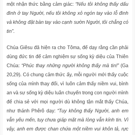
một nhận thức bằng cảm giác:
“Nếu tôi không thấy dấu
đinh ở tay Người, nếu tôi không xỏ ngón tay vào lỗ đinh
và không đặt bàn tay vào cạnh sườn Người, tôi chẳng có
tin”
.
Chúa Giêsu đã hiện ra cho Tôma, để dạy rằng cần phải
dùng đức tin để cảm nghiệm sự sống kỳ diệu của Thiên
Chúa:
“Phúc thay những người không thấy mà tin!”
(Ga
20,29). Có chung cảm thức ấy, mỗi người mới thấy cuộc
sống của mình thay đổi, vì luôn cảm thấy niềm vui, bình
an và sự sống kỳ diệu luân chuyển trong con người mình
để chia sẻ với mọi người dù không tận mắt thấy Chúa,
như thánh Phêrô dạy:
“Tuy không thấy Người, anh em
vẫn yêu mến, tuy chưa giáp mặt mà lòng vẫn kính tin. Vì
vậy, anh em được chan chứa một niềm vui khôn tả, rực