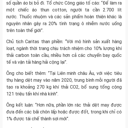
số quần áo bị bỏ đi. Tổ chức Công giáo tố cáo: “Để làm ra
một chiếc áo thun cotton, người ta cần 2.700 lít
nước. Thuốc nhuộm và các sản phẩm hoàn thiện khác là
nguyên nhân gây ra 20% tình trạng ô nhiễm nước uống
trên toàn thế giới”.
Chủ tịch Caritas than phiền: “Với mô hình sản xuất hàng
loạt, ngành thời trang chịu trách nhiệm cho 10% lượng khí
thải carbon toàn cầu, nhiều hơn cả các chuyến bay quốc
tế và vận tải hàng hải cộng lại”.
Ông cho biết thêm: “Tại Liên minh châu Âu, với việc tiêu
thụ hàng dệt may vào năm 2020, trung bình mỗi người đã
tạo ra khoảng 270 kg khí thải CO2, bổ sung tổng cộng
121 triệu tấn khí nhà kính”.
Ông kết luận: “Hơn nữa, phần lớn rác thải dệt may được
đưa đến các bãi chôn lấp hoặc được đốt, trong khi chỉ có
1% được tái chế thành sợi mới”.