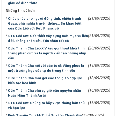
giàu có đích thực
Những tin cũ hơn
(21/09/2025)
Chúc phúc cho người đồng tính, chiến tranh
Gaza, chủ nghĩa truyền thống… Sự khác biệt
của Đức Lêô với Đức Phanxicô
(21/09/2025)
ĐTC Lêô XIV: Cấp thiết xây dựng một mục vụ liên
đới, không phán xét, đón nhận tất cả
(20/09/2025)
Đức Thánh Cha Lêô XIV kêu gọi thoát khỏi tình
trạng phân cực và là người kiến tạo những nhịp
cầu
(19/09/2025)
Đức Thánh Cha nói với các tu sĩ: Vâng phục là
một trường học của tự do trong tình yêu
(18/09/2025)
Đức Thánh Cha mời gọi các tôn giáo hợp lực
kiến tạo hòa bình
(16/09/2025)
Đức Thánh Cha chủ sự giờ cầu nguyện nhân
Ngày Năm Thánh An ủi
(16/09/2025)
ĐTC Lêô XIV: Chúng ta hãy vượt thắng hận thù
và bạo lực
(15/09/2025)
Kinh Truyền Tin (14/9): Lễ Suy tôn Thánh Giá