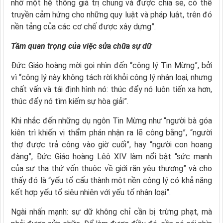
nhờ một hệ thống giá trị chung và được chia sẻ, có thể
truyền cảm hứng cho những quy luật và pháp luật, trên đó
nền tảng của các cơ chế được xây dựng”.
Tầm quan trọng của việc sửa chữa sự dữ
Đức Giáo hoàng mời gọi nhìn đến “công lý Tin Mừng”, bởi
vì “công lý này không tách rời khỏi công lý nhân loại, nhưng
chất vấn và tái định hình nó: thúc đẩy nó luôn tiến xa hơn,
thúc đẩy nó tìm kiếm sự hòa giải”.
Khi nhắc đến những dụ ngôn Tin Mừng như “người bà góa
kiên trì khiến vị thẩm phán nhận ra lẽ công bằng”, “người
thợ được trả công vào giờ cuối”, hay “người con hoang
đàng”, Đức Giáo hoàng Lêô XIV làm nổi bật “sức mạnh
của sự tha thứ vốn thuộc về giới răn yêu thương” và cho
thấy đó là “yếu tố cấu thành một nền công lý có khả năng
kết hợp yếu tố siêu nhiên với yếu tố nhân loại”.
Ngài nhấn mạnh: sự dữ không chỉ cần bị trừng phạt, mà