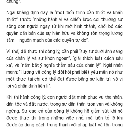
chúng”.
Ngài khẳng định đây là “một tiến trình cần thiết và khẩn
thiết” trước “những hành vi và chiến lược coi thường sự
sống con người ngay từ khi mới hình thành, chối bỏ các
quyền căn bản của sự hiện hữu và không tôn trọng lương
tâm – nguồn mạch của các quyền tự do”.
Vì thế, để thực thi công lý, cần phải “suy tư dưới ánh sáng
của chân lý và sự khôn ngoan”, “giải thích luật cách sâu
xa”, và “nắm bắt ý nghĩa thẳm sâu của chân lý”. Ngài nhấn
mạnh: “Hướng về công lý đòi hỏi phải biết yêu mến nó như
một thực tại chỉ có thể đạt được bằng sự kiên trì, vô vị
lợi và phân định liên lỉ”.
Khi thi hành công lý, con người đặt mình phục vụ tha nhân,
dân tộc và đất nước, trong sự dấn thân trọn vẹn và không
ngừng. Sự cao cả của công lý không hề giảm sút khi nó
được thực thi trong những việc nhỏ, mà luôn tỏ lộ khi
được áp dụng cách trung thành với pháp luật và tôn trọng