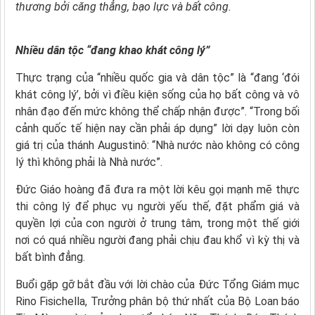
thương bởi căng thẳng, bạo lực và bất công.
Nhiều dân tộc “đang khao khát công lý”
Thực trạng của “nhiều quốc gia và dân tộc” là “đang ‘đói
khát công lý’, bởi vì điều kiện sống của họ bất công và vô
nhân đạo đến mức không thể chấp nhận được”. “Trong bối
cảnh quốc tế hiện nay cần phải áp dụng” lời dạy luôn còn
giá trị của thánh Augustinô: “Nhà nước nào không có công
lý thì không phải là Nhà nước”.
Đức Giáo hoàng đã đưa ra một lời kêu gọi mạnh mẽ thực
thi công lý để phục vụ người yếu thế, đặt phẩm giá và
quyền lợi của con người ở trung tâm, trong một thế giới
nơi có quá nhiều người đang phải chịu đau khổ vì kỳ thị và
bất bình đẳng.
Buổi gặp gỡ bắt đầu với lời chào của Đức Tổng Giám mục
Rino Fisichella, Trưởng phân bộ thứ nhất của Bộ Loan báo