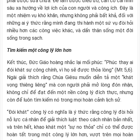
phải được sửa chữa. Để làm được điều đó, cần có cái nhìn
sâu xa hướng về lợi ích của con người và công ích. Đây là
một nhiệm vụ khó khăn, nhưng không phải bất khả, đối với
những ai ý thức rằng mình đang thi hành một sứ vụ đòi hỏi
nhiều hơn các công việc khác, và dấn thân sống một đời
sống trong sạch.
Tìm kiếm một công lý lớn hơn
Kết thúc, Đức Giáo hoàng nhắc lại mối phúc: “Phúc thay ai
đói khát sự công chính, vì họ sẽ được thỏa lòng” (Mt 5,6).
Ngài giải thích rằng Chúa Giêsu muốn diễn tả một “khát
vọng thiêng liêng” mà con người phải mở lòng đón nhận,
không chỉ để đạt đến một nền công lý đích thực, nhưng
còn để luôn tìm kiếm nó trong mọi hoàn cảnh lịch sử.
“Đói khát” công lý có nghĩa là ý thức rằng công lý đòi hỏi
nỗ lực cá nhân để giải thích luật theo cách nhân bản nhất,
và trên hết, khao khát một “sự no thỏa” chỉ có thể được
hoàn tất trong một công lý lớn hơn, vượt trên mọi hoàn