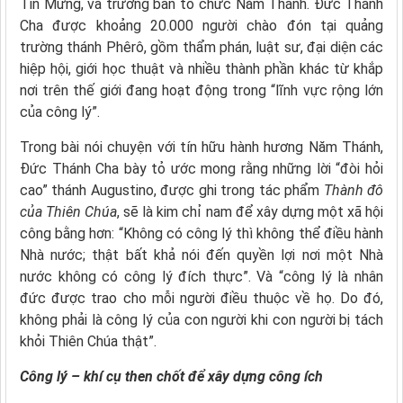
Tin Mừng, và trưởng ban tổ chức Năm Thánh. Đức Thánh
Cha được khoảng 20.000 người chào đón tại quảng
trường thánh Phêrô, gồm thẩm phán, luật sư, đại diện các
hiệp hội, giới học thuật và nhiều thành phần khác từ khắp
nơi trên thế giới đang hoạt động trong “lĩnh vực rộng lớn
của công lý”.
Trong bài nói chuyện với tín hữu hành hương Năm Thánh,
Đức Thánh Cha bày tỏ ước mong rằng những lời “đòi hỏi
cao” thánh Augustino, được ghi trong tác phẩm
Thành đô
của Thiên Chúa
, sẽ là kim chỉ nam để xây dựng một xã hội
công bằng hơn: “Không có công lý thì không thể điều hành
Nhà nước; thật bất khả nói đến quyền lợi nơi một Nhà
nước không có công lý đích thực”. Và “công lý là nhân
đức được trao cho mỗi người điều thuộc về họ. Do đó,
không phải là công lý của con người khi con người bị tách
khỏi Thiên Chúa thật”.
Công lý – khí cụ then chốt để xây dựng công ích