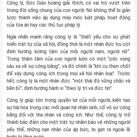
Công lý, Đức Giáo hoàng giải thích, có vai trò vượt trên
trong đời sống chung của con người. Nó không thể bị giản
lược thành việc áp dụng máy móc luật pháp, hoạt động
của tòa án hay các thủ tục pháp lý.
Ngài nhấn mạnh rằng công lý là “thiết yếu cho sự phát
triển trật tự của xã hội, đồng thời là một nhân đức trụ cột
định hướng lương tâm của mỗi người nam, người nữ”.
Trong thâm tâm của con người luôn có một “ước vọng
sâu xa về sự công bằng”, và đó chính là “khí cụ then chốt
để xây dựng công ích trong mọi xã hội nhân loại”. Trước
hết, công lý là một nhân đức: “một thái độ vững chắc và
bền bỉ”, định hướng hành vi “theo lý trí và đức tin”.
Công lý giúp tôn trọng quyền lợi của mỗi người, kiến tạo
sự hài hòa trong các mối quan hệ nhân sinh, cổ võ sự công
bằng đối với tha nhân và công ích. Như thế, công lý trở
thành bảo đảm cho một trật tự nhằm bảo vệ những người
yếu thế, những nạn nhân của áp bức, bị gạt ra ngoài lề
hoặc bị lãng quên.