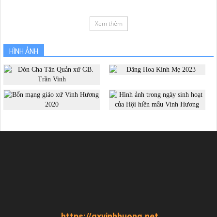
Xem thêm
HÌNH ẢNH
https://gxvinhhuong.net