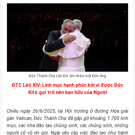
Đức Thánh Cha Lêô XIV ôm chào một Đức ông
ĐTC Lêô XIV: Linh mục hạnh phúc bởi vì được Đức
Kitô gọi trở nên bạn hữu của Người
Chiều ngày 26/6/2025, tại Hội trường ở đường Hòa giải
gần Vatican, Đức Thánh Cha đã gặp gỡ khoảng 1.700 linh
mục, các nhà đào tạo chủng sinh, các chủng sinh, những
người cổ võ ơn gọi. Ngài yêu cầu việc đào tạo như hành