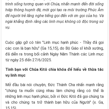
trình sống tương quan với Chúa, nhấn mạnh đến đời sống
hiệp thông huynh đệ, mời gọi tạo ra môi trường Phúc Âm
để người trẻ lắng nghe tiếng gọi đến với ơn gọi của họ. Và
ngài khẳng định rằng các linh mục không cô độc trong sứ
vụ.
Cuộc gặp gỡ có tên "Linh mục hạnh phúc - Thầy đã gọi
các con là bạn hữu" (Ga 15,15), do Bộ Giáo sĩ khởi xướng,
đã diễn ra trong bối cảnh Ngày Năm Thánh các Linh mục
từ ngày 25 đến 27/6/2025.
Tình bạn với Chúa Kitô chìa khóa để hiểu về thừa tác
vụ linh mục
Mở đầu bài nói chuyện, Đức Thánh Cha nhấn mạnh rằng
"chúng ta muốn cùng nhau làm chứng rằng có thể là
những linh mục hạnh phúc, bởi vì Đức Kitô đã gọi chúng ta
và cho chúng ta trở thành bạn hữu của Người" (x. Ga,
15,15).