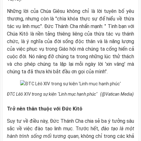
Những lời của Chúa Giêsu không chỉ là lời tuyên bố yêu
thương, nhưng còn là "chìa khóa thực sự để hiểu về thừa
tác vụ linh mục". Đức Thánh Cha nhấn mạnh: " Tình bạn với
Chúa Kitô là nền tảng thiêng liêng của thừa tác vụ thánh
chức, là ý nghĩa của đời sống độc thân và là năng lượng
của việc phục vụ trong Giáo hội mà chúng ta cống hiến cả
cuộc đời. Nó nâng đỡ chúng ta trong những lúc thử thách
và cho phép chúng ta lặp lại mỗi ngày lời 'xin vâng' mà
chúng ta đã thưa khi bắt đầu ơn gọi của mình".
ĐTC Lêô XIV trong sự kiện "Linh mục hạnh phúc" (@Vatican Media)
Trở nên thân thuộc với Đức Kitô
Suy tư về điều này, Đức Thánh Cha chia sẻ ba ý tưởng sâu
sắc về việc đào tạo linh mục. Trước hết,
đào tạo là một
hành trình sống mối tương quan,
không chỉ trong các khả