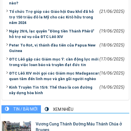
nào?
(21/06/2025)
Tổ chức Trợ giúp các Giáo hội Đau khổ đã hỗ
trợ 150 triệu đô la Mỹ cho các Kitô hữu trong
năm 2024
(19/06/2025)
Ngày 29/6, lạc quyên “Đồng tiền Thánh Phêrô”
hỗ trợ sứ vụ của ĐTC Lêô XIV
(18/06/2025)
Peter To Rot, vị thánh đầu tiên của Papua New
Guinea
(17/06/2025)
ĐTC Lêô gặp các Giám mục Ý: cần động lực mới
trong việc loan báo và truyền đạt đức tin
(16/06/2025)
ĐTC Lêô XIV mời gọi các Giám mục Madagascar
quan tâm đến linh mục và gần gũi người nghèo
(16/06/2025)
Kinh Truyền Tin 15/6: Thể thao là con đường
xây dựng hòa bình
TIN / BÀI MỚI
XEM NHIỀU
Vương Cung Thánh Ðường Máu Thánh Chúa ở
Bruges