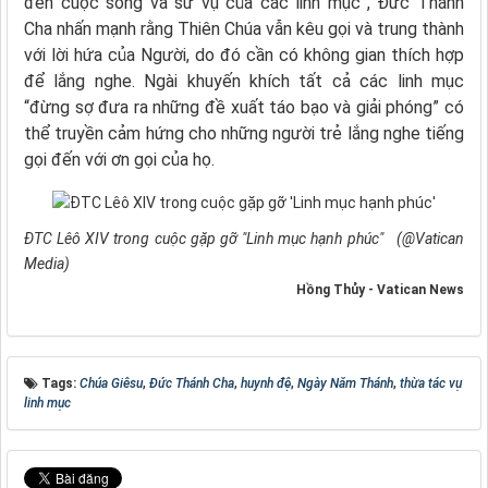
đến cuộc sống và sứ vụ của các linh mục”, Đức Thánh
Cha nhấn mạnh rằng Thiên Chúa vẫn kêu gọi và trung thành
với lời hứa của Người, do đó cần có không gian thích hợp
để lắng nghe. Ngài khuyến khích tất cả các linh mục
“đừng sợ đưa ra những đề xuất táo bạo và giải phóng” có
thể truyền cảm hứng cho những người trẻ lắng nghe tiếng
gọi đến với ơn gọi của họ.
ĐTC Lêô XIV trong cuộc gặp gỡ "Linh mục hạnh phúc" (@Vatican
Media)
Hồng Thủy - Vatican News
Tags:
Chúa Giêsu
,
Đức Thánh Cha
,
huynh đệ
,
Ngày Năm Thánh
,
thừa tác vụ
linh mục