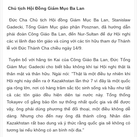
Chủ tịch Hội Đồng Giám Mục Ba Lan
Đức Cha Chủ tịch Hội đồng Giám Mục Ba Lan, Stanislaw
Gadecki, Tổng Giám Mục giáo phận Posznan, đã hướng dẫn
phái đoàn Công Giáo Ba Lan, đến Nur-Sultan để dự Hội nghị
các vị lãnh đạo tôn giáo và cùng với các tín hữu tham dự Thánh
lễ với Đức Thánh Cha chiều ngày 14/9.
Tuyên bố với hãng tin Kai của Công Giáo Ba Lan, Đức Tổng
Giám Mục Gadecki cho biết bầu không khí tại Hội nghị thật là
thân mật và thân hữu. Ngài nói: "Thật là một điều tự nhiên khi
Hội nghị này diễn ra ở Kazakhstan lần thứ 7 vì đây là một quốc
gia rộng lớn, nơi có hàng trăm sắc tộc sinh sống và hầu như tất
cả các tôn giáo đều hiện diện tại nước này. Tổng thống
Tokayev cố gắng bảo tồn sự thống nhất quốc gia và để được
vậy, ông phải dùng phương thế đối thoại, một điều không dễ
dàng. Nhưng cho đến nay ông đã thành công. Nhân dân
Kazakhstan rất bao dung và ý thức rằng quốc gia sẽ không có
tương lai nếu không có an bình nội địa."