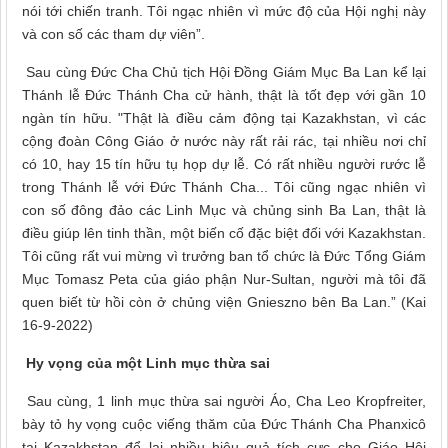
nói tới chiến tranh. Tôi ngạc nhiên vì mức độ của Hội nghị này
và con số các tham dự viên”.
Sau cùng Đức Cha Chủ tịch Hội Đồng Giám Mục Ba Lan kể lại
Thánh lễ Đức Thánh Cha cử hành, thật là tốt đẹp với gần 10
ngàn tín hữu. "Thật là điều cảm động tại Kazakhstan, vì các
cộng đoàn Công Giáo ở nước này rất rải rác, tại nhiều nơi chỉ
có 10, hay 15 tín hữu tụ họp dự lễ. Có rất nhiều người rước lễ
trong Thánh lễ với Đức Thánh Cha... Tôi cũng ngạc nhiên vì
con số đông đảo các Linh Mục và chủng sinh Ba Lan, thật là
điều giúp lên tinh thần, một biến cố đặc biệt đối với Kazakhstan.
Tôi cũng rất vui mừng vì trưởng ban tổ chức là Đức Tổng Giám
Mục Tomasz Peta của giáo phận Nur-Sultan, người mà tôi đã
quen biết từ hồi còn ở chủng viện Gnieszno bên Ba Lan.” (Kai
16-9-2022)
Hy vọng của một Linh mục thừa sai
Sau cùng, 1 linh mục thừa sai người Áo, Cha Leo Kropfreiter,
bày tỏ hy vọng cuộc viếng thăm của Đức Thánh Cha Phanxicô
tại Kazakhstan để lại nhiều hiệu quả tích cực cho Giáo Hội