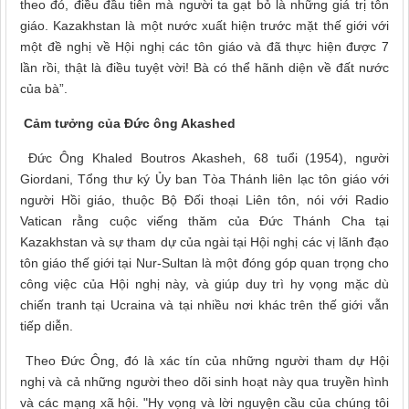
theo đó, điều đầu tiên mà người ta gạt bỏ là những giá trị tôn
giáo. Kazakhstan là một nước xuất hiện trước mặt thế giới với
một đề nghị về Hội nghị các tôn giáo và đã thực hiện được 7
lần rồi, thật là điều tuyệt vời! Bà có thể hãnh diện về đất nước
của bà”.
Cảm tưởng của Đức ông Akashed
Đức Ông Khaled Boutros Akasheh, 68 tuổi (1954), người
Giordani, Tổng thư ký Ủy ban Tòa Thánh liên lạc tôn giáo với
người Hồi giáo, thuộc Bộ Đối thoại Liên tôn, nói với Radio
Vatican rằng cuộc viếng thăm của Đức Thánh Cha tại
Kazakhstan và sự tham dự của ngài tại Hội nghị các vị lãnh đạo
tôn giáo thế giới tại Nur-Sultan là một đóng góp quan trọng cho
công việc của Hội nghị này, và giúp duy trì hy vọng mặc dù
chiến tranh tại Ucraina và tại nhiều nơi khác trên thế giới vẫn
tiếp diễn.
Theo Đức Ông, đó là xác tín của những người tham dự Hội
nghị và cả những người theo dõi sinh hoạt này qua truyền hình
và các mạng xã hội. "Hy vọng và lời nguyện cầu của chúng tôi