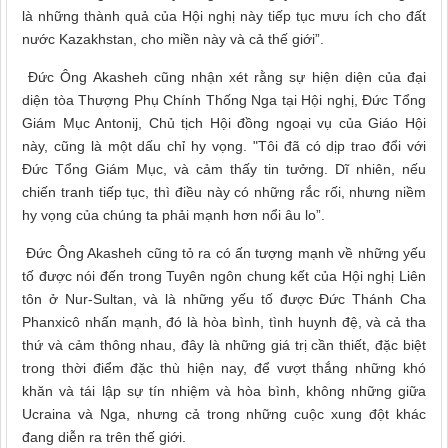
là những thành quả của Hội nghị này tiếp tục mưu ích cho đất
nước Kazakhstan, cho miền này và cả thế giới”.
Đức Ông Akasheh cũng nhận xét rằng sự hiện diện của đại
diện tòa Thượng Phụ Chính Thống Nga tại Hội nghị, Đức Tổng
Giám Mục Antonij, Chủ tịch Hội đồng ngoại vụ của Giáo Hội
này, cũng là một dấu chỉ hy vọng. "Tôi đã có dịp trao đổi với
Đức Tổng Giám Mục, và cảm thấy tin tưởng. Dĩ nhiên, nếu
chiến tranh tiếp tục, thì điều này có những rắc rối, nhưng niềm
hy vọng của chúng ta phải mạnh hơn nổi âu lo”.
Đức Ông Akasheh cũng tỏ ra có ấn tượng mạnh về những yếu
tố được nói đến trong Tuyên ngôn chung kết của Hội nghị Liên
tôn ở Nur-Sultan, và là những yếu tố được Đức Thánh Cha
Phanxicô nhấn mạnh, đó là hòa bình, tình huynh đệ, và cả tha
thứ và cảm thông nhau, đây là những giá trị cần thiết, đặc biệt
trong thời điểm đặc thù hiện nay, để vượt thắng những khó
khăn và tái lập sự tín nhiệm và hòa bình, không những giữa
Ucraina và Nga, nhưng cả trong những cuộc xung đột khác
đang diễn ra trên thế giới.