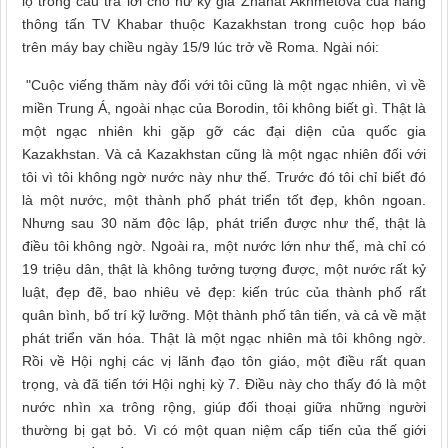
lộ trong câu trả lời cho nữ ký giả Zhanat Akhmetova của hãng
thông tấn TV Khabar thuộc Kazakhstan trong cuộc họp báo
trên máy bay chiều ngày 15/9 lúc trở về Roma. Ngài nói:
"Cuộc viếng thăm này đối với tôi cũng là một ngạc nhiên, vì về
miền Trung Á, ngoài nhạc của Borodin, tôi không biết gì. Thật là
một ngạc nhiên khi gặp gỡ các đại diện của quốc gia
Kazakhstan. Và cả Kazakhstan cũng là một ngạc nhiên đối với
tôi vì tôi không ngờ nước này như thế. Trước đó tôi chỉ biết đó
là một nước, một thành phố phát triển tốt đẹp, khôn ngoan.
Nhưng sau 30 năm độc lập, phát triển được như thế, thật là
điều tôi không ngờ. Ngoài ra, một nước lớn như thế, mà chỉ có
19 triệu dân, thật là không tưởng tượng được, một nước rất kỷ
luật, đẹp đẽ, bao nhiêu vẻ đẹp: kiến trúc của thành phố rất
quân bình, bố trí kỹ lưỡng. Một thành phố tân tiến, và cả về mặt
phát triển văn hóa. Thật là một ngạc nhiên mà tôi không ngờ.
Rồi về Hội nghị các vị lãnh đạo tôn giáo, một điều rất quan
trọng, và đã tiến tới Hội nghị kỳ 7. Điều này cho thấy đó là một
nước nhìn xa trông rộng, giúp đối thoại giữa những người
thường bị gạt bỏ. Vì có một quan niệm cấp tiến của thế giới