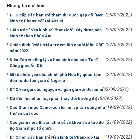
Những tin mới hơn
(25/09/2022)
ĐTC gặp các bạn trẻ tham dự cuộc gặp gỡ "Nền
kinh tế Phanxicô" tại Assisi
(25/09/2022)
Hiệp ước "Nền kinh tế Phanxicô": Xây dựng nền
kinh tế theo Phúc Âm
(27/09/2022)
Chiến dịch “Một triệu trẻ em lần chuỗi Mân Côi”
năm 2022
(27/09/2022)
Diễn đàn vì công lý và hoà bình của các Tu sĩ
Công giáo Ấn Độ
(22/09/2022)
68 tổ chức yêu cầu chính phủ Hoa Kỳ quan tâm
đến tự do tôn giáo ở Nigeria
(22/09/2022)
ĐTC kêu gọi cầu nguyện và gần gũi với Ucraina
(19/09/2022)
Đã đến lúc nhân loại phải thay đổi hướng đi
(19/09/2022)
Các Giám mục Cameroon lên án vụ tấn công nhà
thờ và bắt cóc
(21/09/2022)
Các giám mục Brazil chia sẻ về khoá đào tạo do
Bộ Giám mục tổ chức
(19/09/2022)
ĐTC hẹn các bạn trẻ Nền kinh tế Phanxicô tại