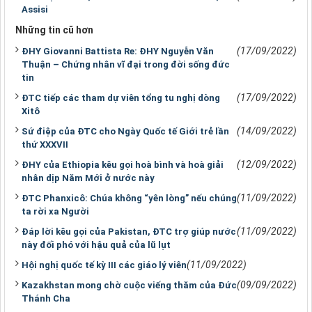
Assisi
Những tin cũ hơn
(17/09/2022)
ĐHY Giovanni Battista Re: ĐHY Nguyễn Văn
Thuận – Chứng nhân vĩ đại trong đời sống đức
tin
(17/09/2022)
ĐTC tiếp các tham dự viên tổng tu nghị dòng
Xitô
(14/09/2022)
Sứ điệp của ĐTC cho Ngày Quốc tế Giới trẻ lần
thứ XXXVII
(12/09/2022)
ĐHY của Ethiopia kêu gọi hoà bình và hoà giải
nhân dịp Năm Mới ở nước này
(11/09/2022)
ĐTC Phanxicô: Chúa không “yên lòng” nếu chúng
ta rời xa Người
(11/09/2022)
Đáp lời kêu gọi của Pakistan, ĐTC trợ giúp nước
này đối phó với hậu quả của lũ lụt
(11/09/2022)
Hội nghị quốc tế kỳ III các giáo lý viên
(09/09/2022)
Kazakhstan mong chờ cuộc viếng thăm của Đức
Thánh Cha