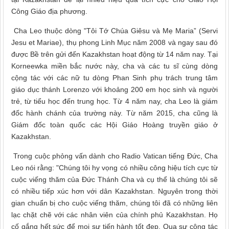
Công Giáo địa phương.
Cha Leo thuộc dòng "Tôi Tớ Chúa Giêsu và Mẹ Maria” (Servi
Jesu et Mariae), thụ phong Linh Mục năm 2008 và ngay sau đó
được Bề trên gửi đến Kazakhstan hoạt động từ 14 năm nay. Tại
Korneewka miền bắc nước này, cha và các tu sĩ cùng dòng
cộng tác với các nữ tu dòng Phan Sinh phụ trách trung tâm
giáo dục thánh Lorenzo với khoảng 200 em học sinh và người
trẻ, từ tiểu học đến trung học. Từ 4 năm nay, cha Leo là giám
đốc hành chánh của trường này. Từ năm 2015, cha cũng là
Giám đốc toàn quốc các Hội Giáo Hoàng truyền giáo ở
Kazakhstan.
Trong cuộc phỏng vấn dành cho Radio Vatican tiếng Đức, Cha
Leo nói rằng: "Chúng tôi hy vọng có nhiều công hiệu tích cực từ
cuộc viếng thăm của Đức Thánh Cha và cụ thể là chúng tôi sẽ
có nhiều tiếp xúc hơn với dân Kazakhstan. Nguyên trong thời
gian chuẩn bị cho cuộc viếng thăm, chúng tôi đã có những liên
lạc chặt chẽ với các nhân viên của chính phủ Kazakhstan. Họ
cố gắng hết sức để mọi sự tiến hành tốt đẹp. Qua sự cộng tác