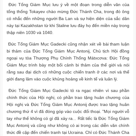
Đức Tổng Giám Mục lưu ý về một đoạn trong diễn văn của
tổng thống Tokayev chào mừng Đức Thánh Cha, trong đó ông
có nhắc đến những người Ba Lan và sự hiện diện của sắc dân
này tại Kazakhstan từ khi Staline lưu đày họ đến miền này trong
thập niên 1030 và 1040.
Đức Tổng Giám Mục Gadecki cũng nhận xét về bài tham luận
bi thảm của Đức Tổng Giám Mục Antonij, Chủ tịch Hội đồng
ngoại vụ tòa Thượng Phụ Chính Thống Mátxcơva: Đức Tổng
Giám Mục trình bày một bối cảnh bi thảm của thế giới và nói
rằng sau đại dịch có những cuộc chiến tranh ở các nơi và thế
giới đang lâm vào cuộc khủng hoảng về kinh tế và luân lý.
Đức Tổng Giám Mục Gadecki tỏ ra ngạc nhiên vì sau phần
chính thức của Hội nghị, có phần trao tặng huân chương của
Hội nghị và Đức Tổng Giám Mục Antonij được trao tặng huân
chương thứ 4 vì đã đóng góp vào cuộc đối thoại. "Mọi người vỗ
tay như thể không có gì đã xảy ra... Rất tiếc là Đức Tổng Giám
Mục Antonij và cũng như không có ai trong các diễn văn chính
thức đề cập đến chiến tranh tại Ucraina. Chỉ có Đức Thánh Cha