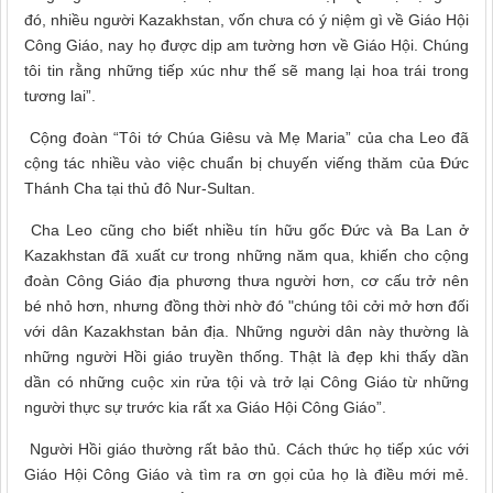
đó, nhiều người Kazakhstan, vốn chưa có ý niệm gì về Giáo Hội
Công Giáo, nay họ được dịp am tường hơn về Giáo Hội. Chúng
tôi tin rằng những tiếp xúc như thế sẽ mang lại hoa trái trong
tương lai”.
Cộng đoàn “Tôi tớ Chúa Giêsu và Mẹ Maria” của cha Leo đã
cộng tác nhiều vào việc chuẩn bị chuyến viếng thăm của Đức
Thánh Cha tại thủ đô Nur-Sultan.
Cha Leo cũng cho biết nhiều tín hữu gốc Đức và Ba Lan ở
Kazakhstan đã xuất cư trong những năm qua, khiến cho cộng
đoàn Công Giáo địa phương thưa người hơn, cơ cấu trở nên
bé nhỏ hơn, nhưng đồng thời nhờ đó "chúng tôi cởi mở hơn đối
với dân Kazakhstan bản địa. Những người dân này thường là
những người Hồi giáo truyền thống. Thật là đẹp khi thấy dần
dần có những cuộc xin rửa tội và trở lại Công Giáo từ những
người thực sự trước kia rất xa Giáo Hội Công Giáo”.
Người Hồi giáo thường rất bảo thủ. Cách thức họ tiếp xúc với
Giáo Hội Công Giáo và tìm ra ơn gọi của họ là điều mới mẻ.