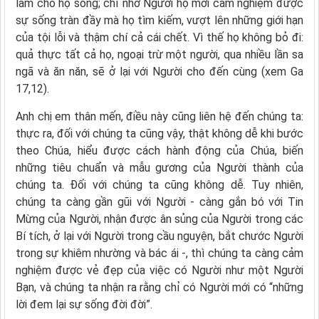
làm cho họ sống; chỉ nhờ Người họ mới cảm nghiệm được
sự sống tràn đầy mà họ tìm kiếm, vượt lên những giới hạn
của tội lỗi và thậm chí cả cái chết. Vì thế họ không bỏ đi:
quả thực tất cả họ, ngoại trừ một người, qua nhiều lần sa
ngã và ăn năn, sẽ ở lại với Người cho đến cùng (xem Ga
17,12).
Anh chị em thân mến, điều này cũng liên hệ đến chúng ta:
thực ra, đối với chúng ta cũng vậy, thật không dễ khi bước
theo Chúa, hiểu được cách hành động của Chúa, biến
những tiêu chuẩn và mẫu gương của Người thành của
chúng ta. Đối với chúng ta cũng không dễ. Tuy nhiên,
chúng ta càng gần gũi với Người - càng gắn bó với Tin
Mừng của Người, nhận được ân sủng của Người trong các
Bí tích, ở lại với Người trong cầu nguyện, bắt chước Người
trong sự khiêm nhường và bác ái -, thì chúng ta càng cảm
nghiệm được vẻ đẹp của việc có Người như một Người
Bạn, và chúng ta nhận ra rằng chỉ có Người mới có “những
lời đem lại sự sống đời đời”.