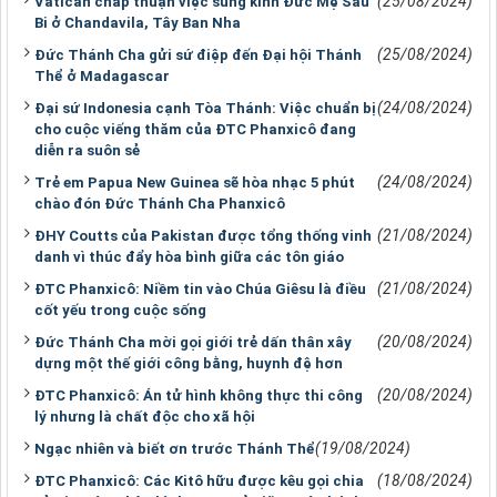
(25/08/2024)
Vatican chấp thuận việc sùng kính Đức Mẹ Sầu
Bi ở Chandavila, Tây Ban Nha
(25/08/2024)
Đức Thánh Cha gửi sứ điệp đến Đại hội Thánh
Thể ở Madagascar
(24/08/2024)
Đại sứ Indonesia cạnh Tòa Thánh: Việc chuẩn bị
cho cuộc viếng thăm của ĐTC Phanxicô đang
diễn ra suôn sẻ
(24/08/2024)
Trẻ em Papua New Guinea sẽ hòa nhạc 5 phút
chào đón Đức Thánh Cha Phanxicô
(21/08/2024)
ĐHY Coutts của Pakistan được tổng thống vinh
danh vì thúc đẩy hòa bình giữa các tôn giáo
(21/08/2024)
ĐTC Phanxicô: Niềm tin vào Chúa Giêsu là điều
cốt yếu trong cuộc sống
(20/08/2024)
Đức Thánh Cha mời gọi giới trẻ dấn thân xây
dựng một thế giới công bằng, huynh đệ hơn
(20/08/2024)
ĐTC Phanxicô: Án tử hình không thực thi công
lý nhưng là chất độc cho xã hội
(19/08/2024)
Ngạc nhiên và biết ơn trước Thánh Thể
(18/08/2024)
ĐTC Phanxicô: Các Kitô hữu được kêu gọi chia