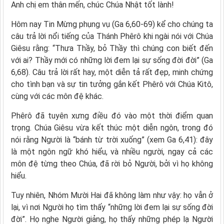
Anh chị em thân mến, chúc Chúa Nhật tốt lành!
Hôm nay Tin Mừng phụng vụ (Ga 6,60-69) kể cho chúng ta
câu trả lời nổi tiếng của Thánh Phêrô khi ngài nói với Chúa
Giêsu rằng: “Thưa Thầy, bỏ Thầy thì chúng con biết đến
với ai? Thầy mới có những lời đem lại sự sống đời đời” (Ga
6,68). Câu trả lời rất hay, một diễn tả rất đẹp, minh chứng
cho tình bạn và sự tin tưởng gắn kết Phêrô với Chúa Kitô,
cùng với các môn đệ khác.
Phêrô đã tuyên xưng điều đó vào một thời điểm quan
trọng. Chúa Giêsu vừa kết thúc một diễn ngôn, trong đó
nói rằng Người là “bánh từ trời xuống” (xem Ga 6,41): đây
là một ngôn ngữ khó hiểu, và nhiều người, ngay cả các
môn đệ từng theo Chúa, đã rời bỏ Người, bởi vì họ không
hiểu.
Tuy nhiên, Nhóm Mười Hai đã không làm như vậy: họ vẫn ở
lại, vì nơi Người họ tìm thấy “những lời đem lại sự sống đời
đời”. Họ nghe Người giảng, họ thấy những phép lạ Người