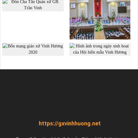
https://gxvinhhuong.net