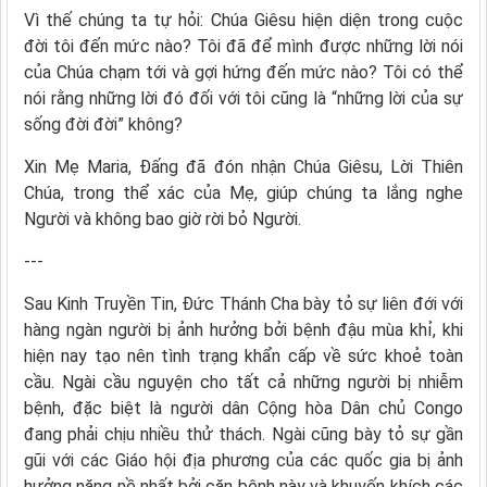
Vì thế chúng ta tự hỏi: Chúa Giêsu hiện diện trong cuộc
đời tôi đến mức nào? Tôi đã để mình được những lời nói
của Chúa chạm tới và gợi hứng đến mức nào? Tôi có thể
nói rằng những lời đó đối với tôi cũng là “những lời của sự
sống đời đời” không?
Xin Mẹ Maria, Đấng đã đón nhận Chúa Giêsu, Lời Thiên
Chúa, trong thể xác của Mẹ, giúp chúng ta lắng nghe
Người và không bao giờ rời bỏ Người.
---
Sau Kinh Truyền Tin, Đức Thánh Cha bày tỏ sự liên đới với
hàng ngàn người bị ảnh hưởng bởi bệnh đậu mùa khỉ, khi
hiện nay tạo nên tình trạng khẩn cấp về sức khoẻ toàn
cầu. Ngài cầu nguyện cho tất cả những người bị nhiễm
bệnh, đặc biệt là người dân Cộng hòa Dân chủ Congo
đang phải chịu nhiều thử thách. Ngài cũng bày tỏ sự gần
gũi với các Giáo hội địa phương của các quốc gia bị ảnh
hưởng nặng nề nhất bởi căn bệnh này và khuyến khích các