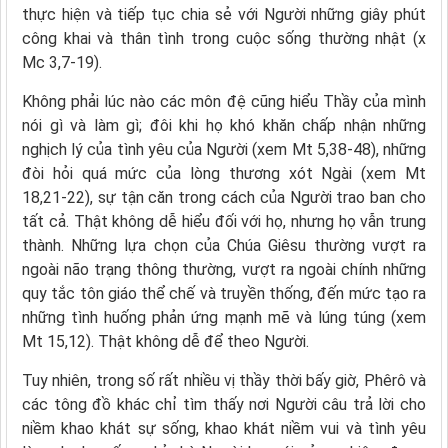
thực hiện và tiếp tục chia sẻ với Người những giây phút
công khai và thân tình trong cuộc sống thường nhật (x
Mc 3,7-19).
Không phải lúc nào các môn đệ cũng hiểu Thầy của mình
nói gì và làm gì; đôi khi họ khó khăn chấp nhận những
nghịch lý của tình yêu của Người (xem Mt 5,38-48), những
đòi hỏi quá mức của lòng thương xót Ngài (xem Mt
18,21-22), sự tận căn trong cách của Người trao ban cho
tất cả. Thật không dễ hiểu đối với họ, nhưng họ vẫn trung
thành. Những lựa chọn của Chúa Giêsu thường vượt ra
ngoài não trạng thông thường, vượt ra ngoài chính những
quy tắc tôn giáo thể chế và truyền thống, đến mức tạo ra
những tình huống phản ứng mạnh mẽ và lúng túng (xem
Mt 15,12). Thật không dễ để theo Người.
Tuy nhiên, trong số rất nhiều vị thầy thời bấy giờ, Phêrô và
các tông đồ khác chỉ tìm thấy nơi Người câu trả lời cho
niềm khao khát sự sống, khao khát niềm vui và tình yêu