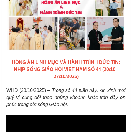
HỒNG ÂN LINH MỤC VÀ HÀNH TRÌNH ĐỨC TIN:
NHỊP SỐNG GIÁO HỘI VIỆT NAM SỐ 44 (20/10 -
27/10/2025)
WHĐ (28/10/2025) –
Trong số 44 tuần này, xin kính mời
quý vị cùng dõi theo những khoảnh khắc tràn đầy ơn
phúc trong đời sống Giáo hội.