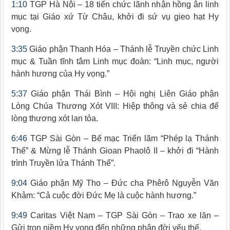
1:10
TGP Hà Nội – 18 tiến chức lãnh nhận hồng ân linh
mục tại Giáo xứ Từ Châu, khởi đi sứ vụ gieo hạt Hy
vọng.
3:35
Giáo phận Thanh Hóa – Thánh lễ Truyền chức Linh
mục & Tuần tĩnh tâm Linh mục đoàn: “Linh mục, người
hành hương của Hy vọng.”
5:37
Giáo phận Thái Bình – Hội nghị Liên Giáo phận
Lòng Chúa Thương Xót VIII: Hiệp thông và sẻ chia để
lòng thương xót lan tỏa.
6:46
TGP Sài Gòn – Bế mạc Triển lãm “Phép lạ Thánh
Thể” & Mừng lễ Thánh Gioan Phaolô II – khởi đi “Hành
trình Truyền lửa Thánh Thể”.
9:04
Giáo phận Mỹ Tho – Đức cha Phêrô Nguyễn Văn
Khảm: “Cả cuộc đời Đức Mẹ là cuộc hành hương.”
9:49
Caritas Việt Nam – TGP Sài Gòn – Trao xe lăn –
Gửi trọn niềm Hy vọng đến những phận đời yếu thế.