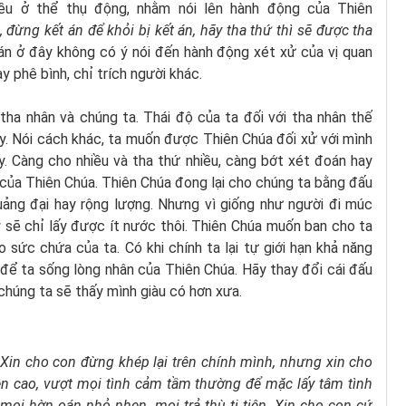
ều ở thể thụ động, nhằm nói lên hành động của Thiên
 đừng kết án để khỏi bị kết án, hãy tha thứ thì sẽ được tha
n ở đây không có ý nói đến hành động xét xử của vị quan
 phê bình, chỉ trích người khác.
tha nhân và chúng ta. Thái độ của ta đối với tha nhân thế
ậy. Nói cách khác, ta muốn được Thiên Chúa đối xử với mình
ậy. Càng cho nhiều và tha thứ nhiều, càng bớt xét đoán hay
của Thiên Chúa. Thiên Chúa đong lại cho chúng ta bằng đấu
quảng đại hay rộng lượng. Nhưng vì giống như người đi múc
 sẽ chỉ lấy được ít nước thôi. Thiên Chúa muốn ban cho ta
 sức chứa của ta. Có khi chính ta lại tự giới hạn khả năng
 để ta sống lòng nhân của Thiên Chúa. Hãy thay đổi cái đấu
chúng ta sẽ thấy mình giàu có hơn xưa.
.
Xin cho con đừng khép lại trên chính mình,
nhưng xin cho
ên cao, vượt mọi tình cảm tầm thường
để mặc lấy tâm tình
 mọi hờn oán nhỏ nhen,
mọi trả thù ti tiện.
Xin cho con cứ