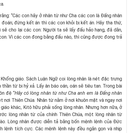
a.
rằng: “Các con hãy ở nhân từ như Cha các con là Ðấng nhân
 đoán; đừng kết án thì các con khỏi bị kết án. Hãy tha thứ,
 sẽ cho lại các con: Người ta sẽ lấy đấu hảo hạng, đã dằn,
con. Vì các con đong bằng đấu nào, thì cũng được đong trả
Khổng giáo. Sách Luận Ngữ coi lòng nhân là nét đặc trưng
thần từ bi hỷ xả. Lấy ân báo oán, oán sẽ tiêu tan. Trong bài
ôn đệ “
Hãy có lòng nhân từ như Cha anh em là Đấng nhân
iệt nơi Thiên Chúa. Nhân từ nằm ở nơi khuôn mặt và ngay nơi
 giáo khác, Kitô hữu phải sống lòng nhân. Nhưng hơn nữa, ở
ước lòng nhân từ của chính Thiên Chúa, một lòng nhân từ
 nào. Lòng nhân được diễn tả bằng bốn mệnh lệnh của Đức
nh lệnh tích cực. Các mệnh lệnh này đều ngắn gọn và nhịp