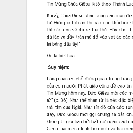
Tin Mừng Chúa Giêsu Kitô theo Thánh Luc
Khi ấy, Chúa Giêsu phán cùng các môn đệ 
từ. Ðừng xét đoán thì các con khỏi bị xét
thì các con sẽ được tha thứ. Hãy cho thì
đã lắc và đầy tràn mà đổ vào vạt áo các 
lại bằng đấu ấy!”
Ðó là lời Chúa.
Suy niệm:
Lòng nhân có chỗ đứng quan trọng trong 
của con người. Phật giáo cũng đề cao tinh 
Tin Mừng hôm nay, Đức Giêsu mời các m
từ
” (c. 36). Như thế nhân từ là nét đặc b
trái tim của Ngài. Như tín đồ của các tôn
đây, Đức Giêsu mời gọi chúng ta bắt ch
không bị giới hạn bởi bất cứ ngăn cách
Giêsu, hai mệnh lệnh tiêu cực và hai mệ