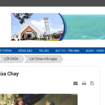
ỆP THÔNG
SỐNG ĐẠO
TÀI LIỆU
SUY TƯ – TẢN MẠN
AUDIO - VIDEO
LỜI CHÚA
Lời Chúa mỗi ngày
mùa Chay