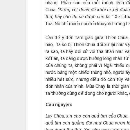
nhàng. Phần sau của mỗi mệnh lệnh đ
Chúa.
“Đừng xét đoán để khỏi bị xét đoán,
thứ, hãy cho thì sẽ được cho lại.”
Xét đoá
tòa. Nó chỉ muốn nói đến khuynh hướng hay
Cần để ý đến tam giác giữa Thiên Chúa, 
nào, ta sẽ bị Thiên Chúa đối xử lại như v
ra sao, ta hãy đối xử với tha nhân như v
kết án, ta càng được hưởng lòng nhân từ 
của chúng ta, không phải vì Ngài thiếu 
nước bằng một chiếc thùng nhỏ, người ấy
nhiều hết sức, nhưng điều đó còn tùy vào
đón nhận của mình. Mùa Chay là thời gian
ta thường dùng để đong cho người khác, 
Cầu nguyện:
Lạy Chúa,
xin cho con quả tim của Chúa
quả tim con quảng đại như Chúa
vươn l
bao dung tha thứ.
Xin cho con vượt qua