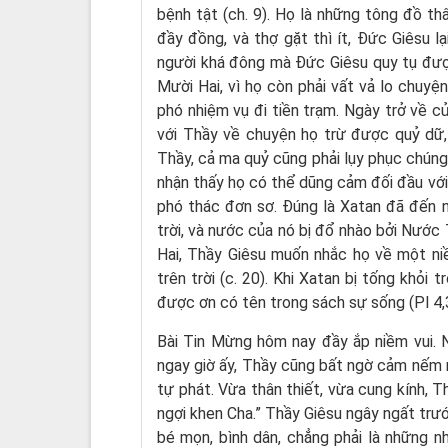
bệnh tật (ch. 9). Họ là những tông đồ thâ
đầy đồng, và thợ gặt thì ít, Đức Giêsu 
người khá đông mà Đức Giêsu quy tụ được
Mười Hai, vì họ còn phải vất vả lo chuyện
phó nhiệm vụ đi tiền trạm. Ngày trở về c
với Thầy về chuyện họ trừ được quỷ dữ,
Thầy, cả ma quỷ cũng phải lụy phục chúng
nhận thấy họ có thể dũng cảm đối đầu với
phó thác đơn sơ. Đúng là Xatan đã đến ng
trời, và nước của nó bị đổ nhào bởi Nước
Hai, Thầy Giêsu muốn nhắc họ về một niềm
trên trời (c. 20). Khi Xatan bị tống khỏi
được ơn có tên trong sách sự sống (Pl 4,3
Bài Tin Mừng hôm nay đầy ắp niềm vui. 
ngay giờ ấy, Thầy cũng bất ngờ cảm nếm n
tự phát. Vừa thân thiết, vừa cung kính, Th
ngợi khen Cha.” Thầy Giêsu ngây ngất trư
bé mọn, bình dân, chẳng phải là những n