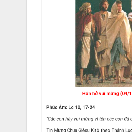
Hớn hở vui mừng (04/1
Phúc Âm:
Lc 10, 17-24
"Các con hãy vui mừng vì tên các con đã đư
Tin Mừng Chúa Giêsu Kitô theo Thánh Luc