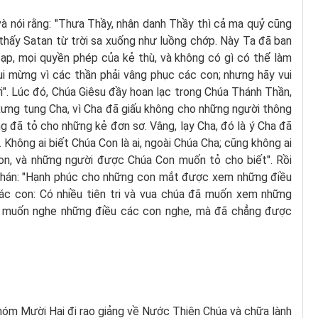
và nói rằng: "Thưa Thầy, nhân danh Thầy thì cả ma quỷ cũng
thấy Satan từ trời sa xuống như luồng chớp. Này Ta đã ban
cạp, mọi quyền phép của kẻ thù, và không có gì có thể làm
ui mừng vì các thần phải vâng phục các con; nhưng hãy vui
i". Lúc đó, Chúa Giêsu đầy hoan lạc trong Chúa Thánh Thần,
 xưng tụng Cha, vì Cha đã giấu không cho những người thông
g đã tỏ cho những kẻ đơn sơ. Vâng, lạy Cha, đó là ý Cha đã
 Không ai biết Chúa Con là ai, ngoài Chúa Cha; cũng không ai
Con, và những người được Chúa Con muốn tỏ cho biết". Rồi
 phán: "Hạnh phúc cho những con mắt được xem những điều
ác con: Có nhiều tiên tri và vua chúa đã muốn xem những
, muốn nghe những điều các con nghe, mà đã chẳng được
hóm Mười Hai đi rao giảng về Nước Thiên Chúa và chữa lành