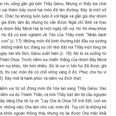
n tín, sống gần gũi bên Thầy Giêsu. Nhưng vì thấy lúa chín
lại sai thêm bảy mươi hai môn đệ lên đường. Đây là một số
. Chắc họ không luôn luôn ở với Ngài và gần gũi như nhóm
 gia đình, làm ăn, nhưng họ vẫn được Ngài chỉ định và trao
ủa nhóm Bảy Mươi Hai là một ngày rất vui. Họ thi nhau khoe
 Họ đã có kinh nghiệm về Tên của Thầy mình. “Nhân danh
 con” (c. 17). Những môn đệ bình thường bắt đầu vui sướng
 những mãnh lực đáng sợ chỉ nhờ đặt nơi Thầy một lòng tin
ày tàn khi Đức Giêsu xuất hiện (c. 18). Nó bị sa xuống từ
 Thiên Chúa. Trước niềm vui chiến thắng của nhóm Bảy Mươi
 vui khác, lớn hơn nhiều. Đó là vui vì tên họ đã được ghi
 trời, thì các môn đệ có chỗ vững vàng ở đó. Phúc cho họ vì
). Đây mới là hạnh phúc và niềm vui đích thật.
Niềm vui từ số đông môn đệ tỏa lan sang Thầy Giêsu. Vào
iềm vui do Thánh Thần, và môi Thầy bật lên lời cầu nguyện
ầy dâng Cha lời tạ ơn: “Lạy Cha là Chúa Tể trời đất, con xin
ớc những việc Cha làm cho các môn đệ. Tuy chỉ là những kẻ
hà khôn ngoan thông thái, nhưng họ lại được Cha mặc khải