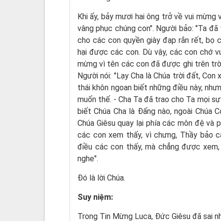
Khi ấy, bảy mươi hai ông trở về vui mừng 
vâng phục chúng con". Người bảo: "Ta đã 
cho các con quyền giày đạp rắn rết, bọ 
hại được các con. Dù vậy, các con chớ v
mừng vì tên các con đã được ghi trên trờ
Người nói: "Lạy Cha là Chúa trời đất, Con
thái khôn ngoan biết những điều này, nhưn
muốn thế. - Cha Ta đã trao cho Ta mọi sự.
biết Chúa Cha là Ðấng nào, ngoài Chúa 
Chúa Giêsu quay lại phía các môn đệ và
các con xem thấy, vì chưng, Thầy bảo c
điều các con thấy, mà chẳng được xem
nghe".
Ðó là lời Chúa.
Suy niệm:
Trong Tin Mừng Luca, Đức Giêsu đã sai n