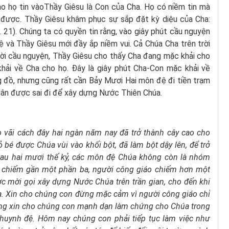
o họ tin vàoThầy Giêsu là Con của Cha. Họ có niềm tin mà
được. Thầy Giêsu khâm phục sự sắp đặt kỳ diệu của Cha:
c. 21). Chúng ta có quyền tin rằng, vào giây phút cầu nguyện
ệ và Thầy Giêsu mới đầy ắp niềm vui. Cả Chúa Cha trên trời
lời cầu nguyện, Thầy Giêsu cho thấy Cha đang mặc khải cho
ải về Cha cho họ. Đây là giây phút Cha-Con mặc khải về
g đồ, nhưng cũng rất cần Bảy Mươi Hai môn đệ đi tiền trạm
dân được sai đi để xây dựng Nước Thiên Chúa.
o vãi cách đây hai ngàn năm
nay đã trở thành cây cao
cho
bé được Chúa vùi vào khối bột,
đã làm bột dậy lên,
để trở
au hai mươi thế kỷ,
các môn đệ Chúa không còn là nhóm
u chiếm gần một phần ba,
người công giáo chiếm hơn một
 mời gọi xây dựng Nước Chúa trên trần gian,
cho đến khi
a.
Xin cho chúng con đừng mặc cảm
vì người công giáo chỉ
g xin cho chúng con mạnh dạn làm chứng cho Chúa
trong
 huynh đệ.
Hôm nay chúng con phải tiếp tục làm việc như