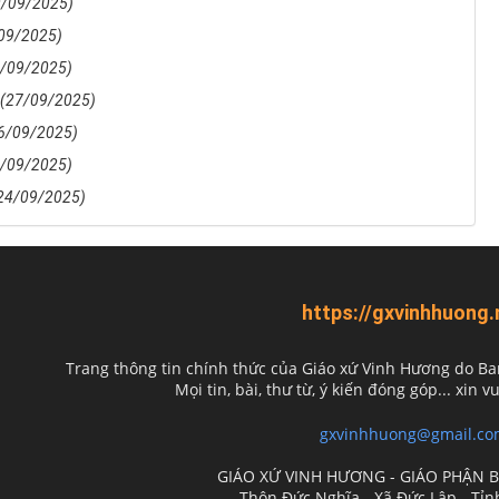
0/09/2025)
09/2025)
8/09/2025)
(27/09/2025)
6/09/2025)
5/09/2025)
24/09/2025)
https://gxvinhhuong.
Trang thông tin chính thức của Giáo xứ Vinh Hương do
Ba
Mọi tin, bài, thư từ, ý kiến đóng góp... xin vu
gxvinhhuong@gmail.co
GIÁO XỨ VINH HƯƠNG - GIÁO PHẬN 
Thôn Đức Nghĩa - Xã Đức Lập - Tỉ