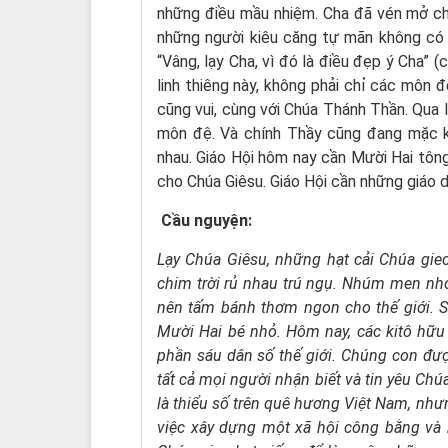
những điều mầu nhiệm. Cha đã vén mở ch
những người kiêu căng tự mãn không có 
“Vâng, lạy Cha, vì đó là điều đẹp ý Cha” (
linh thiêng này, không phải chỉ các môn đ
cũng vui, cùng với Chúa Thánh Thần. Qua 
môn đệ. Và chính Thầy cũng đang mặc kh
nhau. Giáo Hội hôm nay cần Mười Hai tôn
cho Chúa Giêsu. Giáo Hội cần những giáo 
Cầu nguyện:
Lạy Chúa Giêsu,
những hạt cải Chúa gie
chim trời rủ nhau trú ngụ.
Nhúm men nhỏ 
nên tấm bánh thơm ngon cho thế giới.
S
Mười Hai bé nhỏ.
Hôm nay, các kitô hữ
phần sáu dân số thế giới.
Chúng con được
tất cả mọi người nhận biết và tin yêu Chú
là thiểu số trên quê hương Việt Nam,
nhưn
việc xây dựng một xã hội công bằng và