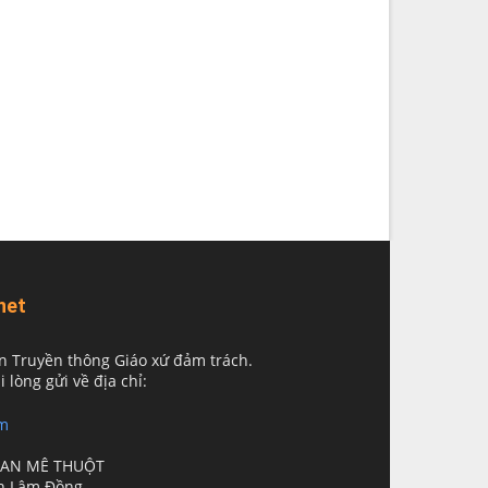
net
n Truyền thông Giáo xứ đảm trách.
i lòng gửi về địa chỉ:
m
BAN MÊ THUỘT
nh Lâm Đồng