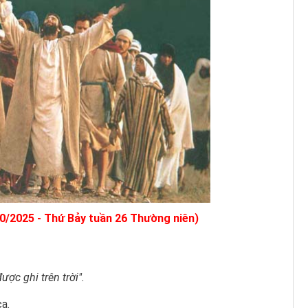
0/2025 - Thứ Bảy tuần 26 Thường niên)
ợc ghi trên trời".
a.