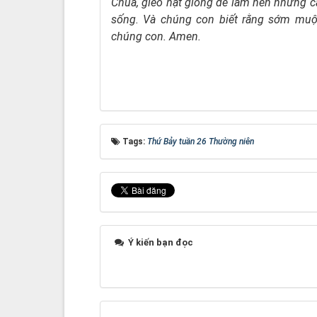
Chúa,
gieo hạt giống để làm nên những 
sống.
Và chúng con biết rằng sớm muộ
chúng con. Amen.
Tags:
Thứ Bảy tuần 26 Thường niên
Ý kiến bạn đọc