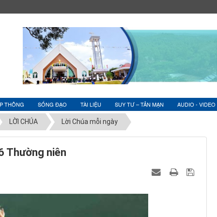
ỆP THÔNG
SỐNG ĐẠO
TÀI LIỆU
SUY TƯ – TẢN MẠN
AUDIO - VIDEO
LỜI CHÚA
Lời Chúa mỗi ngày
6 Thường niên