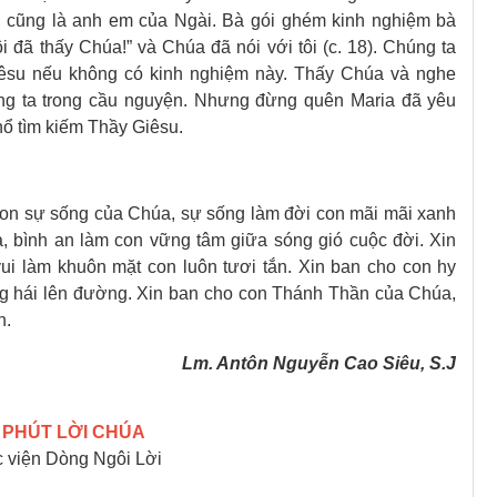
 cũng là anh em của Ngài. Bà gói ghém kinh nghiệm bà
i đã thấy Chúa!” và Chúa đã nói với tôi (c. 18). Chúng ta
êsu nếu không có kinh nghiệm này. Thấy Chúa và nghe
g ta trong cầu nguyện. Nhưng đừng quên Maria đã yêu
hổ tìm kiếm Thầy Giêsu.
con sự sống của Chúa, sự sống làm đời con mãi mãi xanh
, bình an làm con vững tâm giữa sóng gió cuộc đời. Xin
ui làm khuôn mặt con luôn tươi tắn. Xin ban cho con hy
ng hái lên đường. Xin ban cho con Thánh Thần của Chúa,
n.
Lm. Antôn Nguyễn Cao Siêu, S.J
 PHÚT LỜI CHÚA
 viện Dòng Ngôi Lời