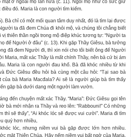
ó mặt ở ngoài mộ lần nữa (c. 11). Ngôi mộ như có sức giữ
 điều đó. Maria là con người tìm kiếm.
5). Bà chỉ có một mối quan tâm duy nhất, đó là tìm lại được
Người ta đã đem Chúa đi khỏi mộ, và chúng tôi chẳng biết
 vị thiên thần ngồi trong mộ điệp khúc tương tự: “Người ta
t họ để Người ở đâu” (c. 13). Khi gặp Thầy Giêsu, bà tưởng
ng đã đem Người đi, thì xin nói cho tôi biết ông để Người
với Maria, mất xác Thầy là mất chính Thầy, nên bà cứ bị ám
u. Maria là con người đau khổ. Bà đã khóc nhiều từ khi
và Đức Giêsu đều hỏi bà cùng một câu hỏi: “Tại sao bà
 của bà Maria Macđala? Ai sẽ là người giúp bà tìm thấy
đến gặp bà dưới dạng một người làm vườn.
áng đến chuyện mất xác Thầy. “Maria”: Đức Giêsu gọi tên
giờ bà mới nhận ra Thầy và reo lên: “Rabbouni!” Có những
 thì sẽ thấy”, “Ai khóc lóc sẽ được vui cười”. Maria đi tìm
u quý hơn nhiều,
 khóc lóc, nhưng niềm vui bà gặp được lớn hơn nhiều.
rước mặt Thiên Chúa. Hãy nếm niềm vui bất ngờ của Maria.