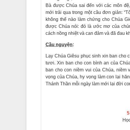
Bà được Chúa sai đến với các môn đệ,
mới trải qua trong một câu đơn giản: “Tô
không thể nào làm chứng cho Chúa Gi
được Chúa nói: đó là ước mơ của chún
cách nồng nhiệt và can đảm và đã đau k
Cầu nguy
ệ
n
:
Lạy Chúa Giêsu phục sinh xin ban cho 
tươi. Xin ban cho con bình an của Chúa
ban cho con niềm vui của Chúa, niềm v
vọng của Chúa, hy vọng làm con lại hă
Thánh Thần mỗi ngày làm mới lại đời co
5
Học