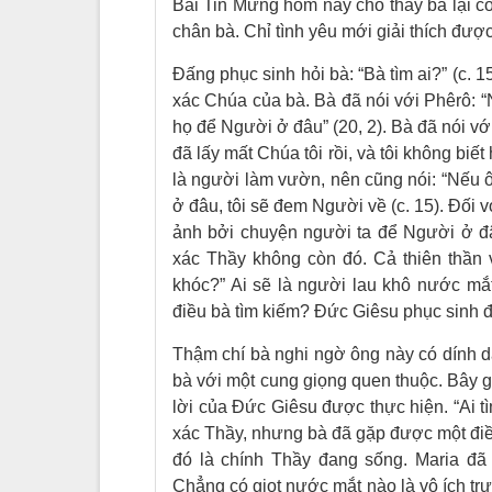
Bài Tin Mừng hôm nay cho thấy bà lại c
chân bà. Chỉ tình yêu mới giải thích được
Đấng phục sinh hỏi bà: “Bà tìm ai?” (c. 1
xác Chúa của bà. Bà đã nói với Phêrô: “
họ để Người ở đâu” (20, 2). Bà đã nói với
đã lấy mất Chúa tôi rồi, và tôi không biế
là người làm vườn, nên cũng nói: “Nếu ô
ở đâu, tôi sẽ đem Người về (c. 15). Đối 
ảnh bởi chuyện người ta để Người ở đâ
xác Thầy không còn đó. Cả thiên thần 
khóc?” Ai sẽ là người lau khô nước mắt
điều bà tìm kiếm? Đức Giêsu phục sinh 
Thậm chí bà nghi ngờ ông này có dính d
bà với một cung giọng quen thuộc. Bây 
lời của Đức Giêsu được thực hiện. “Ai tìm
xác Thầy, nhưng bà đã gặp được một điề
đó là chính Thầy đang sống. Maria đã
Chẳng có giọt nước mắt nào là vô ích t