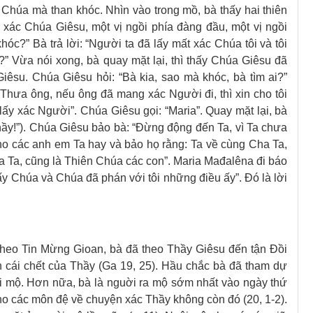
Chúa mà than khóc. Nhìn vào trong mồ, bà thấy hai thiên
 xác Chúa Giêsu, một vị ngồi phía đàng đầu, một vị ngồi
hóc?” Bà trả lời: “Người ta đã lấy mất xác Chúa tôi và tôi
” Vừa nói xong, bà quay mặt lại, thì thấy Chúa Giêsu đã
êsu. Chúa Giêsu hỏi: “Bà kia, sao mà khóc, bà tìm ai?”
Thưa ông, nếu ông đã mang xác Người đi, thì xin cho tôi
lấy xác Người”. Chúa Giêsu gọi: “Maria”. Quay mặt lại, bà
hầy!”). Chúa Giêsu bảo bà: “Ðừng động đến Ta, vì Ta chưa
ho các anh em Ta hay và bảo họ rằng: Ta về cùng Cha Ta,
a Ta, cũng là Thiên Chúa các con”. Maria Mađalêna đi báo
hấy Chúa và Chúa đã phán với tôi những điều ấy”. Ðó là lời
heo Tin Mừng Gioan, bà đã theo Thầy Giêsu đến tận Đồi
 cái chết của Thầy (Ga 19, 25). Hầu chắc bà đã tham dự
gôi mộ. Hơn nữa, bà là nguời ra mộ sớm nhất vào ngày thứ
cho các môn đệ về chuyện xác Thầy không còn đó (20, 1-2).