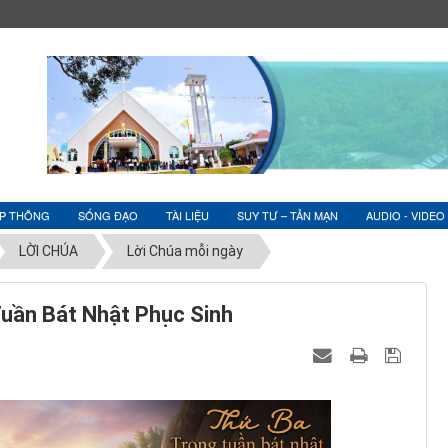
ỆP THÔNG
SỐNG ĐẠO
TÀI LIỆU
SUY TƯ – TẢN MẠN
AUDIO - VIDEO
LỜI CHÚA
Lời Chúa mỗi ngày
uần Bát Nhật Phục Sinh