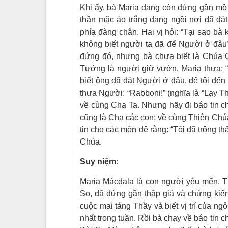
Khi ấy, bà Maria đang còn đứng gần mồ 
thần mặc áo trắng đang ngồi nơi đã đặt
phía đàng chân. Hai vị hỏi: “Tại sao bà k
không biết người ta đã để Người ở đâu?
đứng đó, nhưng bà chưa biết là Chúa Gi
Tưởng là người giữ vườn, Maria thưa: “
biết ông đã đặt Người ở đâu, để tôi đến 
thưa Người: “Rabboni!” (nghĩa là “Lạy T
về cùng Cha Ta. Nhưng hãy đi báo tin c
cũng là Cha các con; về cùng Thiên Chú
tin cho các môn đệ rằng: “Tôi đã trông t
Chúa.
Suy niệm:
Maria Mácđala là con người yêu mến. T
Sọ, đã đứng gần thập giá và chứng kiến
cuộc mai táng Thầy và biết vị trí của n
nhất trong tuần. Rồi bà chạy về báo tin 