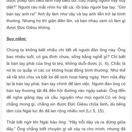
được phép làm điều lành hay điều dữ, cứu mạng người hay huỷ
diệt?” Người rảo mắt nhìn họ tất cả, rồi bảo người bại tay: “Giơ
bàn tay anh ra!” Anh ấy làm như vậy và tay anh liền trở lại bình
thường. Nhưng họ thì giận điên lên, và bàn nhau xem có làm gì
được Ðức Giêsu không.
Suy niệm:
Chúng ta không biết nhiều chi tiết về người đàn ông này. Ông
bao nhiêu tuổi, có gia đình chưa, sống bằng nghề gì? Chỉ biết
là bàn tay phải của ông bị teo, không duỗi được (c. 6). Chắc là
nó bị co quắp vì các cơ không hoạt động bình thường. Như thế
sẽ rất khó chịu và bất lợi để sinh hoạt hàng ngày. Hơn nữa đây
lại là bàn tay phải, bàn tay chính để làm việc. Người đàn ông có
bàn tay thương tật đã đến hội đường vào ngày sabát. Ông đến
để nghe giảng dạy và cầu nguyện như mọi người.Có vẻ ông
chẳng mong gì, chẳng xin được Đức Giêsu chữa lành, dù tiếng
tăm của Ngài lúc đó đã lan rộng nhiều nơi (Lc 5, 15).
Thật bất ngờ khi Ngài bảo ông: “Hãy trỗi dậy và ra đứng giữa
đây.” Ông chẳng biết chuyện gì sẽ xảy ra cho mình, nhưng đã