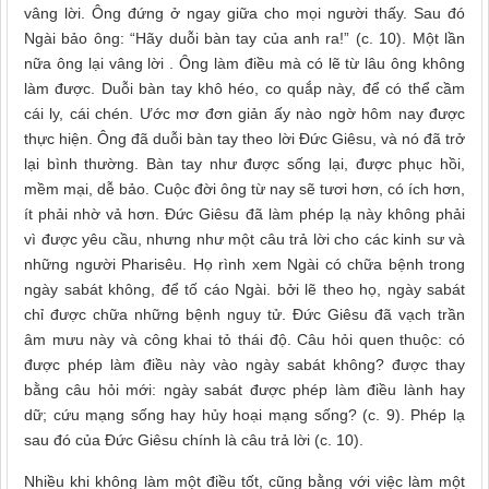
vâng lời. Ông đứng ở ngay giữa cho mọi người thấy. Sau đó
Ngài bảo ông: “Hãy duỗi bàn tay của anh ra!” (c. 10). Một lần
nữa ông lại vâng lời . Ông làm điều mà có lẽ từ lâu ông không
làm được. Duỗi bàn tay khô héo, co quắp này, để có thể cầm
cái ly, cái chén. Ước mơ đơn giản ấy nào ngờ hôm nay được
thực hiện. Ông đã duỗi bàn tay theo lời Đức Giêsu, và nó đã trở
lại bình thường. Bàn tay như được sống lại, được phục hồi,
mềm mại, dễ bảo. Cuộc đời ông từ nay sẽ tươi hơn, có ích hơn,
ít phải nhờ vả hơn. Đức Giêsu đã làm phép lạ này không phải
vì được yêu cầu, nhưng như một câu trả lời cho các kinh sư và
những người Pharisêu. Họ rình xem Ngài có chữa bệnh trong
ngày sabát không, để tố cáo Ngài. bởi lẽ theo họ, ngày sabát
chỉ được chữa những bệnh nguy tử. Đức Giêsu đã vạch trần
âm mưu này và công khai tỏ thái độ. Câu hỏi quen thuộc: có
được phép làm điều này vào ngày sabát không? được thay
bằng câu hỏi mới: ngày sabát được phép làm điều lành hay
dữ; cứu mạng sống hay hủy hoại mạng sống? (c. 9). Phép lạ
sau đó của Đức Giêsu chính là câu trả lời (c. 10).
Nhiều khi không làm một điều tốt, cũng bằng với việc làm một