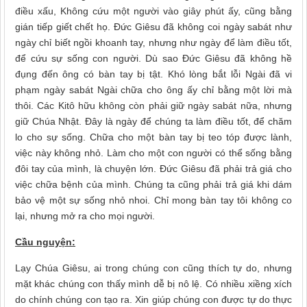
điều xấu, Không cứu một người vào giây phút ấy, cũng bằng
gián tiếp giết chết họ. Đức Giêsu đã không coi ngày sabát như
ngày chỉ biết ngồi khoanh tay, nhưng như ngày để làm điều tốt,
để cứu sự sống con người. Dù sao Đức Giêsu đã không hề
đụng đến ông có bàn tay bị tật. Khó lòng bắt lỗi Ngài đã vi
phạm ngày sabát Ngài chữa cho ông ấy chỉ bằng một lời mà
thôi. Các Kitô hữu không còn phải giữ ngày sabát nữa, nhưng
giữ Chúa Nhật. Đây là ngày để chúng ta làm điều tốt, để chăm
lo cho sự sống. Chữa cho một bàn tay bị teo tóp được lành,
việc này không nhỏ. Làm cho một con người có thể sống bằng
đôi tay của mình, là chuyện lớn. Đức Giêsu đã phải trả giá cho
việc chữa bệnh của mình. Chúng ta cũng phải trả giá khi dám
bảo vệ một sự sống nhỏ nhoi. Chỉ mong bàn tay tôi không co
lại, nhưng mở ra cho mọi người.
Cầu nguyện:
Lạy Chúa Giêsu, ai trong chúng con cũng thích tự do, nhưng
mặt khác chúng con thấy mình dễ bị nô lệ. Có nhiều xiềng xích
do chính chúng con tạo ra. Xin giúp chúng con được tự do thực