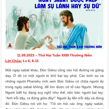
11.09.2023 – Thứ Hai Tuần XXIII Thường Niên
Lời Chúa:
Lc 6, 6-11
Một ngày sabát khác, Ðức Giêsu cũng vào hội đường và giảng
dạy. Ở đó có một người bị khô bại tay phải. Các kinh sư và
những người Pharisêu rình xem Ðức Giêsu có chữa người ấy
trong ngày sabát không, để tìm được cớ tố cáo Người. Nhưng
Người biết họ đang suy nghĩ như thế, nên bảo người bại tay:
“Anh trỗi dậy, ra đứng giữa đây!” Người ấy liền trỗi dậy và đứng
đó. Ðức Giêsu nói với họ: “Tôi xin hỏi các ông: ngày sabát,