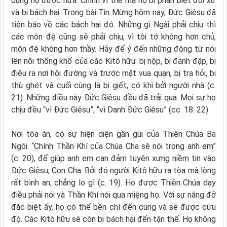
dụng họ được nữa. Chính vì thế mà họ bị phân biệt đối xử
và bị bách hại. Trong bài Tin Mừng hôm nay, Đức Giêsu đã
tiên báo về các bách hại đó. Những gì Ngài phải chịu thì
các môn đệ cũng sẽ phải chịu, vì tôi tớ không hơn chủ,
môn đệ không hơn thầy. Hãy để ý đến những động từ nói
lên nỗi thống khổ của các Kitô hữu: bị nộp, bị đánh đập, bị
điệu ra nơi hội đường và trước mặt vua quan, bị tra hỏi, bị
thù ghét và cuối cùng là bị giết, có khi bởi người nhà (c.
21). Những điều này Đức Giêsu đều đã trải qua. Mọi sự họ
chịu đều “vì Đức Giêsu”, “vì Danh Đức Giêsu” (cc. 18. 22).
Nơi tòa án, có sự hiện diện gần gũi của Thiên Chúa Ba
Ngôi. “Chính Thần Khí của Chúa Cha sẽ nói trong anh em”
(c. 20), để giúp anh em can đảm tuyên xưng niềm tin vào
Đức Giêsu, Con Cha. Bởi đó người Kitô hữu ra tòa mà lòng
rất bình an, chẳng lo gì (c. 19). Họ được Thiên Chúa dạy
điều phải nói và Thần Khí nói qua miệng họ. Với sự nâng đỡ
đặc biệt ấy, họ có thể bền chí đến cùng và sẽ được cứu
độ. Các Kitô hữu sẽ còn bị bách hại đến tận thế. Họ không