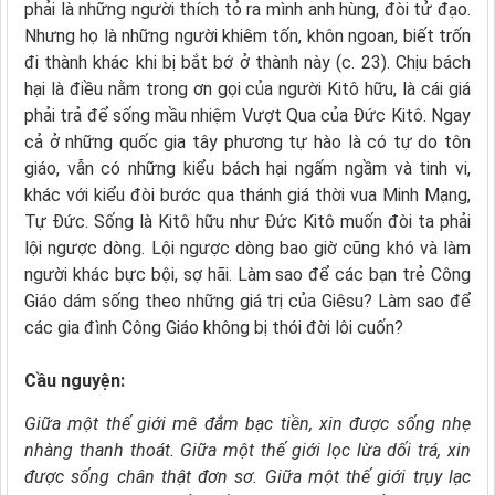
phải là những người thích tỏ ra mình anh hùng, đòi tử đạo.
Nhưng họ là những người khiêm tốn, khôn ngoan, biết trốn
đi thành khác khi bị bắt bớ ở thành này (c. 23). Chịu bách
hại là điều nằm trong ơn gọi của người Kitô hữu, là cái giá
phải trả để sống mầu nhiệm Vượt Qua của Đức Kitô. Ngay
cả ở những quốc gia tây phương tự hào là có tự do tôn
giáo, vẫn có những kiểu bách hại ngấm ngầm và tinh vi,
khác với kiểu đòi bước qua thánh giá thời vua Minh Mạng,
Tự Đức. Sống là Kitô hữu như Đức Kitô muốn đòi ta phải
lội ngược dòng. Lội ngược dòng bao giờ cũng khó và làm
người khác bực bội, sợ hãi. Làm sao để các bạn trẻ Công
Giáo dám sống theo những giá trị của Giêsu? Làm sao để
các gia đình Công Giáo không bị thói đời lôi cuốn?
Cầu nguyện:
Giữa một thế giới mê đắm bạc tiền,
xin được sống nhẹ
nhàng thanh thoát.
Giữa một thế giới lọc lừa dối trá,
xin
được sống chân thật đơn sơ.
Giữa một thế giới trụy lạc