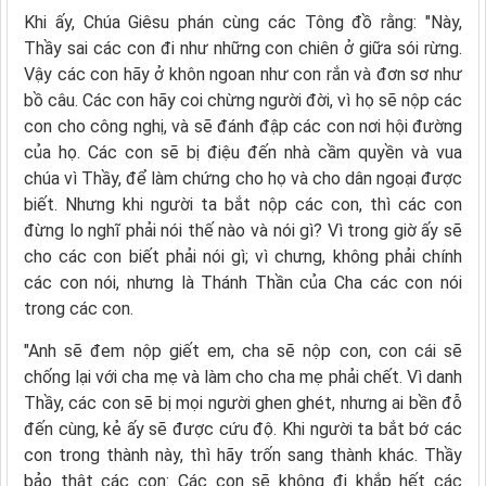
Khi ấy, Chúa Giêsu phán cùng các Tông đồ rằng: "Này,
Thầy sai các con đi như những con chiên ở giữa sói rừng.
Vậy các con hãy ở khôn ngoan như con rắn và đơn sơ như
bồ câu. Các con hãy coi chừng người đời, vì họ sẽ nộp các
con cho công nghị, và sẽ đánh đập các con nơi hội đường
của họ. Các con sẽ bị điệu đến nhà cầm quyền và vua
chúa vì Thầy, để làm chứng cho họ và cho dân ngoại được
biết. Nhưng khi người ta bắt nộp các con, thì các con
đừng lo nghĩ phải nói thế nào và nói gì? Vì trong giờ ấy sẽ
cho các con biết phải nói gì; vì chưng, không phải chính
các con nói, nhưng là Thánh Thần của Cha các con nói
trong các con.
"Anh sẽ đem nộp giết em, cha sẽ nộp con, con cái sẽ
chống lại với cha mẹ và làm cho cha mẹ phải chết. Vì danh
Thầy, các con sẽ bị mọi người ghen ghét, nhưng ai bền đỗ
đến cùng, kẻ ấy sẽ được cứu độ. Khi người ta bắt bớ các
con trong thành này, thì hãy trốn sang thành khác. Thầy
bảo thật các con: Các con sẽ không đi khắp hết các