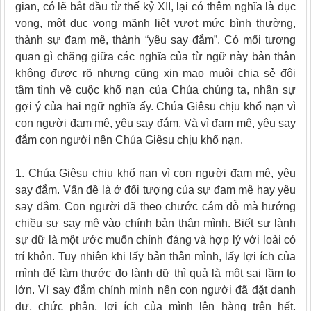
gian, có lẽ bắt đầu từ thế kỷ XII, lại có thêm nghĩa là dục
vọng, một dục vọng mãnh liệt vượt mức bình thường,
thành sự đam mê, thành “yêu say đắm”. Có mối tương
quan gì chăng giữa các nghĩa của từ ngữ này bản thân
không được rõ nhưng cũng xin mạo muội chia sẻ đôi
tâm tình về cuộc khổ nạn của Chúa chúng ta, nhân sự
gợi ý của hai ngữ nghĩa ấy. Chúa Giêsu chịu khổ nạn vì
con người đam mê, yêu say đắm. Và vì đam mê, yêu say
đắm con người nên Chúa Giêsu chịu khổ nạn.
1. Chúa Giêsu chịu khổ nạn vì con người đam mê, yêu
say đắm. Vấn đề là ở đối tượng của sự đam mê hay yêu
say đắm. Con người đã theo chước cám dỗ mà hướng
chiều sự say mê vào chính bản thân mình. Biết sự lành
sự dữ là một ước muốn chính đáng và hợp lý với loài có
trí khôn. Tuy nhiên khi lấy bản thân mình, lấy lợi ích của
mình để làm thước đo lành dữ thì quả là một sai lầm to
lớn. Vì say đắm chính mình nên con người đã đặt danh
dự, chức phận, lợi ích của mình lên hàng trên hết.