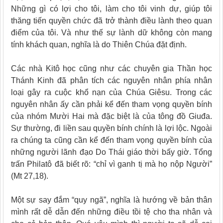
Những gì có lợi cho tôi, làm cho tôi vinh dự, giúp tôi
thăng tiến quyền chức đã trở thành điều lành theo quan
điểm của tôi. Và như thế sự lành dữ không còn mang
tính khách quan, nghĩa là do Thiên Chúa đặt định.
Các nhà Kitô học cũng như các chuyên gia Thần học
Thánh Kinh đã phân tích các nguyên nhân phía nhân
loại gây ra cuộc khổ nạn của Chúa Giêsu. Trong các
nguyên nhân ấy cần phải kể đến tham vọng quyền bính
của nhóm Mười Hai mà đặc biệt là của tông đồ Giuđa.
Sự thường, đi liền sau quyền bính chính là lợi lộc. Ngoài
ra chúng ta cũng cần kể đến tham vọng quyền bính của
những người lãnh đạo Do Thái giáo thời bấy giờ. Tổng
trấn Philatô đã biết rõ: “chỉ vì ganh tị mà họ nộp Người”
(Mt 27,18).
Một sự say đắm “quy ngã”, nghĩa là hướng về bản thân
mình rất dễ dẫn đến những điều tồi tệ cho tha nhân và