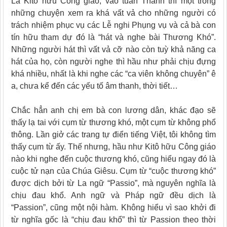
Là Kitô hữu Công giáo, vào tuần Thánh thì một trong
những chuyện xem ra khá vất vả cho những người có
trách nhiệm phục vụ các Lễ nghi Phụng vụ và cả bà con
tín hữu tham dự đó là “hát và nghe bài Thương Khó”.
Những người hát thì vất vả cỡ nào còn tuỳ khả năng ca
hát của họ, còn người nghe thì hầu như phải chịu đựng
khá nhiều, nhất là khi nghe các “ca viên không chuyên” ê
a, chưa kể đến các yếu tố âm thanh, thời tiết…
Chắc hẳn anh chị em bà con lương dân, khác đạo sẽ
thấy lạ tai với cụm từ thương khó, một cụm từ không phổ
thông. Lần giở các trang tự điển tiếng Việt, tôi không tìm
thấy cụm từ ấy. Thế nhưng, hầu như Kitô hữu Công giáo
nào khi nghe đến cuộc thương khó, cũng hiểu ngay đó là
cuộc tử nạn của Chúa Giêsu. Cụm từ “cuộc thương khó”
được dịch bởi từ La ngữ “Passio”, mà nguyên nghĩa là
chịu đau khổ. Anh ngữ và Pháp ngữ đều dịch là
“Passion”, cũng một nội hàm. Không hiểu vì sao khởi đi
từ nghĩa gốc là “chịu đau khổ” thì từ Passion theo thời