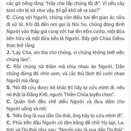
các gò nổng rằng: “Hãy che lấp chúng tôi đi”. Vì nếu cây
tươi còn bị xử như vậy, thì gỗ khô sẽ ra sao?”
C.
Cùng với Người, chúng còn điệu hai tên gian ác nữa
đi xử tử. Khi đã đến nơi gọi là Núi Sọ, chúng đóng đinh
Người vào thập giá cùng với hai tên trộm cướp, một đứa
bên hữu và một đứa bên tả Người. Bấy giờ Chúa Giêsu
than thở rằng:
J.
“Lạy Cha, xin tha cho chúng, vì chúng không biết việc
chúng làm”.
C.
Rồi chúng rút thăm mà chia nhau áo Người. Dân
chúng đứng đó nhìn xem, và các thủ lãnh thì cười nhạo
Người mà rằng:
S.
“Nó đã cứu được kẻ khác thì hãy tự cứu mình đi, nếu
nó thật là Ðấng Kitô, người Thiên Chúa tuyển chọn”.
C.
Quân lính đều chế diễu Người và đưa dấm cho
Người uống và nói:
S.
“Nếu ông là vua dân Do-thái, ông hãy tự cứu mình đi”.
C.
Phía trên đầu Người có tấm bảng đề chữ Hy-lạp, La-
tinh và Do-thái như sau: “Người này là vua dân Do-thái”.