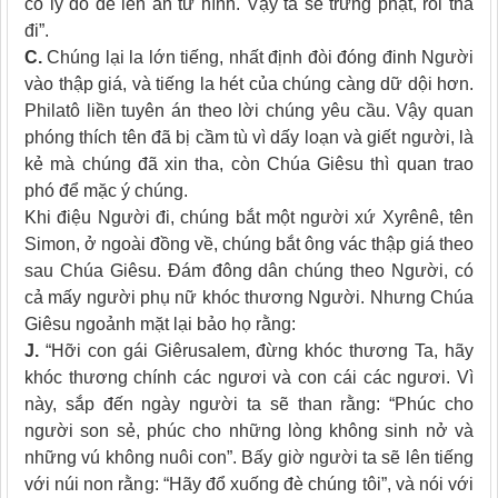
có lý do để lên án tử hình. Vậy ta sẽ trừng phạt, rồi tha
đi”.
C.
Chúng lại la lớn tiếng, nhất định đòi đóng đinh Người
vào thập giá, và tiếng la hét của chúng càng dữ dội hơn.
Philatô liền tuyên án theo lời chúng yêu cầu. Vậy quan
phóng thích tên đã bị cầm tù vì dấy loạn và giết người, là
kẻ mà chúng đã xin tha, còn Chúa Giêsu thì quan trao
phó để mặc ý chúng.
Khi điệu Người đi, chúng bắt một người xứ Xyrênê, tên
Simon, ở ngoài đồng về, chúng bắt ông vác thập giá theo
sau Chúa Giêsu. Ðám đông dân chúng theo Người, có
cả mấy người phụ nữ khóc thương Người. Nhưng Chúa
Giêsu ngoảnh mặt lại bảo họ rằng:
J.
“Hỡi con gái Giêrusalem, đừng khóc thương Ta, hãy
khóc thương chính các ngươi và con cái các ngươi. Vì
này, sắp đến ngày người ta sẽ than rằng: “Phúc cho
người son sẻ, phúc cho những lòng không sinh nở và
những vú không nuôi con”. Bấy giờ người ta sẽ lên tiếng
với núi non rằng: “Hãy đổ xuống đè chúng tôi”, và nói với