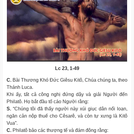
Lc 23, 1-49
C.
Bài Thương Khó Ðức Giêsu Kitô, Chúa chúng ta, theo
Thánh Luca.
Khi ấy, tất cả công nghị đứng dậy và giải Người đến
Philatô. Họ bắt đầu tố cáo Người rằng:
S.
“Chúng tôi đã thấy người này xúi giục dân nổi loạn,
ngăn cản nộp thuế cho Cêsarê, và còn tự xưng là Kitô
Vua”.
C.
Philatô bảo các thượng tế và đám đông rằng: