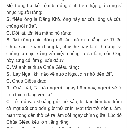
Một trong hai kẻ trộm bị đóng đinh trên thập giá cũng sỉ
nhục Người rằng:
S.
“Nếu ông là Ðấng Kitô, ông hãy tự cứu ông và cứu
chúng tôi nữa”.
C.
Ðối lại, tên kia mắng nó rằng:
S.
“Mi cũng chịu đồng một án mà mi chẳng sợ Thiên
Chúa sao. Phần chúng ta, như thế này là đích đáng, vì
chúng ta chịu xứng với việc chúng ta đã làm, còn Ông
này, Ông có làm gì xấu đâu?”
C.
Và anh ta thưa Chúa Giêsu rằng:
S.
“Lạy Ngài, khi nào về nước Ngài, xin nhớ đến tôi”.
C.
Chúa Giêsu đáp:
J.
“Quả thật, Ta bảo ngươi: ngay hôm nay, ngươi sẽ ở
trên thiên đàng với Ta”.
C.
Lúc đó vào khoảng giờ thứ sáu, tối tăm liền bao trùm
cả mặt đất cho đến giờ thứ chín. Mặt trời trở nên u ám,
màn trong đền thờ xé ra làm đôi ngay chính giữa. Lúc đó
Chúa Giêsu kêu lớn tiếng rằng: