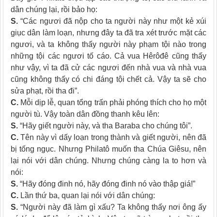
dân chúng lại, rồi bảo họ:
S.
“Các ngươi đã nộp cho ta người này như một kẻ xúi
giục dân làm loạn, nhưng đây ta đã tra xét trước mặt các
ngươi, và ta không thấy người này phạm tội nào trong
những tội các ngươi tố cáo. Cả vua Hêrôđê cũng thấy
như vậy, vì ta đã cử các ngươi đến nhà vua và nhà vua
cũng không thấy có chi đáng tội chết cả. Vậy ta sẽ cho
sửa phạt, rồi tha đi”.
C.
Mỗi dịp lễ, quan tổng trấn phải phóng thích cho họ một
người tù. Vậy toàn dân đồng thanh kêu lên:
S.
“Hãy giết người này, và tha Baraba cho chúng tôi”.
C.
Tên này vì dấy loạn trong thành và giết người, nên đã
bị tống ngục. Nhưng Philatô muốn tha Chúa Giêsu, nên
lại nói với dân chúng. Nhưng chúng càng la to hơn và
nói:
S.
“Hãy đóng đinh nó, hãy đóng đinh nó vào thập giá!”
C.
Lần thứ ba, quan lại nói với dân chúng:
S.
“Người này đã làm gì xấu? Ta không thấy nơi ông ấy