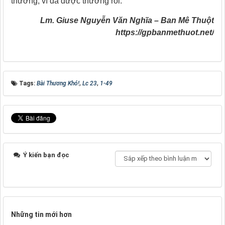
thương, vì đã được thương rồi.
Lm. Giuse Nguyễn Văn Nghĩa – Ban Mê Thuột
https://gpbanmethuot.net/
Tags:
Bài Thương Khó!
,
Lc 23
,
1-49
Ý kiến bạn đọc
Những tin mới hơn