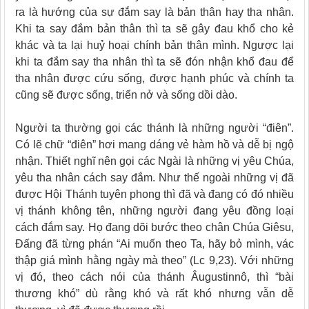
ra là hướng của sự đắm say là bản thân hay tha nhân.
Khi ta say đắm bản thân thì ta sẽ gây đau khổ cho kẻ
khác và ta lại huỷ hoại chính bản thân mình. Ngược lại
khi ta đắm say tha nhân thì ta sẽ đón nhận khổ đau để
tha nhân được cứu sống, được hạnh phúc và chính ta
cũng sẽ được sống, triển nở và sống dồi dào.
Người ta thường gọi các thánh là những người “điên”.
Có lẽ chữ “điên” hơi mang dáng vẻ hàm hồ và dễ bị ngộ
nhận. Thiết nghĩ nên gọi các Ngài là những vị yêu Chúa,
yêu tha nhân cách say đắm. Như thế ngoài những vị đã
được Hội Thánh tuyên phong thì đã và đang có đó nhiều
vị thánh không tên, những người đang yêu đồng loại
cách đắm say. Họ đang dõi bước theo chân Chúa Giêsu,
Đấng đã từng phán “Ai muốn theo Ta, hãy bỏ mình, vác
thập giá mình hằng ngày mà theo” (Lc 9,23). Với những
vị đó, theo cách nói của thánh Âugustinnô, thì “bài
thương khó” dù rằng khó và rất khó nhưng vẫn dễ