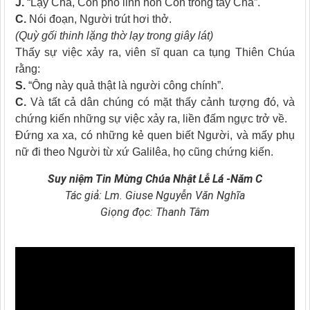
J.
“Lạy Cha, Con phó linh hồn Con trong tay Cha”.
C.
Nói đoạn, Người trút hơi thở.
(Quỳ gối thinh lặng thờ lạy trong giây lát)
Thấy sự việc xảy ra, viên sĩ quan ca tụng Thiên Chúa
rằng:
S.
“Ông này quả thật là người công chính”.
C.
Và tất cả dân chúng có mặt thấy cảnh tượng đó, và
chứng kiến những sự việc xảy ra, liền đấm ngực trở về.
Ðứng xa xa, có những kẻ quen biết Người, và mấy phụ
nữ đi theo Người từ xứ Galilêa, họ cũng chứng kiến.
Suy niệm Tin Mừng
Chúa Nhật Lễ Lá -Năm C
Tác giả: Lm. Giuse Nguyễn Văn Nghĩa
Giọng đọc: Thanh Tâm