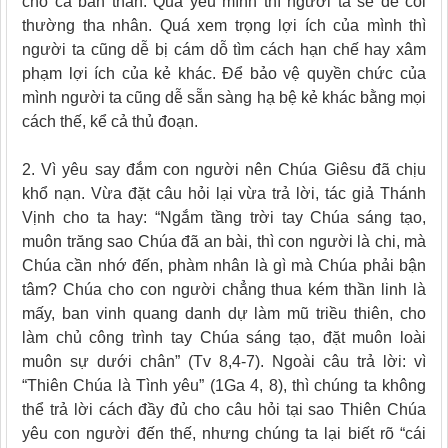
cho cả bản thân. Quá yêu mình thì người ta sẽ dễ coi
thường tha nhân. Quá xem trọng lợi ích của mình thì
người ta cũng dễ bị cám dỗ tìm cách hạn chế hay xâm
phạm lợi ích của kẻ khác. Để bảo vệ quyền chức của
mình người ta cũng dễ sẵn sàng hạ bệ kẻ khác bằng mọi
cách thế, kể cả thủ đoạn.
2. Vì yêu say đắm con người nên Chúa Giêsu đã chịu
khổ nạn. Vừa đặt câu hỏi lại vừa trả lời, tác giả Thánh
Vịnh cho ta hay: “Ngắm tầng trời tay Chúa sáng tạo,
muôn trăng sao Chúa đã an bài, thì con người là chi, mà
Chúa cần nhớ đến, phàm nhân là gì mà Chúa phải bận
tâm? Chúa cho con người chẳng thua kém thần linh là
mấy, ban vinh quang danh dự làm mũ triều thiên, cho
làm chủ công trình tay Chúa sáng tạo, đặt muôn loài
muôn sự dưới chân” (Tv 8,4-7). Ngoài câu trả lời: vì
“Thiên Chúa là Tình yêu” (1Ga 4, 8), thì chúng ta không
thể trả lời cách đầy đủ cho câu hỏi tại sao Thiên Chúa
yêu con người đến thế, nhưng chúng ta lại biết rõ “cái