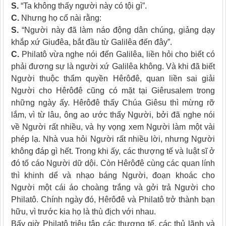
S.
“Ta không thấy người này có tội gì”.
C.
Nhưng họ cố nài rằng:
S.
“Người này đã làm náo động dân chúng, giảng dạy
khắp xứ Giuđêa, bắt đầu từ Galilêa đến đây”.
C.
Philatô vừa nghe nói đến Galilêa, liền hỏi cho biết có
phải đương sự là người xứ Galilêa không. Và khi đã biết
Người thuộc thẩm quyền Hêrôđê, quan liền sai giải
Người cho Hêrôđê cũng có mặt tại Giêrusalem trong
những ngày ấy. Hêrôđê thấy Chúa Giêsu thì mừng rỡ
lắm, vì từ lâu, ông ao ước thấy Người, bởi đã nghe nói
về Người rất nhiều, và hy vọng xem Người làm một vài
phép lạ. Nhà vua hỏi Người rất nhiều lời, nhưng Người
không đáp gì hết. Trong khi ấy, các thượng tế và luật sĩ ở
đó tố cáo Người dữ dội. Còn Hêrôđê cùng các quan lính
thì khinh dể và nhạo báng Người, đoạn khoác cho
Người một cái áo choàng trắng và gởi trả Người cho
Philatô. Chính ngày đó, Hêrôđê và Philatô trở thành bạn
hữu, vì trước kia họ là thù địch với nhau.
Bấy giờ Philatô triệu tập các thượng tế, các thủ lãnh và