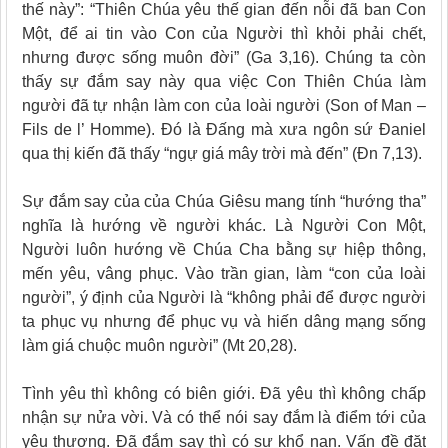
thế này”: “Thiên Chúa yêu thế gian đến nỗi đã ban Con
Một, để ai tin vào Con của Người thì khỏi phải chết,
nhưng được sống muôn đời” (Ga 3,16). Chúng ta còn
thấy sự đắm say này qua việc Con Thiên Chúa làm
người đã tự nhận làm con của loài người (Son of Man –
Fils de l’ Homme). Đó là Đấng mà xưa ngôn sứ Đaniel
qua thị kiến đã thấy “ngự giá mây trời mà đến” (Đn 7,13).
Sự đắm say của của Chúa Giêsu mang tính “hướng tha”
nghĩa là hướng về người khác. Là Người Con Một,
Người luôn hướng về Chúa Cha bằng sự hiệp thông,
mến yêu, vâng phục. Vào trần gian, làm “con của loài
người”, ý định của Người là “không phải để được người
ta phục vụ nhưng để phục vụ và hiến dâng mạng sống
làm giá chuộc muôn người” (Mt 20,28).
Tình yêu thì không có biên giới. Đã yêu thì không chấp
nhận sự nửa vời. Và có thể nói say đắm là điểm tới của
yêu thương. Đã đắm say thì có sự khổ nạn. Vấn đề đặt