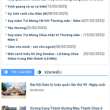
(15/03/2025)
Vinh quang và sự tự hiến
(08/03/2025)
Sự tinh ranh của thần dữ
(01/03/2025)
Suy niệm Tin Mừng CN VIII Thường niên - Năm C
(22/02/2025)
Yêu thương
(15/02/2025)
Suy niệm Tin Mừng Chúa nhật VI Thường niên -
Năm C
(08/02/2025)
Cảm cho mình - xót cho người
(02/02/2025)
Một cách hiểu lời ông Simêon - Lễ Dâng Chúa
Giêsu trong Đền thánh (Lễ Nến)
TIN / BÀI MỚI
XEM NHIỀU
Đại Hội Giáo lý toàn quốc lần thứ VII -Ngày cuối
06/08/2026
Vương Cung Thánh Ðường Máu Thánh Chúa ở