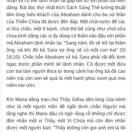
nhận và có thể lãnh nhận lại gấp bội so với phần đã hiến
dâng. Bài đọc thứ nhất trích Sách Sáng Thế tường thuật
tấm lòng hiếu khách của Abraham dành cho ba sứ thần
của Thiên Chúa đã được đền đáp. Một chút nước để các
vị rửa chân, một ít bánh, chút thịt bê cũng như chút sữa
chua kính dâng các vị ấy dùng có thấm vào đâu với phần
mà Abraham lãnh nhận lại. “Sang năm, tôi sẽ trở lại thăm
ông, và khi đó bà Sara vợ ông sẽ có một con trai” (St
18,10). Chắc hẳn Abraham và bà Sara phải rất đỗi kinh
ngạc trước phần mình sẽ lãnh nhận. Có được một đứa
con trai làm người thừa tự trong cảnh hai ông bà đã cao
niên mà còn son sẻ quả là một hạnh phúc vượt quá mọi
niềm mơ ước.
Khi Maria dâng trao cho Thầy Giêsu tấm lòng của mình
như là một người môn đệ ngồi dưới chân Người mà
lắng nghe thì Maria đâu có ngờ rằng cô không chỉ được
đón nhận một vị Thầy, một Vị Chúa mà còn đón nhận
được một người bạn. “Thầy không còn gọi anh em là tôi