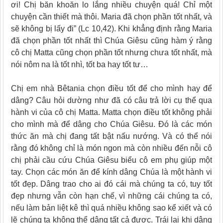
ơi! Chị băn khoăn lo lắng nhiều chuyện quá! Chỉ một
chuyện cần thiết mà thôi. Maria đã chọn phần tốt nhất, và
sẽ không bị lấy đi” (Lc 10,42). Khi khẳng định rằng Maria
đã chọn phần tốt nhất thì Chúa Giêsu cũng hàm ý rằng
cô chị Matta cũng chọn phần tốt nhưng chưa tốt nhất, mà
nói nôm na là tốt nhì, tốt ba hay tốt tư…
Chị em nhà Bêtania chọn điều tốt để cho mình hay để
dâng? Câu hỏi dường như đã có câu trả lời cụ thể qua
hành vi của cô chị Matta. Matta chọn điều tốt không phải
cho mình mà để dâng cho Chúa Giêsu. Đó là các món
thức ăn mà chị đang tất bật nấu nướng. Và có thể nói
rằng đó không chỉ là món ngon mà còn nhiều đến nỗi cô
chị phải cầu cứu Chúa Giêsu biểu cô em phụ giúp một
tay. Chọn các món ăn để kính dâng Chúa là một hành vi
tốt đẹp. Dâng trao cho ai đó cái mà chúng ta có, tuy tốt
đẹp nhưng vẫn còn hạn chế, vì những cái chúng ta có,
nếu làm bản liệt kê thì quá nhiều không sao kể xiết và có
lẽ chúng ta không thể dâng tất cả được. Trái lại khi dâng