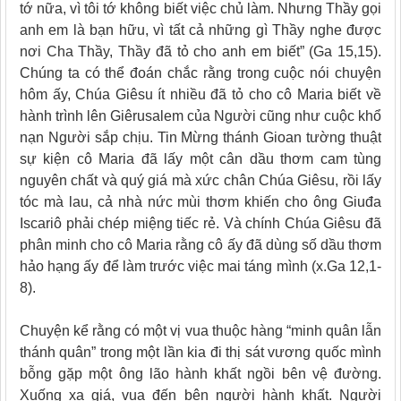
tớ nữa, vì tôi tớ không biết việc chủ làm. Nhưng Thầy gọi
anh em là bạn hữu, vì tất cả những gì Thầy nghe được
nơi Cha Thầy, Thầy đã tỏ cho anh em biết” (Ga 15,15).
Chúng ta có thể đoán chắc rằng trong cuộc nói chuyện
hôm ấy, Chúa Giêsu ít nhiều đã tỏ cho cô Maria biết về
hành trình lên Giêrusalem của Người cũng như cuộc khổ
nạn Người sắp chịu. Tin Mừng thánh Gioan tường thuật
sự kiện cô Maria đã lấy một cân dầu thơm cam tùng
nguyên chất và quý giá mà xức chân Chúa Giêsu, rồi lấy
tóc mà lau, cả nhà nức mùi thơm khiến cho ông Giuđa
Iscariô phải chép miệng tiếc rẻ. Và chính Chúa Giêsu đã
phân minh cho cô Maria rằng cô ấy đã dùng số dầu thơm
hảo hạng ấy để làm trước việc mai táng mình (x.Ga 12,1-
8).
Chuyện kể rằng có một vị vua thuộc hàng “minh quân lẫn
thánh quân” trong một lần kia đi thị sát vương quốc mình
bỗng gặp một ông lão hành khất ngồi bên vệ đường.
Xuống xa giá, vua đến bên người hành khất. Người