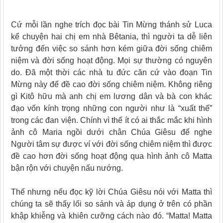
Cứ mỗi lần nghe trích đọc bài Tin Mừng thánh sử Luca
kể chuyện hai chị em nhà Bêtania, thì người ta dễ liên
tưởng đến việc so sánh hơn kém giữa đời sống chiêm
niệm và đời sống hoạt động. Mọi sự thường có nguyên
do. Đã một thời các nhà tu đức căn cứ vào đoạn Tin
Mừng này để đề cao đời sống chiêm niệm. Không riêng
gì Kitô hữu mà anh chị em lương dân và bà con khác
đạo vốn kính trọng những con người như là “xuất thế”
trong các đan viện. Chính vì thế ít có ai thắc mắc khi hình
ảnh cô Maria ngồi dưới chân Chúa Giêsu để nghe
Người tâm sự được ví với đời sống chiêm niệm thì được
đề cao hơn đời sống hoạt động qua hình ảnh cô Matta
bận rộn với chuyện nấu nướng.
Thế nhưng nếu đọc kỹ lời Chúa Giêsu nói với Matta thì
chúng ta sẽ thấy lối so sánh và áp dụng ở trên có phần
khập khiễng và khiên cưỡng cách nào đó. “Matta! Matta