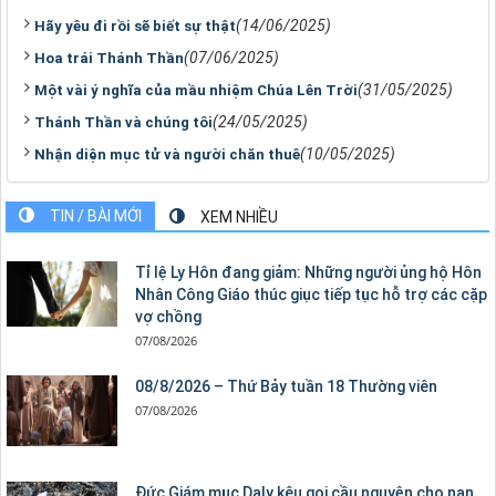
(14/06/2025)
Hãy yêu đi rồi sẽ biết sự thật
(07/06/2025)
Hoa trái Thánh Thần
(31/05/2025)
Một vài ý nghĩa của mầu nhiệm Chúa Lên Trời
(24/05/2025)
Thánh Thần và chúng tôi
(10/05/2025)
Nhận diện mục tử và người chăn thuê
TIN / BÀI MỚI
XEM NHIỀU
Tỉ lệ Ly Hôn đang giảm: Những người ủng hộ Hôn
Nhân Công Giáo thúc giục tiếp tục hỗ trợ các cặp
vợ chồng
07/08/2026
08/8/2026 – Thứ Bảy tuần 18 Thường viên
07/08/2026
Đức Giám mục Daly kêu gọi cầu nguyện cho nạn