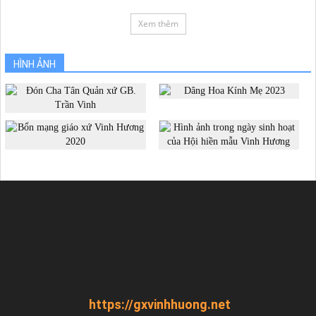
Xem thêm
HÌNH ẢNH
https://gxvinhhuong.net