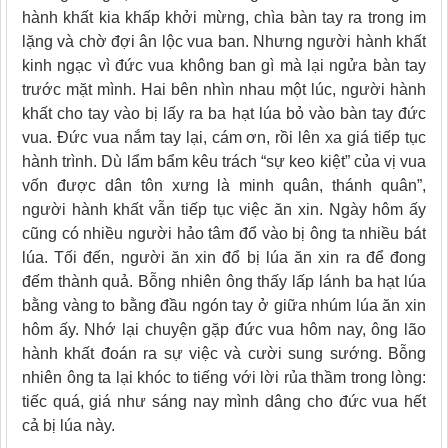
hành khất kia khấp khởi mừng, chìa bàn tay ra trong im
lặng và chờ đợi ân lộc vua ban. Nhưng người hành khất
kinh ngạc vì đức vua không ban gì mà lại ngửa bàn tay
trước mặt mình. Hai bên nhìn nhau một lúc, người hành
khất cho tay vào bị lấy ra ba hạt lúa bỏ vào bàn tay đức
vua. Đức vua nắm tay lại, cám ơn, rồi lên xa giá tiếp tục
hành trình. Dù lẩm bẩm kêu trách “sự keo kiệt” của vị vua
vốn được dân tôn xưng là minh quân, thánh quân”,
người hành khất vẫn tiếp tục việc ăn xin. Ngày hôm ấy
cũng có nhiều người hảo tâm đổ vào bị ông ta nhiều bát
lúa. Tối đến, người ăn xin đổ bị lúa ăn xin ra để đong
đếm thành quả. Bỗng nhiên ông thấy lấp lánh ba hạt lúa
bằng vàng to bằng đầu ngón tay ở giữa nhúm lúa ăn xin
hôm ấy. Nhớ lại chuyện gặp đức vua hôm nay, ông lão
hành khất đoán ra sự việc và cười sung sướng. Bỗng
nhiên ông ta lại khóc to tiếng với lời rủa thầm trong lòng:
tiếc quá, giá như sáng nay mình dâng cho đức vua hết
cả bị lúa này.