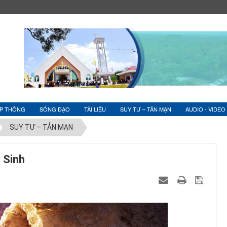
ỆP THÔNG
SỐNG ĐẠO
TÀI LIỆU
SUY TƯ – TẢN MẠN
AUDIO - VIDEO
SUY TƯ – TẢN MẠN
 Sinh