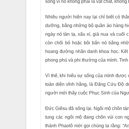
sống vì nó không phải là vật chất, không 
Nhiều người hiện nay lại chỉ biết có t
dưỡng, bằng những bộ quần áo hàng hiệu
ngày nó tàn tạ, xấu xí, già nua và cuối 
còn chối bỏ hoặc bôi bẩn nó bằng nhữn
hoang đường nhân danh khoa học. Kết 
phong phú và phi thường của mình. Tinh 
Vì thế, khi hiểu sự sống của mình được 
toàn diện vĩnh hằng, là Đấng Cứu Độ du
người mới thấy cuộc Phục Sinh của Người
Đức Giêsu đã sống lại. Ngôi mộ chôn tá
tung các ngôi mộ đang chôn vùi con ng
thánh Phaolô mời gọi chúng ta rằng:
“An