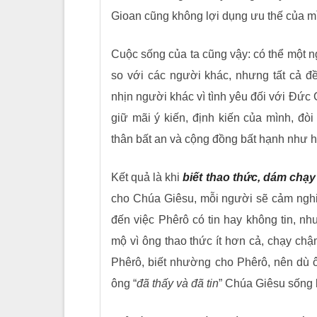
Gioan cũng không lợi dụng ưu thế của m
Cuộc sống của ta cũng vậy: có thể một n
so với các người khác, nhưng tất cả 
nhịn người khác vì tình yêu đối với Đức
giữ mãi ý kiến, định kiến của mình, đò
thân bất an và cộng đồng bất hạnh như 
Kết quả là khi
biết thao thức, dám chạy
cho Chúa Giêsu, mỗi người sẽ cảm ngh
đến việc Phêrô có tin hay không tin, 
mộ vì ông thao thức ít hơn cả, chạy ch
Phêrô, biết nhường cho Phêrô, nên dù ô
ông “
đã thấy và đã tin
” Chúa Giêsu sống l