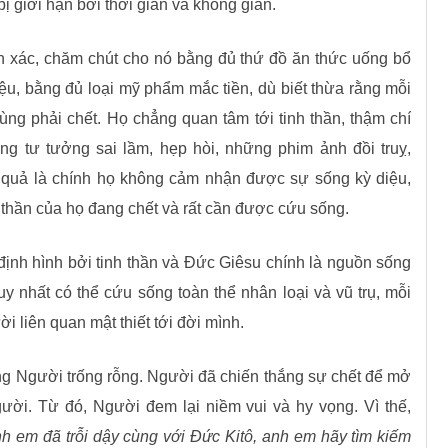
bị giới hạn bởi thời gian và không gian.
hân xác, chăm chút cho nó bằng đủ thứ đồ ăn thức uống bổ
, bằng đủ loại mỹ phẩm mắc tiền, dù biết thừa rằng mỗi
cùng phải chết. Họ chẳng quan tâm tới tinh thần, thậm chí
g tư tưởng sai lầm, hẹp hòi, những phim ảnh đồi truỵ,
quả là chính họ không cảm nhận được sự sống kỳ diệu,
thần của họ đang chết và rất cần được cứu sống.
định hình bởi tinh thần và Đức Giêsu chính là nguồn sống
y nhất có thể cứu sống toàn thể nhân loại và vũ trụ, mỗi
 liên quan mật thiết tới đời mình.
ng Người trống rỗng. Người đã chiến thắng sự chết để mở
ười. Từ đó, Người đem lại niềm vui và hy vọng. Vì thế,
h em đã trỗi dậy cùng với Đức Kitô, anh em hãy tìm kiếm