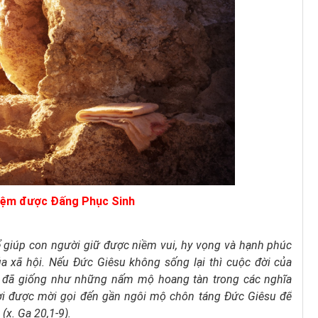
ệm được Đấng Phục Sinh
ể giúp con người giữ được niềm vui, hy vọng và hạnh phúc
ủa xã hội. Nếu Đức Giêsu không sống lại thì cuộc đời của
y, đã giống như những nấm mộ hoang tàn trong các nghĩa
gười được mời gọi đến gần ngôi mộ chôn táng Đức Giêsu để
x. Ga 20,1-9).