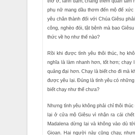
thờ ơ, lãnh đạm, chẳng thèm quan tâm h
phụ nữ mang dầu thơm đến mộ để xức x
yêu chân thành đối với Chúa Giêsu phải
công, nghèo đói, tật bệnh mà bao Giêsu
thức về họ như thế nào?
Rồi khi được tình yêu thôi thúc, họ k
nghĩa là làm nhanh hơn, tốt hơn; chạy 
quảng đại hơn. Chạy là biết cho đi mà k
được yêu lại. Đúng là tình yêu có những 
biết chạy như thế chưa?
Nhưng tình yêu không phải chỉ thôi thúc
lại ở cửa mộ Giêsu vì nhận ra cái chế
Madalena dừng lại và không vào dù tớ
Gioan. Hai người này cũng chạy, như