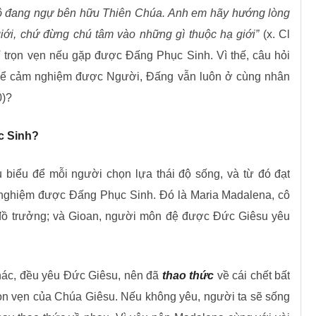
itô đang ngự bên hữu Thiên Chúa. Anh em hãy hướng lòng
giới, chứ đừng chú tâm vào những gì thuộc hạ giới”
(x. Cl
hỉ trọn vẹn nếu gặp được Đấng Phục Sinh. Vì thế, câu hỏi
o để cảm nghiệm được Người, Đấng vẫn luôn ở cùng nhân
0)?
c Sinh?
 biểu để mỗi người chọn lựa thái độ sống, và từ đó đạt
ghiệm được Đấng Phục Sinh. Đó là Maria Madalena, cô
 đồ trưởng; và Gioan, người môn đệ được Đức Giêsu yêu
hác, đều yêu Đức Giêsu, nên đã
thao thức
về cái chết bất
rọn vẹn của Chúa Giêsu. Nếu không yêu, người ta sẽ sống