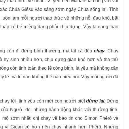
ay thao thức về nhau. Vì yêu nên Madalena cùng với vài
ác Chúa Giêsu vào sáng sớm ngày Chúa sống lại. Tình
 luôn làm mỗi người thao thức về những nỗi đau khổ, bất
 thấp cổ bé miệng đang phải chịu đựng. Vậy ta đang thao
hông còn đi đứng bình thường, mà tất cả đều
chạy
. Chạy
là hy sinh nhiều hơn, chịu đựng gian khổ hơn và tha thứ
hông còn tính toán theo lẽ công bình, là yêu mà không cần
lý lẽ mà trí não không thể nào hiểu nổi. Vậy mỗi người đã
 chạy tới, tình yêu còn mời con người biết
dừng lại
.
Dừng
t của Người đòi những hành động khác với thường tình.
i mộ sớm nhất; chị chạy về báo tin cho Simon Phêrô và
ng vì Gioan trẻ hơn nên chạy nhanh hơn Phêrô. Nhưng