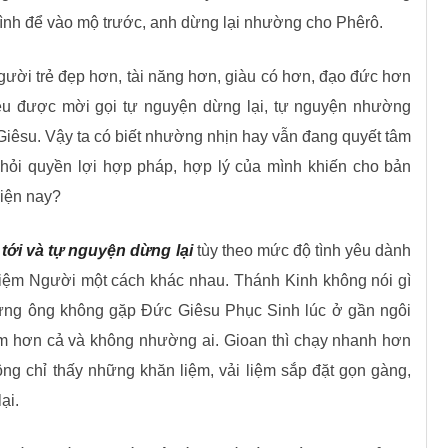
ình để vào mộ trước, anh dừng lại nhường cho Phêrô.
gười trẻ đẹp hơn, tài năng hơn, giàu có hơn, đạo đức hơn
đều được mời gọi tự nguyện dừng lại, tự nguyện nhường
 Giêsu. Vậy ta có biết nhường nhịn hay vẫn đang quyết tâm
i hỏi quyền lợi hợp pháp, hợp lý của mình khiến cho bản
hiện nay?
 tới và tự nguyện dừng lại
tùy theo mức độ tình yêu dành
iệm Người một cách khác nhau. Thánh Kinh không nói gì
nhưng ông không gặp Đức Giêsu Phục Sinh lúc ở gần ngôi
ậm hơn cả và không nhường ai. Gioan thì chạy nhanh hơn
ng chỉ thấy những khăn liệm, vải liệm sắp đặt gọn gàng,
ại.