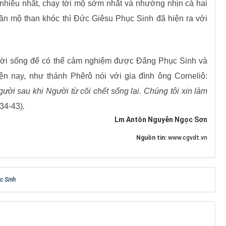
nhiều nhất, chạy tới mộ sớm nhất và nhường nhịn cả hai
ần mộ than khóc thì Đức Giêsu Phục Sinh đã hiện ra với
g đời sống để có thể cảm nghiệm được Đấng Phục Sinh và
ện nay, như thánh Phêrô nói với gia đình ông Corneliô:
ười sau khi Người từ cõi chết sống lại. Chúng tôi xin làm
,34-43)
.
Lm Antôn Nguyễn Ngọc Sơn
Nguồn tin:
www.cgvdt.vn
c Sinh