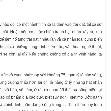
nào đó, có một hành tinh xa lạ đâm vào trái đất, tất cả sự
áy mắt. Hoặc nếu có cuộc chiến tranh hạt nhân xảy ra, kho
ể làm nổ tung trái đất nhiều lần và cả nhân loại cũng biến
 tất cả những công trình kiến trúc, văn hóa, nghệ thuật,
i sẽ còn lại gì? Nếu chúng không có giá trị vĩnh hằng, ta
 trúc vô cùng phức tạp với khoảng 75 ngàn tỷ tế bào sống,
ng xuống thấp hơn lại chỉ là hàng tỷ tỷ những hạt nhân
, vô hồn, vô cảm, ở rất xa nhau. Vì thế, sự sống hiện tại
tạo có phẩm giá cao quý, biết suy nghĩ, biết mơ ước hạnh
 là chính tinh thần đang sống trong ta. Tinh thần này luôn