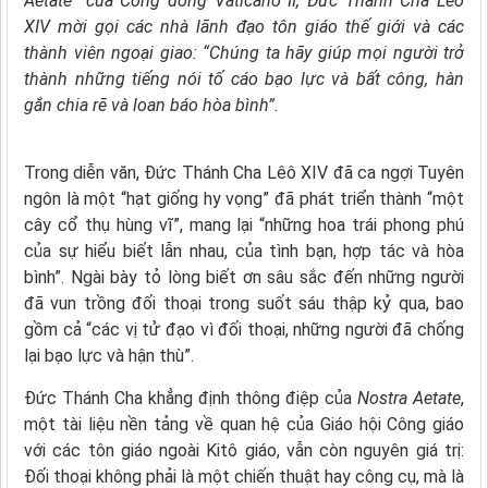
Aetate” của Công đồng Vaticanô II, Đức Thánh Cha Lêô
XIV mời gọi các nhà lãnh đạo tôn giáo thế giới và các
thành viên ngoại giao: “Chúng ta hãy giúp mọi người trở
thành những tiếng nói tố cáo bạo lực và bất công, hàn
gắn chia rẽ và loan báo hòa bình”.
Trong diễn văn, Đức Thánh Cha Lêô XIV đã ca ngợi Tuyên
ngôn là một “hạt giống hy vọng” đã phát triển thành “một
cây cổ thụ hùng vĩ”, mang lại “những hoa trái phong phú
của sự hiểu biết lẫn nhau, của tình bạn, hợp tác và hòa
bình”. Ngài bày tỏ lòng biết ơn sâu sắc đến những người
đã vun trồng đối thoại trong suốt sáu thập kỷ qua, bao
gồm cả “các vị tử đạo vì đối thoại, những người đã chống
lại bạo lực và hận thù”.
Đức Thánh Cha khẳng định thông điệp của
Nostra Aetate
,
một tài liệu nền tảng về quan hệ của Giáo hội Công giáo
với các tôn giáo ngoài Kitô giáo, vẫn còn nguyên giá trị:
Đối thoại không phải là một chiến thuật hay công cụ, mà là