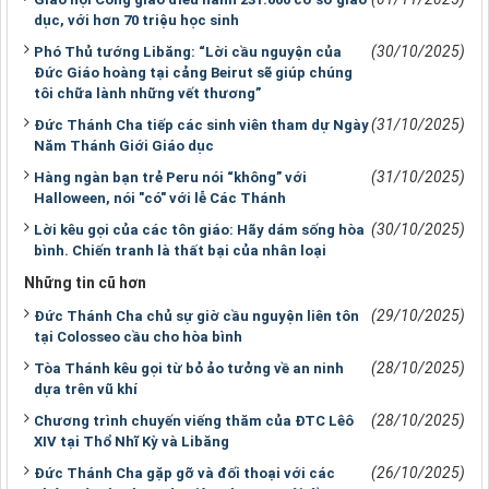
dục, với hơn 70 triệu học sinh
(30/10/2025)
Phó Thủ tướng Libăng: “Lời cầu nguyện của
Đức Giáo hoàng tại cảng Beirut sẽ giúp chúng
tôi chữa lành những vết thương”
(31/10/2025)
Đức Thánh Cha tiếp các sinh viên tham dự Ngày
Năm Thánh Giới Giáo dục
(31/10/2025)
Hàng ngàn bạn trẻ Peru nói “không” với
Halloween, nói "có" với lễ Các Thánh
(30/10/2025)
Lời kêu gọi của các tôn giáo: Hãy dám sống hòa
bình. Chiến tranh là thất bại của nhân loại
Những tin cũ hơn
(29/10/2025)
Đức Thánh Cha chủ sự giờ cầu nguyện liên tôn
tại Colosseo cầu cho hòa bình
(28/10/2025)
Tòa Thánh kêu gọi từ bỏ ảo tưởng về an ninh
dựa trên vũ khí
(28/10/2025)
Chương trình chuyến viếng thăm của ĐTC Lêô
XIV tại Thổ Nhĩ Kỳ và Libăng
(26/10/2025)
Đức Thánh Cha gặp gỡ và đối thoại với các