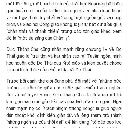
một lối sống, một hành trình của trái tim. Ngài nêu bật bốn
giáo huấn cốt lõi của tài liệu, bao gồm việc nhân loại thuộc
về một gia đình duy nhất với cùng một nguồn gốc và cùng
đích, và Giáo hội Công giáo không loại trừ bất cứ điều gì là
“chân thật và thánh thiện” trong các tôn giáo khác, xem
đó là “một tia sáng của Chân lý”.
Đức Thánh Cha cũng nhấn mạnh rằng chương IV về Do
Thái giáo là “trái tim và hạt nhân tạo ra” Tuyên ngôn, minh
họa nguồn gốc Do Thái của Kitô giáo và kiên quyết chống
lại mọi hình thức của chủ nghĩa bài Do Thái.
Trước bối cảnh thế giới đang phải đối mặt với “những bức
tường lại trỗi dậy giữa các quốc gia”, chiến tranh, nghèo
đói và sự tuyệt vọng, Đức Thánh Cha đã đưa ra một lời
kêu gọi mạnh mẽ gửi đến các nhà lãnh đạo tôn giáo. Ngài
nhấn mạnh họ có “trách nhiệm thiêng liêng” là giúp người
dân thoát khỏi định kiến, giận dữ, và lòng tham; trở thành
“những ngôn sứ của thời đại” để lên tiếng “tố cáo bạo lực