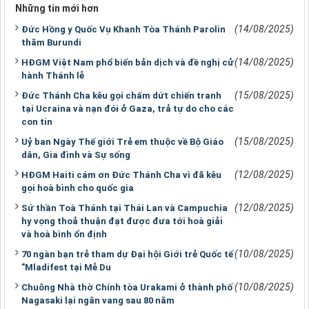
Những tin mới hơn
(14/08/2025)
Đức Hồng y Quốc Vụ Khanh Tòa Thánh Parolin
thăm Burundi
(14/08/2025)
HĐGM Việt Nam phổ biến bản dịch và đề nghị cử
hành Thánh lễ
(15/08/2025)
Đức Thánh Cha kêu gọi chấm dứt chiến tranh
tại Ucraina và nạn đói ở Gaza, trả tự do cho các
con tin
(15/08/2025)
Uỷ ban Ngày Thế giới Trẻ em thuộc về Bộ Giáo
dân, Gia đình và Sự sống
(12/08/2025)
HĐGM Haiti cám ơn Đức Thánh Cha vì đã kêu
gọi hoà bình cho quốc gia
(12/08/2025)
Sứ thần Toà Thánh tại Thái Lan và Campuchia
hy vọng thoả thuận đạt được đưa tới hoà giải
và hoà bình ổn định
(10/08/2025)
70 ngàn bạn trẻ tham dự Đại hội Giới trẻ Quốc tế
"Mladifest tại Mễ Du
(10/08/2025)
Chuông Nhà thờ Chính tòa Urakami ở thành phố
Nagasaki lại ngân vang sau 80 năm