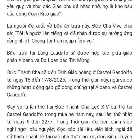
yêu quý, và như các Giáo phụ đã nhắc nhở, họ là kho báu
của cộng đoàn Kitô giáo”.
Là người đề xuất về bữa ăn trưa này, Đức Cha Viva chia
sẻ: “Tôi là người lên tiếng và đã nhận được sự hưởng ứng
nồng nhiệt. Chúng tôi tràn ngập niềm vui”.
Bữa trưa tại Làng Laudato si' được hợp tác giữa giáo
phận Albano và Bộ Loan báo Tin Mừng.
Đức Thánh Cha sẽ đến Dinh Giáo hoàng ở Castel Gandolfo
từ ngày 15 đến 17/8/2025. Trong thời gian này, ngài sẽ có
những hoạt động gặp gỡ công chúng tại Albano và Castel
Gandolfo.
Đây sẽ là lần thứ hai Đức Thánh Cha Lêô XIV cư trú tại
Castel Gandolfo trong mùa hè năm nay, sau lần thứ nhất
từ ngày 6 đến 22/7. Trong thời gian đó, bên cạnh việc
nghỉ ngơi, cầu nguyện, đọc các tài liệu, viết lách, ngài đã
cử hành Thánh lễ tại các nhà thờ giáo xứ, đọc Kinh Truyền