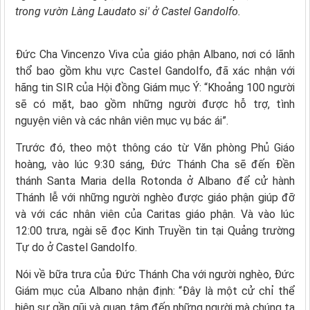
trong vườn Làng Laudato si' ở Castel Gandolfo.
Đức Cha Vincenzo Viva của giáo phận Albano, nơi có lãnh
thổ bao gồm khu vực Castel Gandolfo, đã xác nhận với
hãng tin SIR của Hội đồng Giám mục Ý: “Khoảng 100 người
sẽ có mặt, bao gồm những người được hỗ trợ, tình
nguyện viên và các nhân viên mục vụ bác ái”.
Trước đó, theo một thông cáo từ Văn phòng Phủ Giáo
hoàng, vào lúc 9:30 sáng, Đức Thánh Cha sẽ đến Đền
thánh Santa Maria della Rotonda ở Albano để cử hành
Thánh lễ với những người nghèo được giáo phận giúp đỡ
và với các nhân viên của Caritas giáo phận. Và vào lúc
12:00 trưa, ngài sẽ đọc Kinh Truyền tin tại Quảng trường
Tự do ở Castel Gandolfo.
Nói về bữa trưa của Đức Thánh Cha với người nghèo, Đức
Giám mục của Albano nhận định: “Đây là một cử chỉ thể
hiện sự gần gũi và quan tâm đến những người mà chúng ta