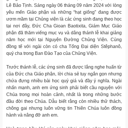
Lê Bảo Tịnh. Sáng ngày 06 tháng 09 năm 2024 với lòng
yêu mến Giáo phận và những “hạt giống” đang được
ươm mầm tại Chủng viện là các ứng sinh đang theo học
tại nơi đây, Đức Cha Gioan Baotixita, Giám Mục Giáo
phận đã thăm viếng mục vụ và dâng thánh lễ khai giảng
năm học mới tại Nguyện Đường Chủng Viện. Cùng
đồng tế với ngài còn có cha Tổng Đại diện Stêphanô,
quý cha trong Ban Đào Tạo của Chủng Viện.
Trước thánh lễ, các ứng sinh đã được lắng nghe huấn từ
của Đức cha Giáo phận, lời chia sẻ tuy ngắn gọn nhưng
chứa đựng nhiều bài học quý giá và đầy ý nghĩa. Ngài
nhấn mạnh, anh em ứng sinh phải biết cầu nguyện với
Chúa trong mọi hoàn cảnh, nhất là trong những bước
đầu đời theo Chúa. Dẫu biết rằng còn nhiều thử thách,
chông gai nhưng luôn vững tin Thiên Chúa luôn đồng
hành và nâng đỡ anh em.