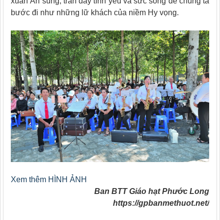
xuân Ân sủng, tràn đầy tình yêu và sức sống để chúng ta
bước đi như những lữ khách của niềm Hy vọng.
Xem thêm HÌNH ẢNH
Ban BTT Giáo hạt Phước Long
https://gpbanmethuot.net/