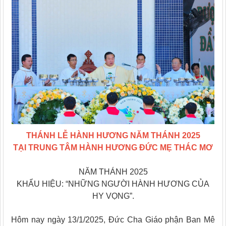
THÁNH LỄ HÀNH HƯƠNG NĂM THÁNH 2025
TẠI TRUNG TÂM HÀNH HƯƠNG ĐỨC MẸ THÁC MƠ
NĂM THÁNH 2025
KHẨU HIỆU: “NHỮNG NGƯỜI HÀNH HƯƠNG CỦA
HY VỌNG”.
Hôm nay ngày 13/1/2025, Đức Cha Giáo phận Ban Mê