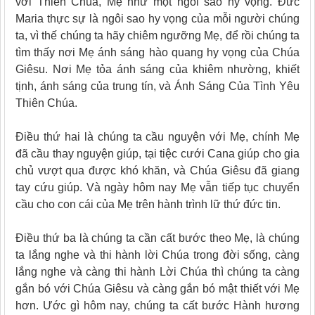
với Thiên Chúa, Mẹ như một ngôi sao hy vọng. Đức
Maria thực sự là ngôi sao hy vọng của mỗi người chúng
ta, vì thế chúng ta hãy chiêm ngưỡng Mẹ, để rồi chúng ta
tìm thấy nơi Mẹ ánh sáng hào quang hy vọng của Chúa
Giêsu. Nơi Mẹ tỏa ánh sáng của khiêm nhường, khiết
tịnh, ánh sáng của trung tín, và Ánh Sáng Của Tình Yêu
Thiên Chúa.
Điều thứ hai là chúng ta cầu nguyện với Mẹ, chính Mẹ
đã cầu thay nguyện giúp, tại tiệc cưới Cana giúp cho gia
chủ vượt qua được khó khăn, và Chúa Giêsu đã giang
tay cứu giúp. Và ngày hôm nay Mẹ vẫn tiếp tục chuyển
cầu cho con cái của Mẹ trên hành trình lữ thứ đức tin.
Điều thứ ba là chúng ta cần cất bước theo Mẹ, là chúng
ta lắng nghe và thi hành lời Chúa trong đời sống, càng
lắng nghe và càng thi hành Lời Chúa thì chúng ta càng
gắn bó với Chúa Giêsu và càng gắn bó mật thiết với Mẹ
hơn. Ước gì hôm nay, chúng ta cất bước Hành hương