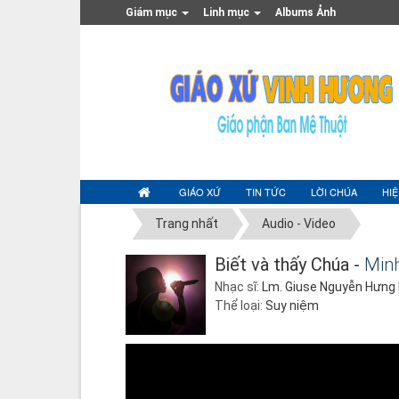
Giám mục
Linh mục
Albums Ảnh
GIÁO XỨ
TIN TỨC
LỜI CHÚA
HI
Trang nhất
Audio - Video
Biết và thấy Chúa -
Min
Nhạc sĩ:
Lm. Giuse Nguyễn Hưng
Thể loại:
Suy niệm