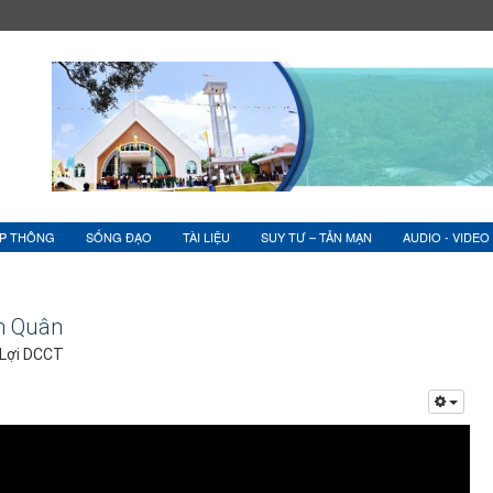
ỆP THÔNG
SỐNG ĐẠO
TÀI LIỆU
SUY TƯ – TẢN MẠN
AUDIO - VIDEO
h Quân
 Lợi DCCT