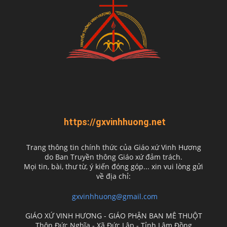
https://gxvinhhuong.net
Trang thông tin chính thức của Giáo xứ Vinh Hương
do
Ban Truyền thông Giáo xứ đảm trách.
Mọi tin, bài, thư từ, ý kiến đóng góp... xin vui lòng gửi
về địa chỉ:
gxvinhhuong@gmail.com
GIÁO XỨ VINH HƯƠNG - GIÁO PHẬN BAN MÊ THUỘT
Thôn Đức Nghĩa - Xã Đức Lập - Tỉnh Lâm Đồng