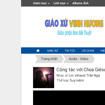
Giám mục
Linh mục
Albums Ảnh
GIÁO XỨ
TIN TỨC
LỜI CHÚA
HI
Trang nhất
Audio - Video
Cộng tác với Chúa Giês
Nhạc sĩ:
Lm. Inhaxiô Trần Ngà
Thể loại:
Suy niệm