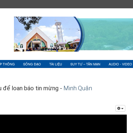
ỆP THÔNG
SỐNG ĐẠO
TÀI LIỆU
SUY TƯ – TẢN MẠN
AUDIO - VIDEO
u để loan báo tin mừng -
Minh Quân