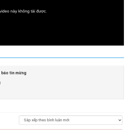
t video này không tải được.
n báo tin mừng
g