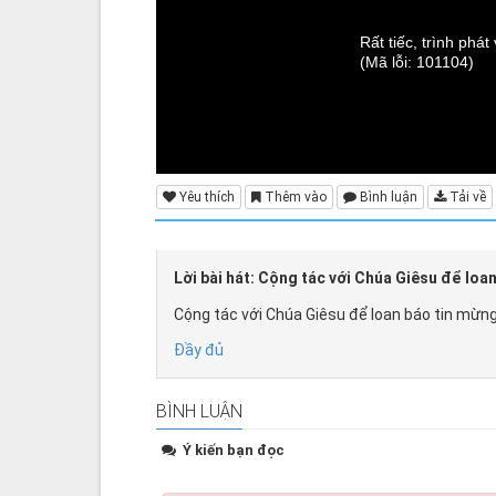
Rất tiếc, trình phá
(Mã lỗi: 101104)
Yêu thích
Thêm vào
Bình luận
Tải về
Lời bài hát: Cộng tác với Chúa Giêsu để loa
Cộng tác với Chúa Giêsu để loan báo tin mừn
Đầy đủ
BÌNH LUẬN
Ý kiến bạn đọc