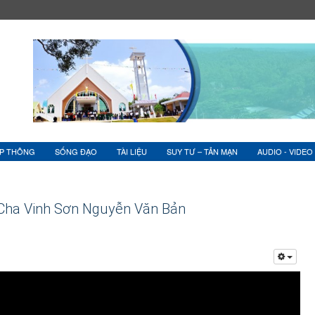
ỆP THÔNG
SỐNG ĐẠO
TÀI LIỆU
SUY TƯ – TẢN MẠN
AUDIO - VIDEO
Cha Vinh Sơn Nguyễn Văn Bản