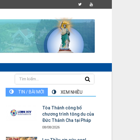
TIN / BÀI MỚI
XEM NHIỀU
Tòa Thánh công bố
chương trình tông du của
Đức Thánh Cha tại Pháp
08/08/2026
Lạy Thầy, xin cứu con!