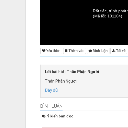
Rất tiếc, trình phá
(Mã lỗi: 101104)
Yêu thích
Thêm vào
Bình luận
Tải về
Lời bài hát: Thân Phận Người
Thân Phận Người
Đầy đủ
BÌNH LUẬN
Ý kiến bạn đọc