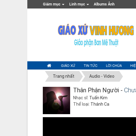
Giám mục
Linh mục
Albums Ảnh
GIÁO XỨ
TIN TỨC
LỜI CHÚA
HI
Trang nhất
Audio - Video
Thân Phận Người -
Chưa
Nhạc sĩ:
Tuấn Kim
Thể loại:
Thánh Ca