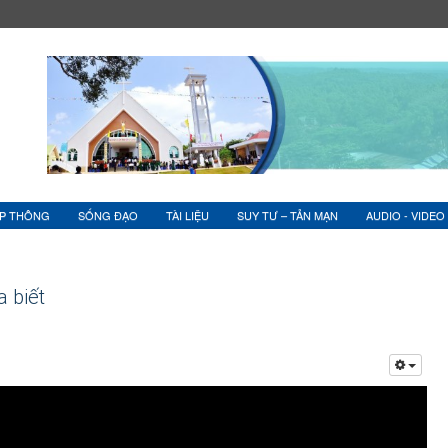
ỆP THÔNG
SỐNG ĐẠO
TÀI LIỆU
SUY TƯ – TẢN MẠN
AUDIO - VIDEO
 biết