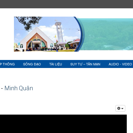
ỆP THÔNG
SỐNG ĐẠO
TÀI LIỆU
SUY TƯ – TẢN MẠN
AUDIO - VIDEO
 -
Minh Quân