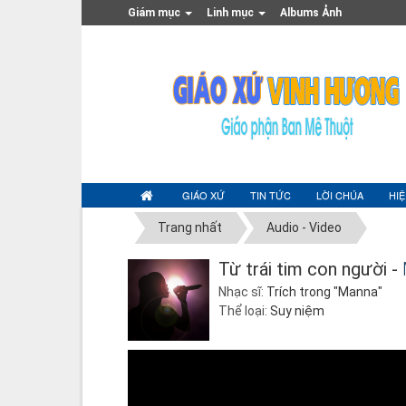
Giám mục
Linh mục
Albums Ảnh
GIÁO XỨ
TIN TỨC
LỜI CHÚA
HI
Trang nhất
Audio - Video
Từ trái tim con người -
Nhạc sĩ:
Trích trong "Manna"
Thể loại:
Suy niệm