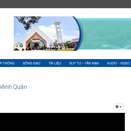
ỆP THÔNG
SỐNG ĐẠO
TÀI LIỆU
SUY TƯ – TẢN MẠN
AUDIO - VIDEO
Minh Quân