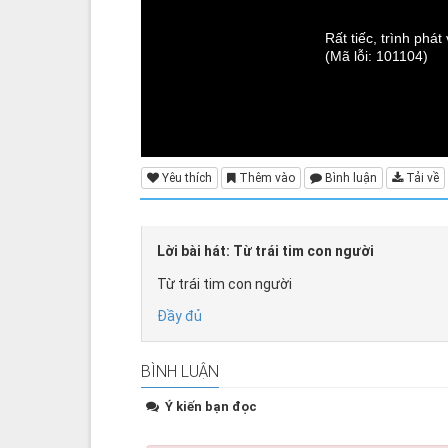
Rất tiếc, trình phá
(Mã lỗi: 101104)
Yêu thích
Thêm vào
Bình luận
Tải về
Lời bài hát: Từ trái tim con người
Từ trái tim con người
Đầy đủ
BÌNH LUẬN
Ý kiến bạn đọc