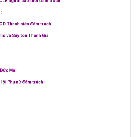
 CLB người cao tuổi đảm trách
:
 CĐ Thanh niên đảm trách
hó và Suy tôn Thánh Giá
 Đức Mẹ:
 Hội Phụ nữ đảm trách