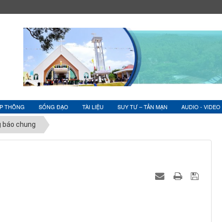
ỆP THÔNG
SỐNG ĐẠO
TÀI LIỆU
SUY TƯ – TẢN MẠN
AUDIO - VIDEO
 báo chung