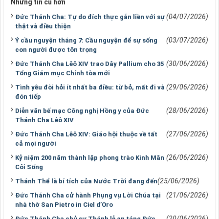
Những tin cũ hơn
(04/07/2026)
Đức Thánh Cha: Tự do đích thực gắn liền với sự
thật và điều thiện
(03/07/2026)
Ý cầu nguyện tháng 7: Cầu nguyện để sự sống
con người được tôn trọng
(30/06/2026)
Đức Thánh Cha Lêô XIV trao Dây Pallium cho 35
Tổng Giám mục Chính tòa mới
(29/06/2026)
Tình yêu đòi hỏi ít nhất ba điều: từ bỏ, mất đi và
đón tiếp
(28/06/2026)
Diễn văn bế mạc Công nghị Hồng y của Đức
Thánh Cha Lêô XIV
(27/06/2026)
Đức Thánh Cha Lêô XIV: Giáo hội thuộc về tất
cả mọi người
(26/06/2026)
Kỷ niệm 200 năm thành lập phong trào Kinh Mân
Côi Sống
(25/06/2026)
Thánh Thể là bí tích của Nước Trời đang đến
(21/06/2026)
Đức Thánh Cha cử hành Phụng vụ Lời Chúa tại
nhà thờ San Pietro in Ciel d’Oro
(20/06/2026)
Đức Thánh Cha chủ sự Thánh lễ an táng Đức