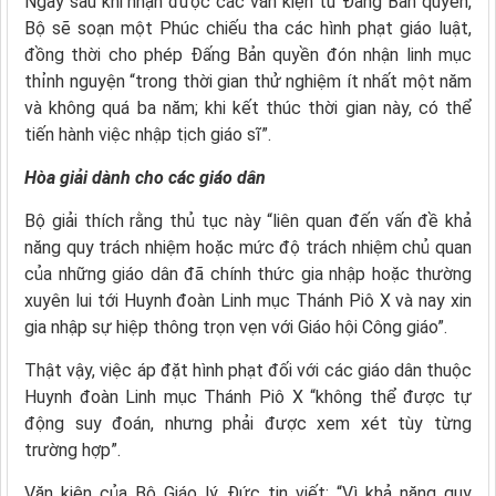
Ngay sau khi nhận được các văn kiện từ Đấng Bản quyền,
Bộ sẽ soạn một Phúc chiếu tha các hình phạt giáo luật,
đồng thời cho phép Đấng Bản quyền đón nhận linh mục
thỉnh nguyện “trong thời gian thử nghiệm ít nhất một năm
và không quá ba năm; khi kết thúc thời gian này, có thể
tiến hành việc nhập tịch giáo sĩ”.
Hòa giải dành cho các giáo dân
Bộ giải thích rằng thủ tục này “liên quan đến vấn đề khả
năng quy trách nhiệm hoặc mức độ trách nhiệm chủ quan
của những giáo dân đã chính thức gia nhập hoặc thường
xuyên lui tới Huynh đoàn Linh mục Thánh Piô X và nay xin
gia nhập sự hiệp thông trọn vẹn với Giáo hội Công giáo”.
Thật vậy, việc áp đặt hình phạt đối với các giáo dân thuộc
Huynh đoàn Linh mục Thánh Piô X “không thể được tự
động suy đoán, nhưng phải được xem xét tùy từng
trường hợp”.
Văn kiện của Bộ Giáo lý Đức tin viết: “Vì khả năng quy