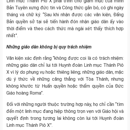
Linh mục Thánh Piô X phải trình cho giám mục của mình
Bản Tuyên xưng đức tin và Công thức gắn bó, có ghi ngày
tháng và chữ ký. “Sau khi nhận được các văn kiện, Đấng
Bản quyền sở tại sẽ tiến hành đón nhận giáo dân ấy vào
thời điểm và theo cách thức mà ngài xét thấy thích hợp
nhất”.
Những giáo dân không bị quy trách nhiệm
Văn kiện xác định rằng “không được coi là có trách nhiệm:
những giáo dân chỉ lui tới Huynh đoàn Linh mục Thánh Piô
X vì lý do phụng vụ hoặc thiêng liêng; những giáo dân, mặc
dù ý thức về những căng thẳng với Tòa Thánh, nhưng
không khước từ Huấn quyền hoặc thẩm quyền của Đức
Giáo hoàng Roma”.
Đối với những người thuộc trường hợp này, họ chỉ cần “tìm
đến một linh mục đang hiệp thông trọn vẹn với Giáo hội và
quyết định trong tương lai không còn lui tới Huynh đoàn
Linh mục Thánh Piô X”.