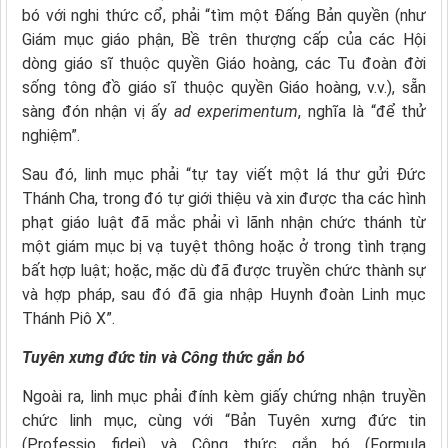
bó với nghi thức cổ, phải “tìm một Đấng Bản quyền (như
Giám mục giáo phận, Bề trên thượng cấp của các Hội
dòng giáo sĩ thuộc quyền Giáo hoàng, các Tu đoàn đời
sống tông đồ giáo sĩ thuộc quyền Giáo hoàng, v.v.), sẵn
sàng đón nhận vị ấy
ad experimentum
, nghĩa là “để thử
nghiệm”.
Sau đó, linh mục phải “tự tay viết một lá thư gửi Đức
Thánh Cha, trong đó tự giới thiệu và xin được tha các hình
phạt giáo luật đã mắc phải vì lãnh nhận chức thánh từ
một giám mục bị vạ tuyệt thông hoặc ở trong tình trạng
bất hợp luật; hoặc, mặc dù đã được truyền chức thành sự
và hợp pháp, sau đó đã gia nhập Huynh đoàn Linh mục
Thánh Piô X”.
Tuyên xưng đức tin và Công thức gắn bó
Ngoài ra, linh mục phải đính kèm giấy chứng nhận truyền
chức linh mục, cùng với “Bản Tuyên xưng đức tin
(Professio fidei)
và Công thức gắn bó (Formula