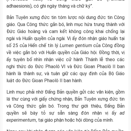
adhaesionis), có ghi ngày tháng và chữ ký”.
Bản Tuyên xưng đức tin tóm lược nội dung đức tin Công
giáo. Qua Công thức gắn bó, linh mục hứa trung thành với
Đức Giáo hoàng và cam kết không công khai chống lại
ngài và Huấn quyền của ngài. Vị ấy đón nhận giáo huấn tại
số 25 của Hiến chế tín lý
Lumen gentium
của Công đồng
về việc gắn bó với Huấn quyền của Giáo hội. Đồng thời, vị
ấy tuyên bố nhìn nhận việc cử hành Thánh lễ theo các
nghi thức do Đức Phaolô VI và Đức Gioan Phaolô II ban
hành là thành sự, và tuân giữ các quy định của Bộ Giáo
luật do Đức Gioan Phaolô II ban hành.
Linh mục phải nhờ Đấng Bản quyền gửi các văn kiện, gồm
lá thư cùng với giấy chứng nhận, Bản Tuyên xưng đức tin
và Công thức gắn bó. Trong thư giới thiệu, Đấng Bản
quyền sẽ bày tỏ sự sẵn sàng đón nhận vị ấy
ad
experimentum
, tại giáo phận hoặc hội dòng của mình.