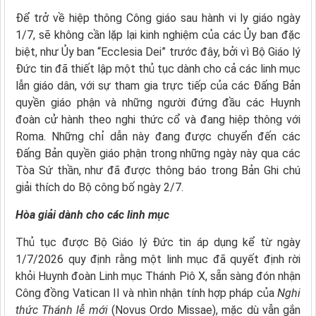
Để trở về hiệp thông Công giáo sau hành vi ly giáo ngày
1/7, sẽ không cần lặp lại kinh nghiệm của các Ủy ban đặc
biệt, như Ủy ban “Ecclesia Dei” trước đây, bởi vì Bộ Giáo lý
Đức tin đã thiết lập một thủ tục dành cho cả các linh mục
lẫn giáo dân, với sự tham gia trực tiếp của các Đấng Bản
quyền giáo phận và những người đứng đầu các Huynh
đoàn cử hành theo nghi thức cổ và đang hiệp thông với
Roma. Những chỉ dẫn này đang được chuyển đến các
Đấng Bản quyền giáo phận trong những ngày này qua các
Tòa Sứ thần, như đã được thông báo trong Bản Ghi chú
giải thích do Bộ công bố ngày 2/7.
Hòa giải dành cho các linh mục
Thủ tục được Bộ Giáo lý Đức tin áp dụng kể từ ngày
1/7/2026 quy định rằng một linh mục đã quyết định rời
khỏi Huynh đoàn Linh mục Thánh Piô X, sẵn sàng đón nhận
Công đồng Vatican II và nhìn nhận tính hợp pháp của
Nghi
thức Thánh lễ mới
(Novus Ordo Missae), mặc dù vẫn gắn